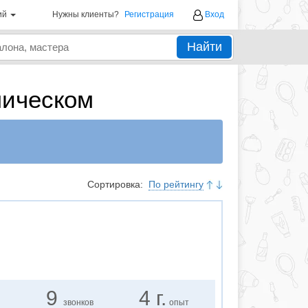
ий
Нужны клиенты?
Регистрация
Вход
Найти
мическом
Сортировка:
По рейтингу
9
4 г.
звонков
опыт