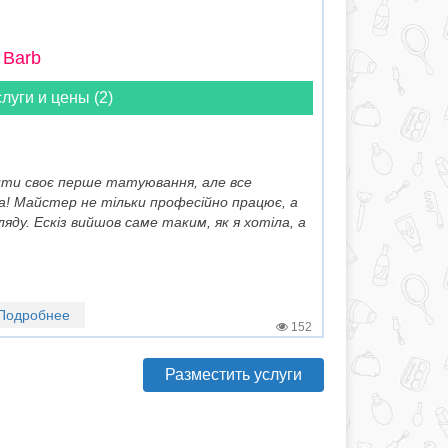
 Barb
луги и цены (2)
ити своє перше татуювання, але все
ла! Майстер не тільки професійно працює, а
яду. Ескіз вийшов саме таким, як я хотіла, а
Подробнее
152
Разместить услуги