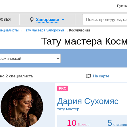
Русск
ровья
Запорожье
пециалисты
→
Тату мастера Запорожья
→
Космический
Тату мастера Кос
но 2 специалиста
На карте
PRO
Дария Сухомяс
тату мастер
10
5
баллов
отзывов