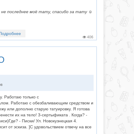
 не последнее моё тату, спасибо за тату ☺️
Подробнее
406
O
ов
у. Работаю только с
лом. Работаю с обезбаливающим средством и
жу или дополню старую татуировку. Я готова
енести их на тело! 3-сертыфиката . Когда? -
иси)Где? - Писки/ Ул. Новокузнецкая 4.
исит от эскиза. ]С удовольствием отвечу на все