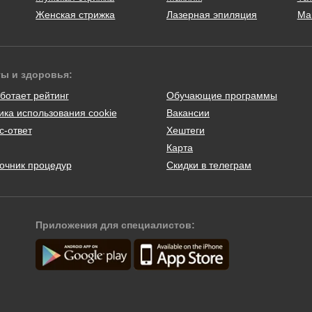
Женская стрижка
Лазерная эпиляция
Ма
ты и здоровья:
ботает рейтинг
Обучающие программы
ика использования cookie
Вакансии
с-ответ
Хештеги
Карта
очник процедур
Скидки в телеграм
Приложения для специалистов: