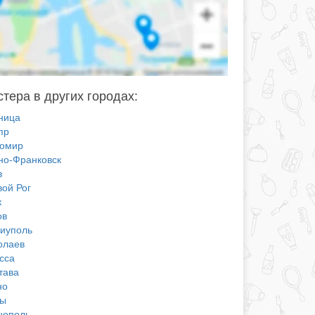
стера в других городах:
ница
пр
омир
но-Франковск
в
вой Рог
к
ов
иуполь
олаев
сса
тава
но
ы
нополь