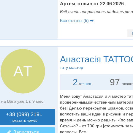
Артем, отзыв от 22.06.2026:
Всё очень понравилось,надеюсь это
Все отзывы (5) ➡️
Анастасія TATTO
АT
тату мастер
2
97
отзыва
звонк
Меня зовут Анастасия и я мастер тат
на Barb уже 1 г. 9 мес.
проверенным,качественным материа
без! Делаю перекрытие шрамов, осве
+38 (099) 219..
воплотить ваши идеи в рисунки и пер
время и день можно решить. -(по зап
показать номер
Сколько? - от 700 грн [стоимость зав
вопросы. Все...
Записаться