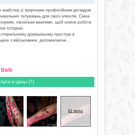
ату-майстер із трирічним професійним досвідом.
унікальних татуювань для своїх клієнтів. Сама
озумію, наскільки важливо, щоб кожна робота
ою історією.
 стерильному домашньому просторі в
цюю з військовими, допомагаючи...
 Barb
луги и цены (7)
61 фото