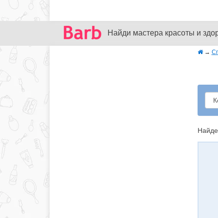
Найди мастера красоты и здо
→
С
Найде