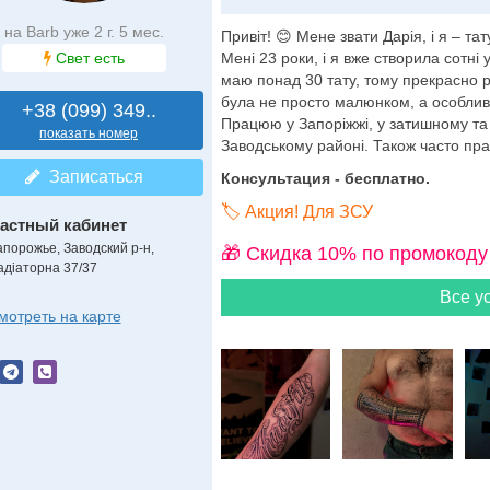
на Barb уже 2 г. 5 мес.
Привіт! 😊 Мене звати Дарія, і я – т
Свет есть
Мені 23 роки, і я вже створила сотні 
маю понад 30 тату, тому прекрасно р
була не просто малюнком, а особлив
+38 (099) 349..
Працюю у Запоріжжі, у затишному та
показать номер
Заводському районі. Також часто пра
Записаться
Консультация - бесплатно.
🏷️ Акция! Для ЗСУ
астный кабинет
апорожье, Заводский р-н,
🎁 Cкидка 10% по промокоду
адіаторна 37/37
Все ус
мотреть на карте