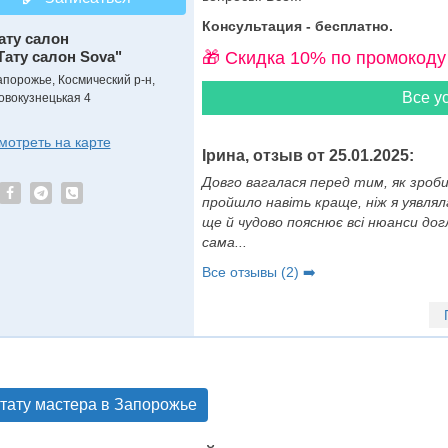
Консультация - бесплатно.
ату салон
Тату салон Sova"
🎁 Cкидка 10% по промокоду
апорожье, Космический р-н,
Все ус
овокузнецькая 4
мотреть на карте
Ірина, отзыв от 25.01.2025:
Довго вагалася перед тим, як зроб
пройшло навіть краще, ніж я уявля
ще й чудово пояснює всі нюанси догл
сама...
Все отзывы (2) ➡️
 тату мастера в Запорожье