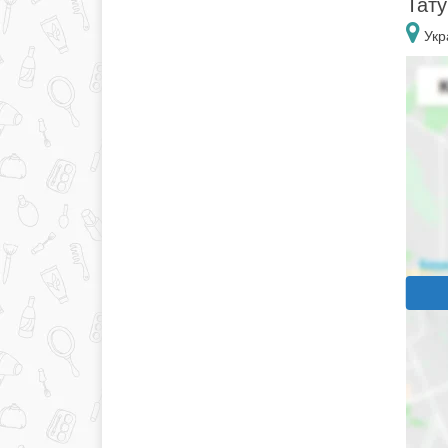
Тату
Укр