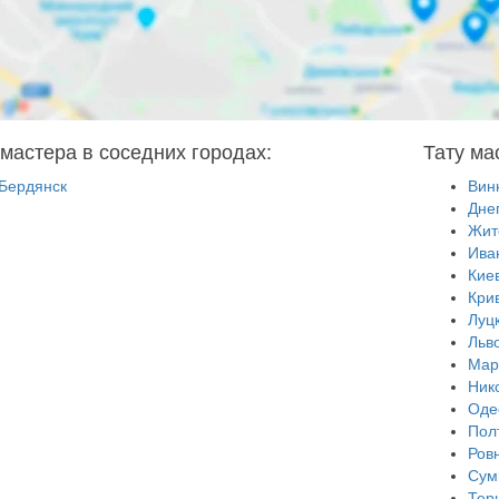
 мастера в соседних городах:
Тату ма
Бердянск
Вин
Дне
Жит
Ива
Кие
Кри
Луц
Льв
Мар
Ник
Оде
Пол
Ров
Сум
Тер