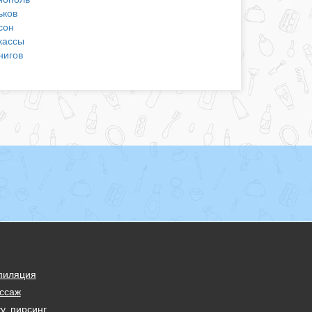
ьков
сон
кассы
нигов
пиляция
ссаж
у, пирсинг