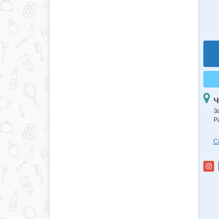
Ч
З
Р
С