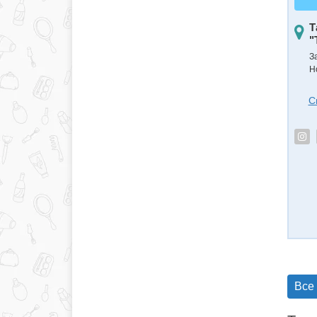
Т
"
З
Н
С
Все