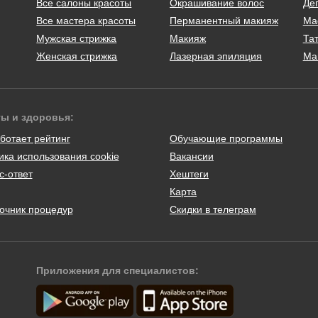
Все салоны красоты
Окрашивание волос
Де
Все мастера красоты
Перманентный макияж
Ма
Мужская стрижка
Макияж
Тат
Женская стрижка
Лазерная эпиляция
Ма
ты и здоровья:
ботает рейтинг
Обучающие программы
ика использования cookie
Вакансии
с-ответ
Хештеги
Карта
очник процедур
Скидки в телеграм
Приложения для специалистов: