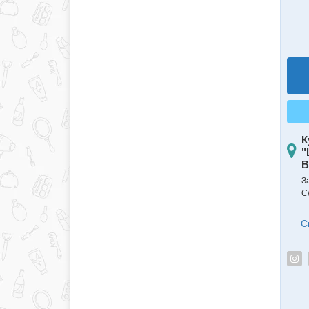
К
"
B
З
С
С