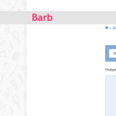
→
Зд
Найде