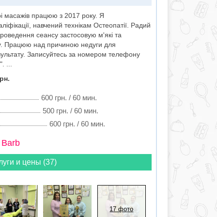
і масажів працюю з 2017 року. Я
ліфікації, навчений технікам Остеопатії. Радий
 проведення сеансу застосовую м'які та
у. Працюю над причиною недуги для
зультату. Записуйтесь за номером телефону
 ...
рн.
600 грн. / 60 мин.
500 грн. / 60 мин.
600 грн. / 60 мин.
 Barb
луги и цены (37)
17 фото