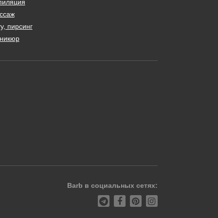
пиляция
ссаж
у, пирсинг
никюр
Barb в социальных сетях: