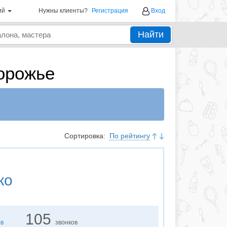
ий
Нужны клиенты?
Регистрация
Вход
Найти
орожье
Сортировка:
По рейтингу
ко
105
ов
звонков