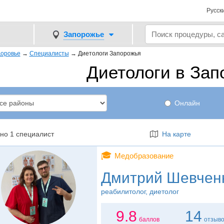
Русск
Запорожье
оровье
→
Специалисты
→
Диетологи Запорожья
Диетологи в Зап
Онлайн
но 1 специалист
На карте
🎓
Медобразование
Дмитрий Шевчен
реабилитолог
, диетолог
9.8
14
баллов
отзыв