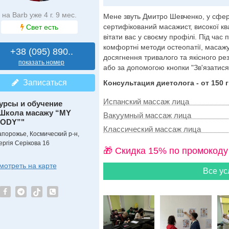
на Barb уже 4 г. 9 мес.
Мене звуть Дмитро Шевченко, у сфер
сертифікований масажист, високої ква
Свет есть
вітати вас у своєму профілі. Під час
комфортні методи остеопатії, масаж
+38 (095) 890..
досягнення тривалого та якісного ре
показать номер
або за допомогою кнопки "Зв'язатися".
Записаться
Консультация диетолога - от 150 г
Испанский массаж лица
урсы и обучение
Школа масажу “MY
Вакуумный массаж лица
ODY”"
Классический массаж лица
апорожье, Космический р-н,
ергія Серікова 16
🎁 Cкидка 15% по промокоду
мотреть на карте
Все ус