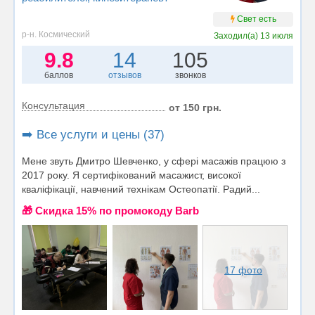
Свет есть
р-н. Космический
Заходил(а)
13 июля
9.8
14
105
баллов
отзывов
звонков
Консультация
от 150 грн.
➡️ Все услуги и цены (37)
Мене звуть Дмитро Шевченко, у сфері масажів працюю з
2017 року. Я сертифікований масажист, високої
кваліфікації, навчений технікам Остеопатії. Радий...
🎁 Cкидка 15% по промокоду Barb
17 фото