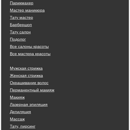
Парикмахер
Мастер маникюра
Тату мастер
Барбершоп
Тату салон
Подолог
Все салоны красоты
Все мастера красоты
Мужская стрижка
Женская стрижка
Окрашивание волос
Перманентный макияж
Макияж
Лазерная эпиляция
Депиляция
Массаж
Тату, пирсинг