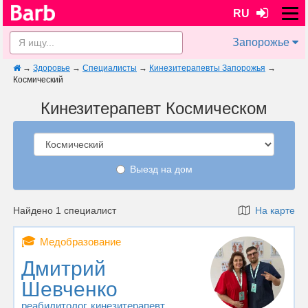
RU
Запорожье
→
Здоровье
→
Специалисты
→
Кинезитерапевты Запорожья
→
Космический
Кинезитерапевт Космическом
Выезд на дом
Найдено 1 специалист
На карте
🎓
Медобразование
Дмитрий
Шевченко
реабилитолог
, кинезитерапевт