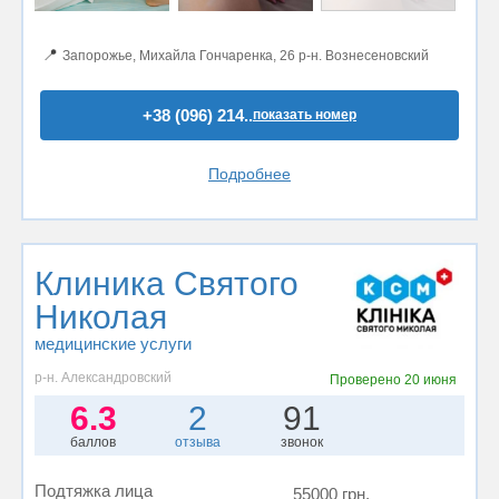
📍
Запорожье, Михайла Гончаренка, 26 р-н. Вознесеновский
+38 (096) 214..
показать номер
Подробнее
Клиника Святого
Николая
медицинские услуги
р-н. Александровский
Проверено
20 июня
6.3
2
91
баллов
отзыва
звонок
Подтяжка лица
55000 грн.