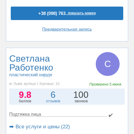
+38 (098) 763..
показать номер
Предварительная запись
Светлана
С
Работенко
пластический хирург
м. Львів, вулиця І. Куровця, 10
Проверено
5 июня
9.8
6
100
баллов
отзывов
звонков
Подтяжка лица
✔️
➡️ Все услуги и цены (22)