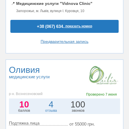
📍
Медицинские услуги "Vidnova Clinic"
Запорожье, м. Львів, вулиця І. Куровця, 10
+38 (067) 634..
показать номер
Предварительная запись
Оливия
медицинские услуги
р-н. Вознесеновский
Проверено
7 июня
10
4
100
баллов
отзыва
звонков
Подтяжка лица
от 55000 грн.