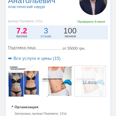
Анатольевич
пластический хирург
вулиця Перемоги, 131в
Проверено
8 июня
7.2
3
100
баллов
отзыва
звонков
Подтяжка лица
от 55000 грн.
➡️ Все услуги и цены (15)
12 фото
📍
Организация
Запорожье, вулиця Перемоги, 131в