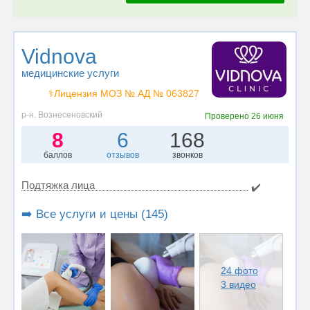
Vidnova
медицинские услуги
⚕️Лицензия МОЗ № АД № 063827
р-н. Вознесеновский
Проверено
26 июня
8
6
168
баллов
отзывов
звонков
Подтяжка лица
✔️
➡️ Все услуги и цены (145)
24 фото
3 видео