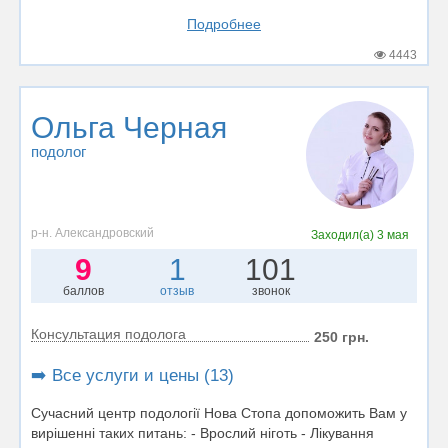
Подробнее
4443
Ольга Черная
подолог
р-н. Александровский
Заходил(а)
3 мая
9
1
101
баллов
отзыв
звонок
Консультация подолога
250 грн.
➡️ Все услуги и цены (13)
Сучасний центр подології Нова Стопа допоможить Вам у
вирішенні таких питань: - Врослий ніготь - Лікування