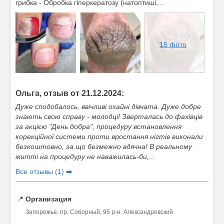
грибка - Обробка гіперкератозу (натоптиші,...
15 фото
Ольга, отзыв от 21.12.2024:
Дуже сподобалось, ввічливі охайні дівчата. Дуже добре
знають свою справу - молодці! Зверталась до фахівців
за акцією "День добра", процедуру встановлення
корекційної системи проти вростання нігтів виконали
безкоштовно, за що безмежно вдячна! В реальному
житті на процедуру не наважилась-би,...
Все отзывы (1) ➡️
📍
Организация
Запорожье, пр. Соборный, 95 р-н. Александровский