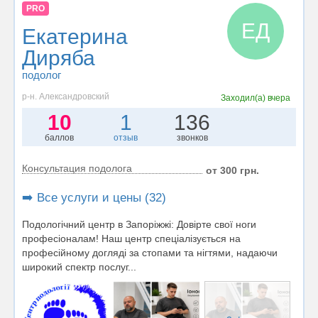
PRO
ЕД
Екатерина
Диряба
подолог
р-н. Александровский
Заходил(а)
вчера
10
1
136
баллов
отзыв
звонков
Консультация подолога
от 300 грн.
➡️ Все услуги и цены (32)
Подологічний центр в Запоріжжі: Довірте свої ноги
професіоналам! Наш центр спеціалізується на
професійному догляді за стопами та нігтями, надаючи
широкий спектр послуг...