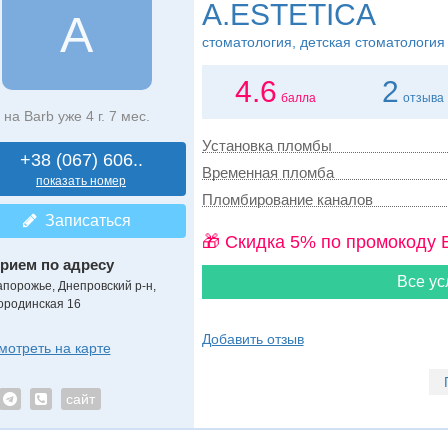
A.ESTETICA
A
стоматология, детская стоматология
4.6
2
балла
отзыва
на Barb уже 4 г. 7 мес.
Установка пломбы
+38 (067) 606..
Временная пломба
показать номер
Пломбирование каналов
Записаться
🎁 Cкидка 5% по промокоду 
рием по адресу
Все ус
апорожье, Днепровский р-н,
ородинская 16
Добавить отзыв
мотреть на карте
сайт