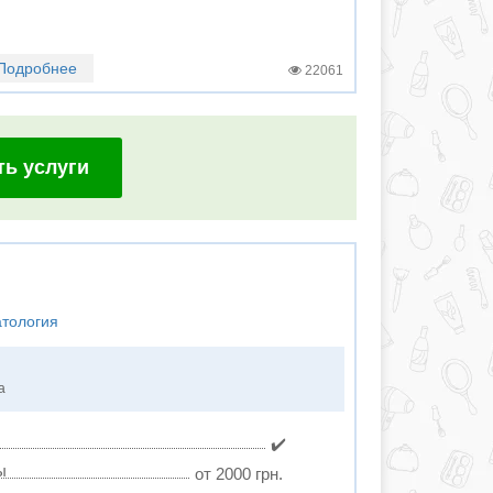
Подробнее
22061
ть услуги
атология
а
✔️
ы
от 2000 грн.