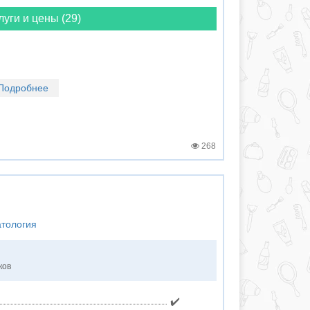
луги и цены (29)
Подробнее
268
атология
ков
✔️