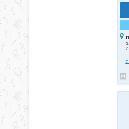
П
З
С
С