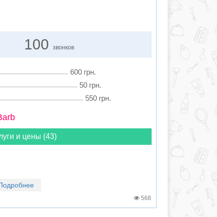
100
звонков
600 грн.
50 грн.
550 грн.
Barb
луги и цены (43)
Подробнее
568