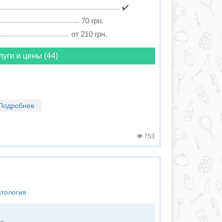
✔️
70 грн.
от 210 грн.
луги и цены (44)
Подробнее
753
атология