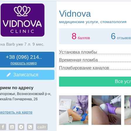
Vidnova
медицинские услуги, стоматология
8
6
баллов
отзывов
на Barb уже 7 л. 9 мес.
Установка пломбы
+38 (096) 214..
Временная пломба
показать номер
Пломбирование каналов
Записаться
Все усл
рием по адресу
апорожье, Вознесеновский р-н,
ихайла Гончаренка, 26
мотреть на карте
сайт