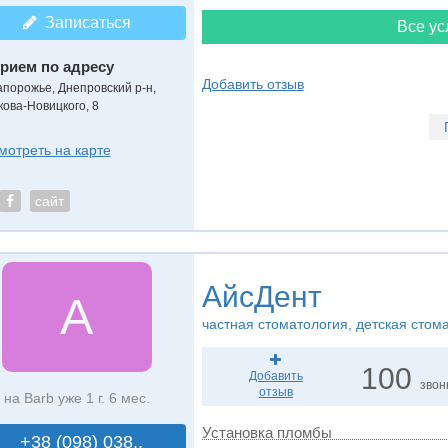
Записаться
Все ус
рием по адресу
Добавить отзыв
апорожье, Днепровский р-н,
кова-Новицкого, 8
мотреть на карте
сайт
АйсДент
А
частная стоматология, детская стом
100
Добавить
звон
отзыв
на Barb уже 1 г. 6 мес.
Установка пломбы
+38 (098) 038..