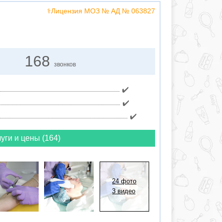
⚕️Лицензия МОЗ № АД № 063827
168
звонков
✔️
✔️
✔️
уги и цены (164)
24 фото
3 видео