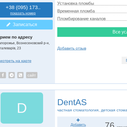
Установка пломбы
+38 (095) 173..
Временная пломба
показать номер
Пломбирование каналов
Записаться
Все ус
рием по адресу
апорожье, Вознесеновский р-н,
Добавить отзыв
талеварів, 23
мотреть на карте
сайт
DentAS
D
частная стоматология, детская стом
76
Добавить