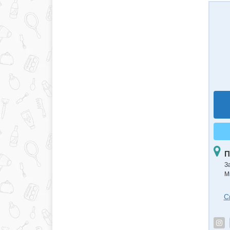
П
З
М
С