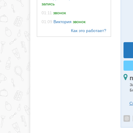
запись
01:11
звонок
01:09
Виктория
звонок
П
З
Б
С