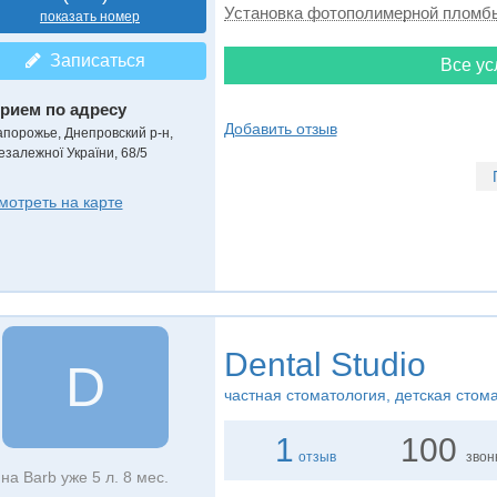
Установка фотополимерной пломб
показать номер
Записаться
Все ус
рием по адресу
Добавить отзыв
апорожье, Днепровский р-н,
езалежної України, 68/5
мотреть на карте
Dental Studio
D
частная стоматология, детская стом
1
100
отзыв
звон
на Barb уже 5 л. 8 мес.