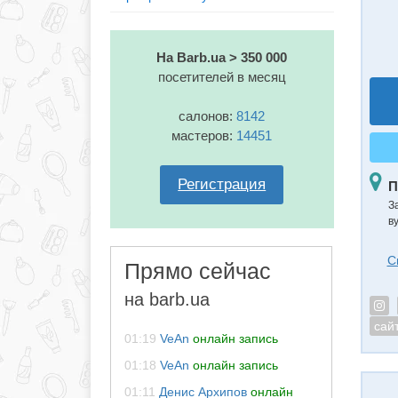
На Barb.ua > 350 000
посетителей в месяц
салонов:
8142
мастеров:
14451
Регистрация
П
З
в
С
Прямо сейчас
на barb.ua
сай
01:19
VeAn
онлайн запись
01:18
VeAn
онлайн запись
01:11
Денис Архипов
онлайн