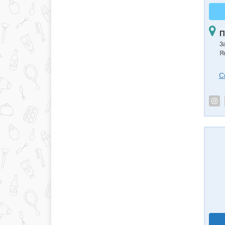
П
З
Я
С