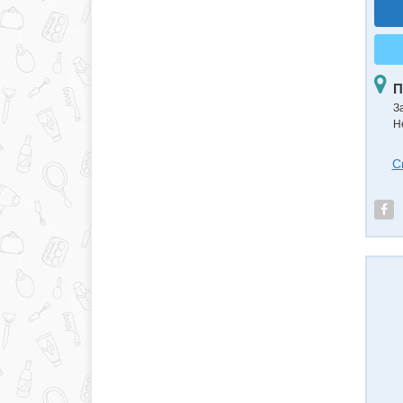
П
З
Н
С