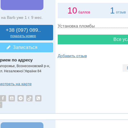
10
1
баллов
отзыв
на Barb уже 1 г. 9 мес.
Установка пломбы
+38 (097) 089..
показать номер
Все ус
Записаться
Добавить отзыв
рием по адресу
апорожье, Вознесеновский р-н,
ул. Незалежної України 84
мотреть на карте
т