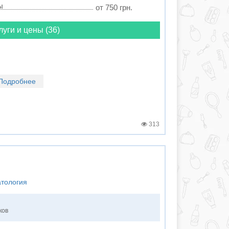
ы
от 750 грн.
луги и цены (36)
Подробнее
313
атология
ков