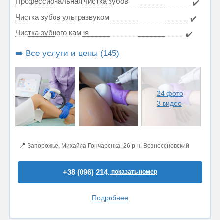
Профессиональная чистка зубов
✔️
Чистка зубов ультразвуком
✔️
Чистка зубного камня
✔️
➡️ Все услуги и цены (145)
24 фото
3 видео
📍
Запорожье, Михайла Гончаренка, 26 р-н. Вознесеновский
+38 (096) 214..
показать номер
Подробнее