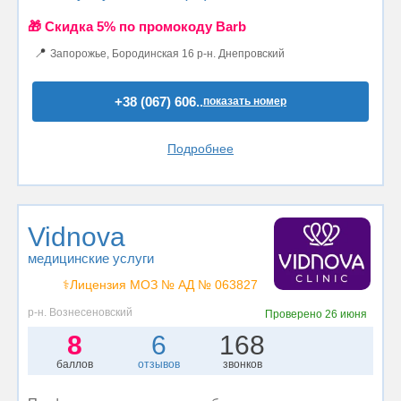
🎁 Cкидка 5% по промокоду Barb
📍
Запорожье, Бородинская 16 р-н. Днепровский
+38 (067) 606..
показать номер
Подробнее
Vidnova
медицинские услуги
⚕️Лицензия МОЗ № АД № 063827
р-н. Вознесеновский
Проверено
26 июня
8
6
168
баллов
отзывов
звонков