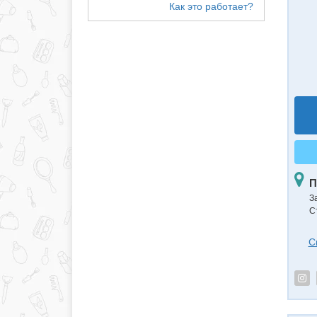
П
З
С
С