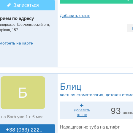
Записаться
Добавить отзыв
рием по адресу
апорожье, Шевченковский р-н,
арівна, 157
мотреть на карте
Блиц
Б
частная стоматология, детская стом
93
Добавить
звонк
отзыв
на Barb уже 1 г. 6 мес.
Наращивание зуба на штифт
+38 (063) 222..