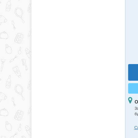
О
З
б
С