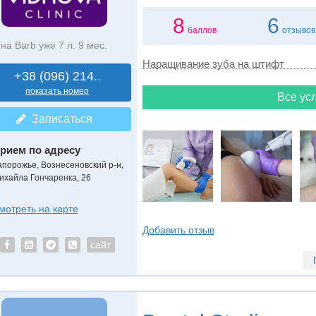
8
6
баллов
отзывов
на Barb уже 7 л. 9 мес.
Наращивание зуба на штифт
+38 (096) 214..
показать номер
Все усл
Записаться
рием по адресу
апорожье, Вознесеновский р-н,
ихайла Гончаренка, 26
мотреть на карте
Добавить отзыв
сайт