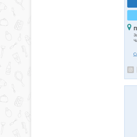
П
З
Ч
С