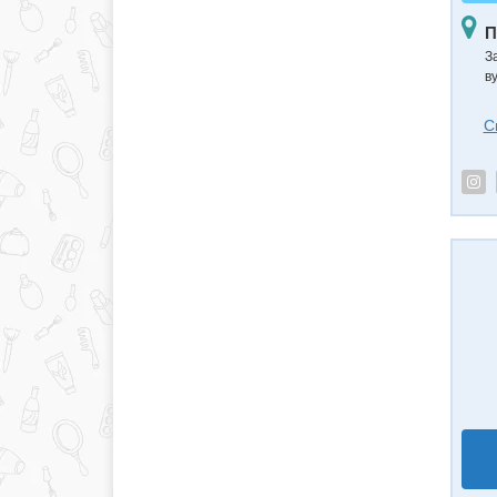
П
З
в
С