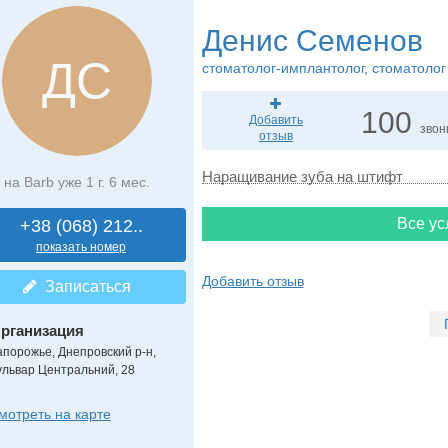
Денис Семенов
ДС
стоматолог-имплантолог, стоматолог
100
Добавить
звон
отзыв
Наращивание зуба на штифт
на Barb уже 1 г. 6 мес.
Все ус
+38 (068) 212..
показать номер
Добавить отзыв
Записаться
рганизация
апорожье, Днепровский р-н,
ульвар Центральний, 28
мотреть на карте