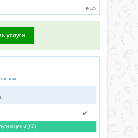
125
ть услуги
я
атология
а
✔️
луги и цены (66)