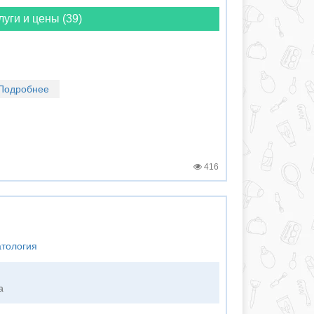
луги и цены (39)
Подробнее
416
атология
а