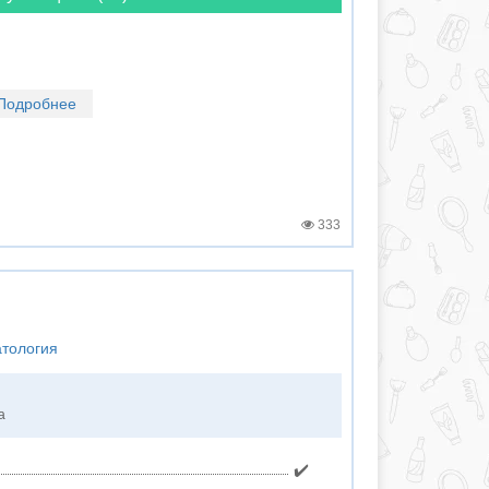
Подробнее
333
атология
а
✔️