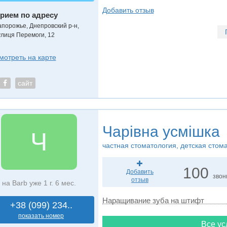
Добавить отзыв
рием по адресу
апорожье, Днепровский р-н,
улиця Перемоги, 12
мотреть на карте
сайт
Чарівна усмішка
Ч
частная стоматология, детская стом
100
Добавить
звон
отзыв
на Barb уже 1 г. 6 мес.
Наращивание зуба на штифт
+38 (099) 234..
показать номер
Все ус