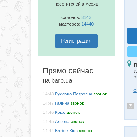
посетителей в месяц
салонов:
8142
мастеров:
14440
Регистрация
П
Прямо сейчас
З
М
на barb.ua
С
14:48
Руслана Петровна
звонок
14:47
Галина
звонок
14:46
Крісс
звонок
14:45
Альона
звонок
14:44
Barber Kids
звонок