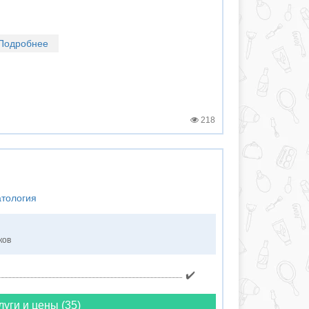
Подробнее
218
атология
ков
✔️
луги и цены (35)