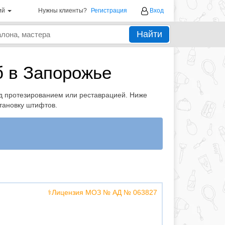
ий
Нужны клиенты?
Регистрация
Вход
Найти
б в Запорожье
д протезированием или реставрацией. Ниже
тановку штифтов.
⚕️Лицензия МОЗ № АД № 063827