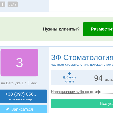
сайт
Размести
Нужны клиенты?
ЗФ Стоматологи
З
частная стоматология, детская стом
94
Добавить
звонк
отзыв
на Barb уже 1 г. 6 мес.
Наращивание зуба на штифт
+38 (097) 056..
показать номер
Все ус
Записаться