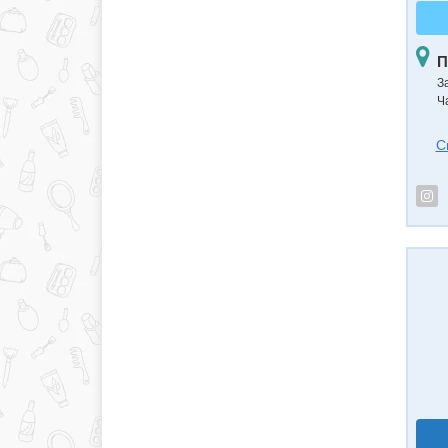
П
З
Ч
С