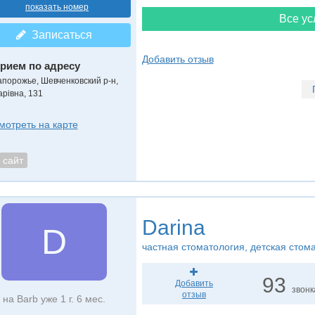
показать номер
Все ус
Записаться
Добавить отзыв
рием по адресу
апорожье, Шевченковский р-н,
арівна, 131
мотреть на карте
сайт
Darina
D
частная стоматология, детская стом
93
Добавить
звонк
отзыв
на Barb уже 1 г. 6 мес.