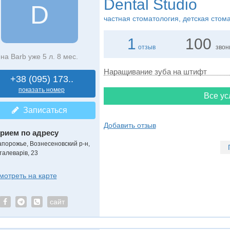
Dental Studio
D
частная стоматология, детская стом
1
100
отзыв
звон
на Barb уже 5 л. 8 мес.
Наращивание зуба на штифт
+38 (095) 173..
показать номер
Все ус
Записаться
Добавить отзыв
рием по адресу
апорожье, Вознесеновский р-н,
талеварів, 23
мотреть на карте
сайт