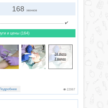
168
звонков
✔️
уги и цены (164)
24 фото
3 видео
Подробнее
22067