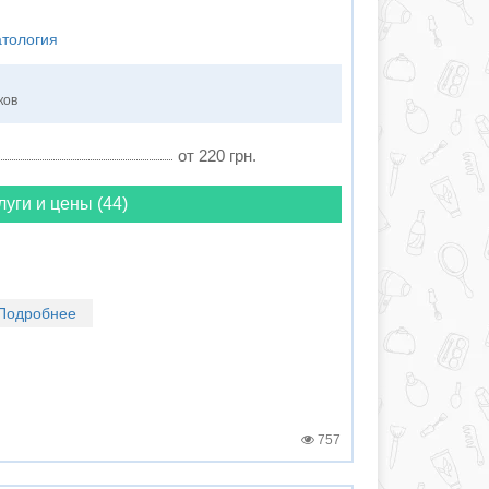
атология
ков
от 220 грн.
луги и цены (44)
Подробнее
757