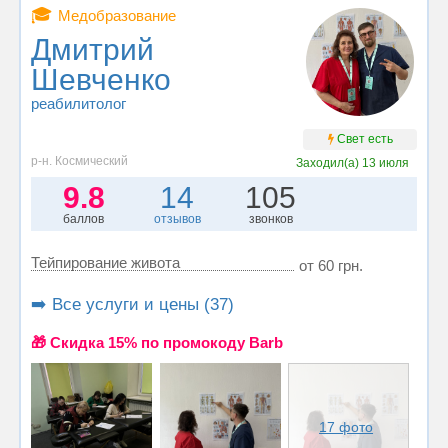
🎓
Медобразование
Дмитрий
Шевченко
реабилитолог
Свет есть
р-н. Космический
Заходил(а)
13 июля
9.8
14
105
баллов
отзывов
звонков
Тейпирование живота
от 60 грн.
➡️ Все услуги и цены (37)
🎁 Cкидка 15% по промокоду Barb
17 фото