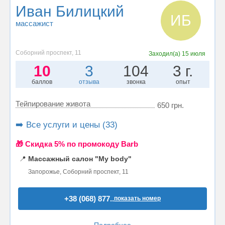
Иван Билицкий
ИБ
массажист
Соборний проспект, 11
Заходил(а)
15 июля
10
3
104
3 г.
баллов
отзыва
звонка
опыт
Тейпирование живота
650 грн.
➡️ Все услуги и цены (33)
🎁 Cкидка 5% по промокоду Barb
📍
Массажный салон "My body"
Запорожье, Соборний проспект, 11
+38 (068) 877..
показать номер