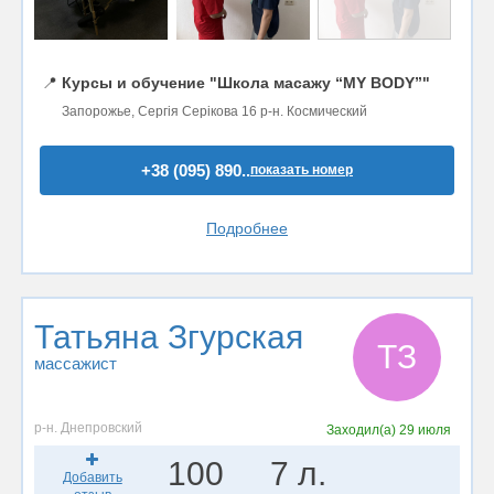
📍
Курсы и обучение "Школа масажу “MY BODY”"
Запорожье, Сергія Серікова 16 р-н. Космический
+38 (095) 890..
показать номер
Подробнее
Татьяна Згурская
ТЗ
массажист
р-н. Днепровский
Заходил(а)
29 июля
100
7 л.
Добавить