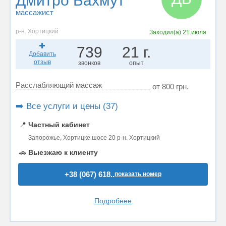
Дмитро Бахмут
массажист
р-н. Хортицкий
Заходил(а)
21 июля
739
21 г.
Добавить
отзыв
звонков
опыт
Расслабляющий массаж
от 800 грн.
➡️ Все услуги и цены (37)
📍
Частный кабинет
Запорожье, Хортицке шосе 20 р-н. Хортицкий
🚗
Выезжаю к клиенту
+38 (067) 618..
показать номер
Подробнее