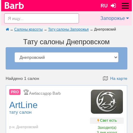
RU
Запорожье
→
Салоны красоты
→
Тату салоны Запорожья
→
Днепровский
Тату салоны Днепровском
Найдено 1 салон
На карте
🏆
PRO
Амбассадор Barb
ArtLine
тату салон
Свет есть
р-н. Днепровский
Заходил(а)
3 дня назад