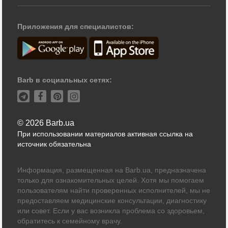
Приложения для специалистов:
Barb в социальных сетях:
© 2026 Barb.ua
При использовании материалов активная ссылка на
источник обязательна
Информация, размещенная на Barb.ua, предназначена
только для ознакомительных целей. Хотя мы помогаем
пользователям найти проверенных исполнителей, мы не
предоставляем медицинские консультации, диагностику
или совет. Если у вас возникла проблема со здоровьем,
обратитесь к семейному врачу.