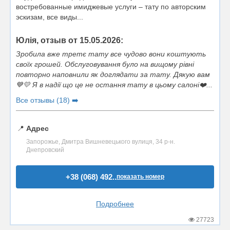
востребованные имиджевые услуги – тату по авторским
эскизам, все виды...
Юлія, отзыв от 15.05.2026:
Зробила вже третє тату все чудово вони коштують
своїх грошей. Обслуговування було на вищому рівні
повторно наповнили як доглядати за тату. Дякую вам
💙💛 Я в надії що це не остання тату в цьому салоні❤️...
Все отзывы (18) ➡️
📍
Адрес
Запорожье, Дмитра Вишневецького вулиця, 34 р-н.
Днепровский
+38 (068) 492..
показать номер
Подробнее
27723