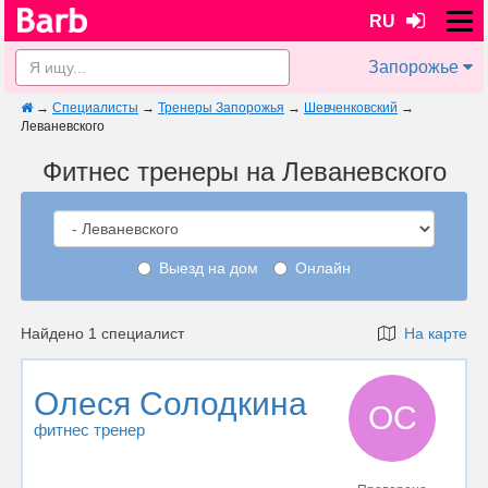
RU
Запорожье
→
Специалисты
→
Тренеры Запорожья
→
Шевченковский
→
Леваневского
Фитнес тренеры на Леваневского
Выезд на дом
Онлайн
Найдено 1 специалист
На карте
Олеся Солодкина
ОС
фитнес тренер