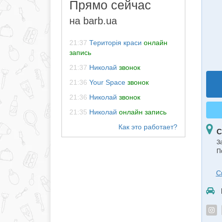
Прямо сейчас
на barb.ua
21:37
Територія краси
онлайн
запись
21:37
Николай
звонок
21:36
Your Space
звонок
21:36
Николай
звонок
21:35
Николай
онлайн запись
С
З
П
С