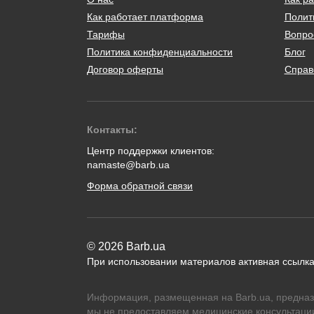
Как работает платформа
Полит
Тарифы
Вопро
Политика конфиденциальности
Блог
Договор оферты
Справ
Контакты:
Центр поддержки клиентов:
namaste@barb.ua
Форма обратной связи
© 2026 Barb.ua
При использовании материалов активная ссылка
Информация, размещенная на Barb.ua, предназ
мы не предоставляем медицинские консультации,