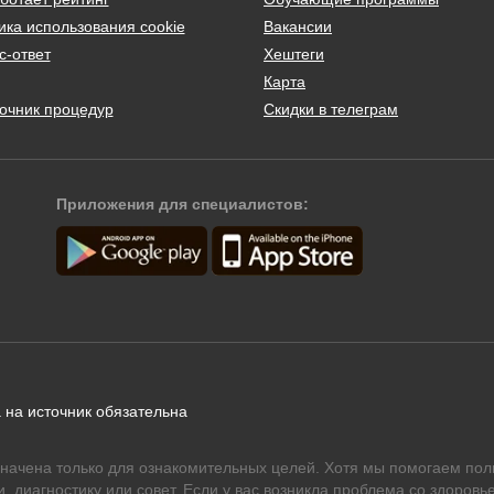
ика использования cookie
Вакансии
с-ответ
Хештеги
Карта
очник процедур
Скидки в телеграм
Приложения для специалистов:
 на источник обязательна
начена только для ознакомительных целей. Хотя мы помогаем пол
 диагностику или совет. Если у вас возникла проблема со здоровье