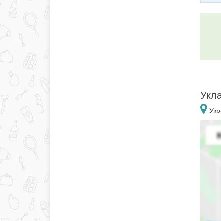
Укл
Укр