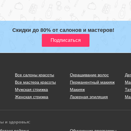
Скидки до 80% от салонов и мастеров!
Все салоны красоты
Окрашивание волос
Де
Все мастера красоты
Перманентный макияж
Ма
Мужская стрижка
Макияж
Тат
Женская стрижка
Лазерная эпиляция
Ма
ты и здоровья:
ботает рейтинг
Обучающие программы