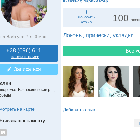
визажист, парикмахер
100
Добавить
звон
отзыв
Локоны, прически, укладки
на Barb уже 7 л. 3 мес.
+38 (096) 611..
Все ус
показать номер
Записаться
алон
апорожье, Вознесеновский р-н,
обеды
мотреть на карте
Добавить отзыв
Выезжаю к клиенту