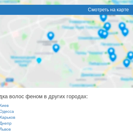
Смотреть на карте
дка волос феном в других городах:
Киев
Одесса
Харьков
Днепр
Львов