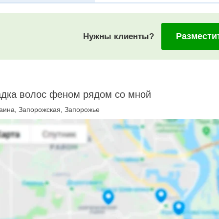
Размести
Нужны клиенты?
адка волос феном рядом со мной
аина, Запорожская, Запорожье