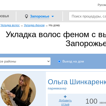
Русск
ровья
Запорожье
→
Укладка волос
→
Укладка феном
→
На дому
Укладка волос феном с в
Запорожь
Выезд на дом
Ольга Шинкарен
парикмахер
100
Добавить
звон
отзыв