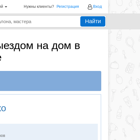
ий
Нужны клиенты?
Регистрация
Вход
Найти
ыездом на дом в
е
ко
ков