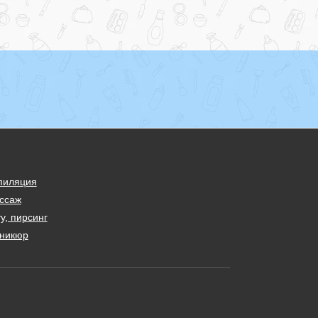
пиляция
ссаж
у, пирсинг
никюр