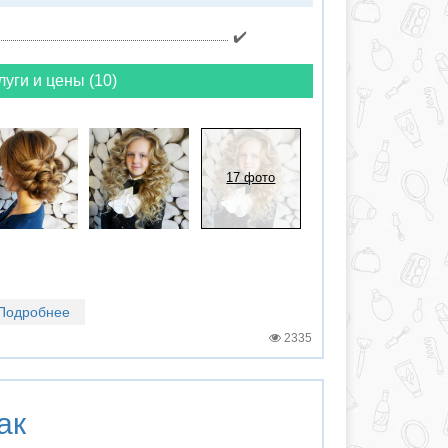
✔️
луги и цены (10)
17 фото
Подробнее
2335
ак