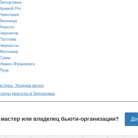
Запорожье
Кривой Рог
Николаев
Винница
Херсон
Чернигов
Полтава
Черкассы
Житомир
Сумы
Ивано-Франковск
Луцк
астера: Укладка волос
алоны красоты в Запорожье
 мастер или владелец бьюти-организации?
До