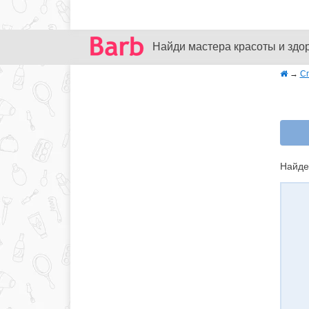
Найди мастера красоты и здо
→
С
Найде