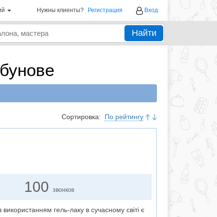
ий
Нужны клиенты?
Регистрация
Вход
Найти
лбунове
Сортировка:
По рейтингу
100
звонков
 використанням гель-лаку в сучасному світі є