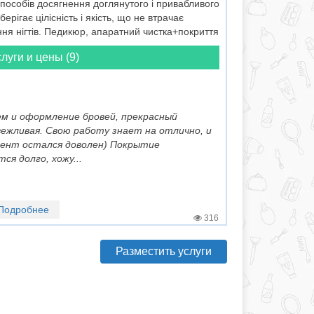
пособів досягнення доглянутого і привабливого
ерігає цілісність і якість, що не втрачає
ння нігтів. Педикюр, апаратний чистка+покриття
луги и цены (9)
ем и оформление бровей, прекрасный
вежливая. Свою работу знает на отлично, и
иент остался доволен) Покрытие
ся долго, хожу...
Подробнее
316
Разместить услуги