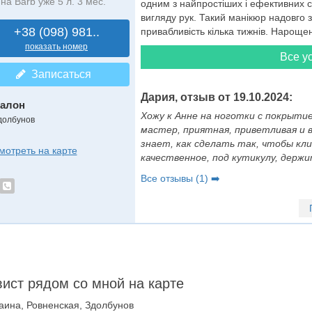
на Barb уже 5 л. 3 мес.
одним з найпростіших і ефективних с
вигляду рук. Такий манікюр надовго зб
+38 (098) 981..
привабливість кілька тижнів. Нароще
показать номер
Все ус
Записаться
Дария, отзыв от 19.10.2024:
алон
Хожу к Анне на ноготки с покрыти
долбунов
мастер, приятная, приветливая и 
знает, как сделать так, чтобы кл
мотреть на карте
качественное, под кутикулу, держит
Все отзывы (1) ➡️
ист рядом со мной на карте
аина, Ровненская, Здолбунов