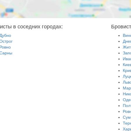
исты в соседних городах:
Бровист
Дубно
Вин
Острог
Дне
Ровно
Жит
Сарны
Зап
Ива
Кие
Кри
Луц
Льв
Мар
Ник
Оде
Пол
Ров
Сум
Тер
Хар