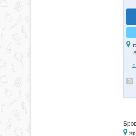
С
З
С
Бров
Укр