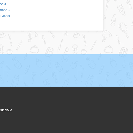
сон
кассы
нигов
никюр