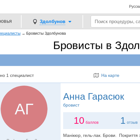
Русск
ровья
Здолбунов
пециалисты
→
Бровисты Здолбунова
Бровисты в Здо
но 1 специалист
На карте
Анна Гарасюк
АГ
бровист
10
1
баллов
отзыв
Манікюр, гель-лак. Брови. Покриття з