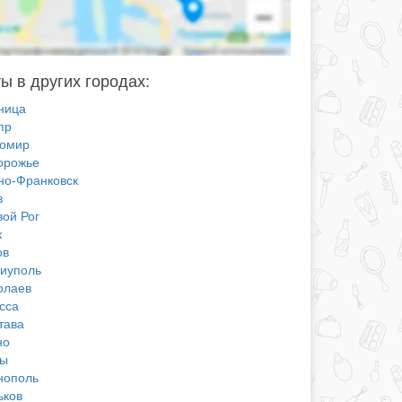
ы в других городах:
ница
пр
омир
орожье
но-Франковск
в
вой Рог
к
ов
иуполь
олаев
сса
тава
но
ы
нополь
ьков