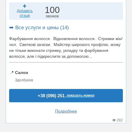
100
Добавить
отзыв
звонков
➡️ Все услуги и цены (14)
Фарбування волосся. Відновлення волосся. Стрижки жін/
чол. Святкові зачіски. Майстер широкого профілю, можу
не тільки виконати стрижку, укладку та фарбування
волосся, але і підкреслити за допомогою...
📍
Салон
Здолбунов
+38 (096) 251..
показать номер
Подробнее
282