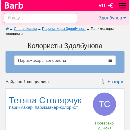
RU
Здолбунов
→
Специалисты
→
Парикмахеры Здолбунова
→
Парикмахеры-
колористы
Колористы Здолбунова
Парикмахеры-колористы
Найдено 1 специалист
На карте
Тетяна Столярчук
ТС
парикмахер
, парикмахер-колорист
Проверено
21 июня