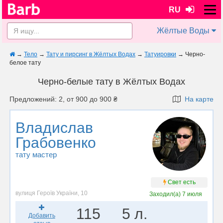
RU
Жёлтые Воды
→
Тело
→
Тату и пирсинг в Жёлтых Водах
→
Татуировки
→
Черно-
белое тату
Черно-белые тату в Жёлтых Водах
Предложений: 2, от 900 до 900 ₴
На карте
Владислав
Грабовенко
тату мастер
Свет есть
вулиця Героїв України, 10
Заходил(а)
7 июля
115
5 л.
Добавить