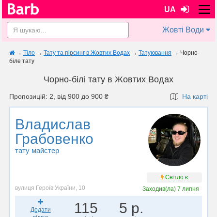
UA
Жовті Води
→
Тіло
→
Тату та пірсинг в Жовтих Водах
→
Татуювання
→
Чорно-
біле тату
Чорно-білі тату в Жовтих Водах
Пропозицій: 2, від 900 до 900 ₴
На карті
Владислав
Грабовенко
тату майстер
Світло є
вулиця Героїв України, 10
Заходив(ла)
7 липня
115
5 р.
Додати