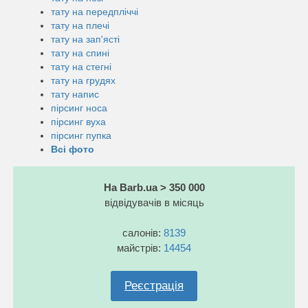
тату на передпліччі
тату на плечі
тату на зап'ясті
тату на спині
тату на стегні
тату на грудях
тату напис
пірсинг носа
пірсинг вуха
пірсинг пупка
Всі фото
На Barb.ua > 350 000
відвідувачів в місяць
салонів:
8139
майстрів:
14454
Реєстрація