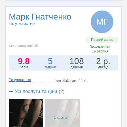
Марк Гнатченко
МГ
тату майстер
Повний запис
Хмельницького 35
Заходив(ла)
16 серпня
9.8
5
108
2 р.
балів
відгуків
дзвінків
досвід
Татуювання
від 350 грн. / 1 ч.
➡️ Усі послуги та ціни (2)
1 фото