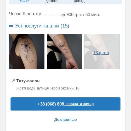
відгук
дзвінків
досвід
Чорно-біле тату
від 900 грн. / 60 мин.
➡️ Усі послуги та ціни (15)
13 фото
📍
Тату-салон
Жовті Води, вулиця Героїв України, 10
+38 (068) 808..
показати номер
Докладніше