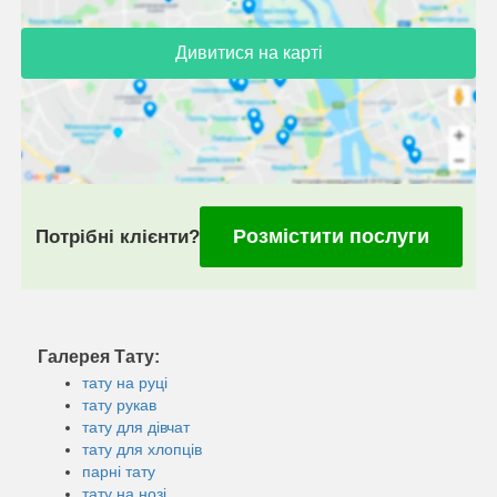
Дивитися на карті
Розмістити послуги
Потрібні клієнти?
Галерея Тату:
тату на руці
тату рукав
тату для дівчат
тату для хлопців
парні тату
тату на нозі