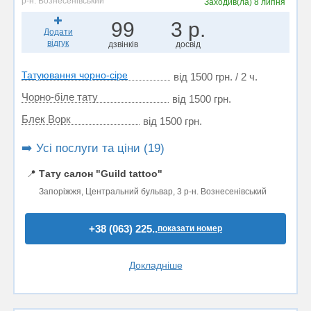
р-н. Вознесенівський
Заходив(ла)
8 липня
99
3 р.
Додати
відгук
дзвінків
досвід
Татуювання чорно-сіре
від 1500 грн. / 2 ч.
Чорно-біле тату
від 1500 грн.
Блек Ворк
від 1500 грн.
➡️ Усі послуги та ціни (19)
📍
Тату салон "Guild tattoo"
Запоріжжя, Центральний бульвар, 3 р-н. Вознесенівський
+38 (063) 225..
показати номер
Докладніше