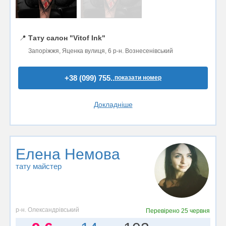
📍
Тату салон "Vitof Ink"
Запоріжжя, Яценка вулиця, 6 р-н. Вознесенівський
+38 (099) 755..
показати номер
Докладніше
Елена Немова
тату майстер
р-н. Олександрівський
Перевірено
25 червня