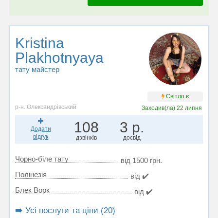
Kristina
Plakhotnyaya
тату майстер
Світло є
р-н. Олександрівський
Заходив(ла)
22 липня
108
3 р.
Додати
відгук
дзвінків
досвід
Чорно-біле тату
від 1500 грн.
Полінезія
від ✔️
Блек Ворк
від ✔️
➡️ Усі послуги та ціни (20)