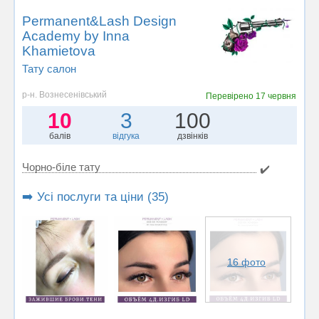
Permanent&Lash Design
Academy by Inna
Khamietova
Тату салон
р-н. Вознесенівський
Перевірено
17 червня
10
3
100
балів
відгука
дзвінків
Чорно-біле тату
✔️
➡️ Усі послуги та ціни (35)
16 фото