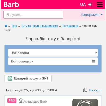
UA
Запоріжжя
→
Тіло
→
Тату та пірсинг в Запоріжжі
→
Татуювання
→
Чорно-біле
тату
Чорно-білі тату в Запоріжжі
Всі процедури
Швидкий пошук з GPT
Пропозицій: 25, від 400 до 3500 ₴
На карті
🏆
PRO
Амбасадор Barb