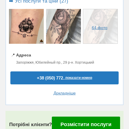
➡️ Усі послуги та ціни (27)
64 фото
📍
Адреса
Запоріжжя, Юбилейный пр., 29 р-н. Хортицький
+38 (050) 772..
показати номер
Докладніше
Розмістити послуги
Потрібні клієнти?