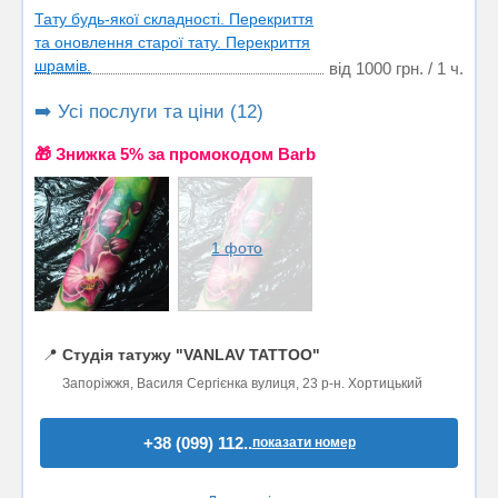
Тату будь-якої складності. Перекриття
та оновлення старої тату. Перекриття
шрамів.
від 1000 грн. / 1 ч.
➡️ Усі послуги та ціни (12)
🎁 Знижка 5% за промокодом Barb
1 фото
📍
Студія татужу "VANLAV TATTOO"
Запоріжжя, Василя Сергієнка вулиця, 23 р-н. Хортицький
+38 (099) 112..
показати номер