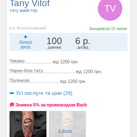
Tany Vitof
TV
тату майстер
р-н. Вознесенівський
Заходив(ла)
15 липня
100
6 р.
Додати
відгук
дзвінків
досвід
Чикано
від 1200 грн.
Чорно-біле тату
від 1200 грн.
Полінезія
від 1200 грн.
➡️ Усі послуги та ціни (24)
🎁 Знижка 5% за промокодом Barb
1 фото