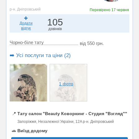
р-н. Дніпровський
Перевірено
17 червня
105
Додати
відгук
дзвінків
Чорно-біле тату
від 550 грн.
➡️ Усі послуги та ціни (2)
1 фото
📍
Тату салон "Beauty Коворкинг - Студия "Взгляд""
Запоріжжя, Незалежної України, 12A р-н. Дніпровський
🚗
Виїзд додому