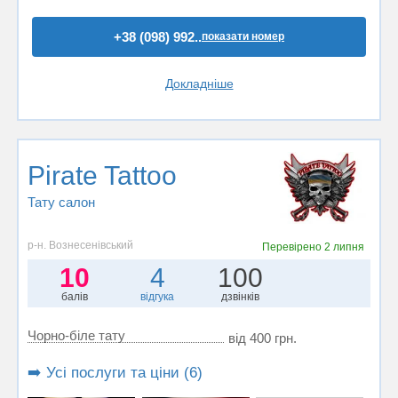
+38 (098) 992..
показати номер
Докладніше
Pirate Tattoo
Тату салон
р-н. Вознесенівський
Перевірено
2 липня
10
4
100
балів
відгука
дзвінків
Чорно-біле тату
від 400 грн.
➡️ Усі послуги та ціни (6)