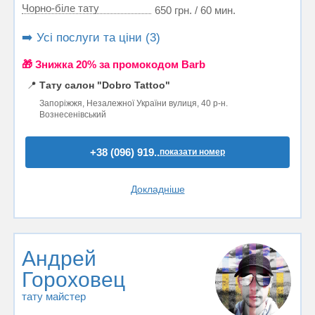
Чорно-біле тату
650 грн. / 60 мин.
➡️ Усі послуги та ціни (3)
🎁 Знижка 20% за промокодом Barb
📍
Тату салон "Dobro Tattoo"
Запоріжжя, Незалежної України вулиця, 40 р-н.
Вознесенівський
+38 (096) 919..
показати номер
Докладніше
Андрей
Гороховец
тату майстер