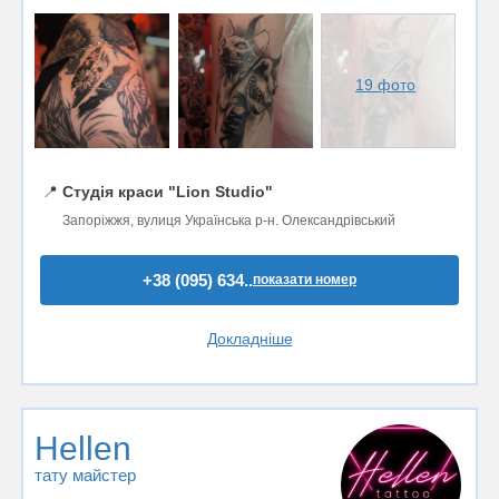
19 фото
📍
Студія краси "Lion Studio"
Запоріжжя, вулиця Українська р-н. Олександрівський
+38 (095) 634..
показати номер
Докладніше
Hellen
тату майстер