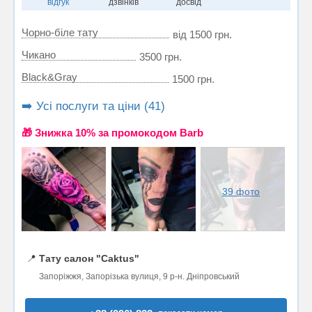
відгук
дзвінків
досвід
Чорно-біле тату
від 1500 грн.
Чикано
3500 грн.
Black&Gray
1500 грн.
➡️ Усі послуги та ціни (41)
🎁 Знижка 10% за промокодом Barb
39 фото
📍
Тату салон "Caktus"
Запоріжжя, Запорізька вулиця, 9 р-н. Дніпровський