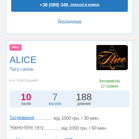
+38 (099) 349..
показати номер
Докладніше
PRO
ALICE
Тату салон
р-н. Хортицький
Заходив(ла)
12 травня
10
7
188
балів
відгуків
дзвінків
Татуювання
від 1000 грн. / 30 мин.
Чорно-біле тату
від 1000 грн. / 60 мин.