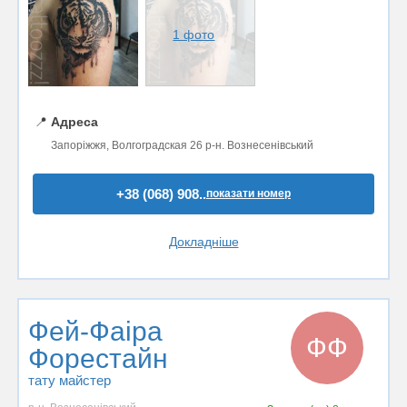
1 фото
📍
Адреса
Запоріжжя, Волгоградская 26 р-н. Вознесенівський
+38 (068) 908..
показати номер
Докладніше
Фей-Фаіра
ФФ
Форестайн
тату майстер