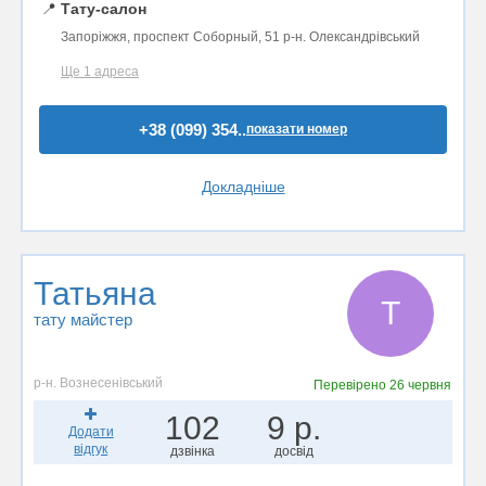
📍
Тату-салон
Запоріжжя, проспект Соборный, 51 р-н. Олександрівський
Ще 1 адреса
+38 (099) 354..
показати номер
Докладніше
Татьяна
Т
тату майстер
р-н. Вознесенівський
Перевірено
26 червня
102
9 р.
Додати
відгук
дзвінка
досвід