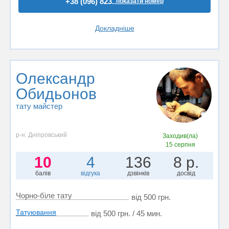
+38 (096) 823..
показати номер
Докладніше
Олександр
Обидьонов
тату майстер
р-н. Дніпровський
Заходив(ла)
15 серпня
10
4
136
8 р.
балів
відгука
дзвінків
досвід
Чорно-біле тату
від 500 грн.
Татуювання
від 500 грн. / 45 мин.