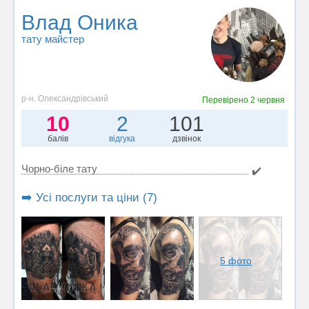
Влад Оника
тату майстер
р-н. Олександрівський
Перевірено
2 червня
10
2
101
балів
відгука
дзвінок
Чорно-біле тату
✔️
➡️ Усі послуги та ціни (7)
5 фото