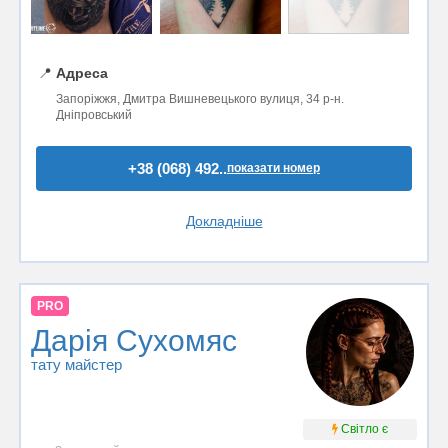
📍
Адреса
Запоріжжя, Дмитра Вишневецького вулиця, 34 р-н.
Дніпровський
+38 (068) 492..
показати номер
Докладніше
PRO
Дарія Сухомяс
тату майстер
Світло є