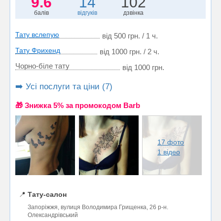
9.6
14
102
балів
відгуків
дзвінка
Тату вслепую
від 500 грн. / 1 ч.
Тату Фрихенд
від 1000 грн. / 2 ч.
Чорно-біле тату
від 1000 грн.
➡️ Усі послуги та ціни (7)
🎁 Знижка 5% за промокодом Barb
17 фото
1 відео
📍
Тату-салон
Запоріжжя, вулиця Володимира Грищенка, 26 р-н.
Олександрівський