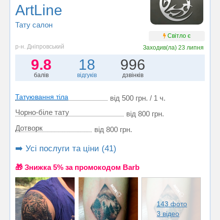
ArtLine
Тату салон
Світло є
р-н. Дніпровський
Заходив(ла)
23 липня
9.8
18
996
балів
відгуків
дзвінків
Татуювання тіла
від 500 грн. / 1 ч.
Чорно-біле тату
від 800 грн.
Дотворк
від 800 грн.
➡️ Усі послуги та ціни (41)
🎁 Знижка 5% за промокодом Barb
143 фото
3 відео