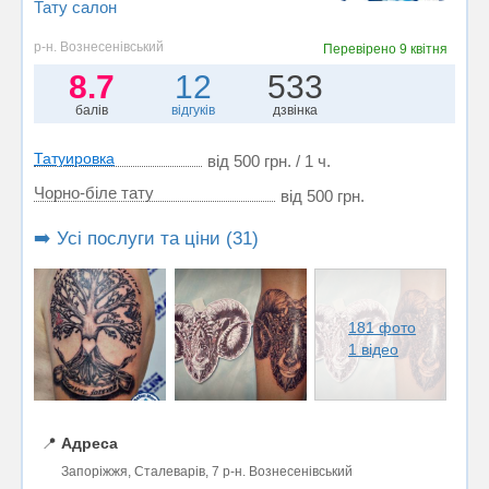
Тату салон
р-н. Вознесенівський
Перевірено
9 квітня
8.7
12
533
балів
відгуків
дзвінка
Татуировка
від 500 грн. / 1 ч.
Чорно-біле тату
від 500 грн.
➡️ Усі послуги та ціни (31)
181 фото
1 відео
📍
Адреса
Запоріжжя, Сталеварів, 7 р-н. Вознесенівський