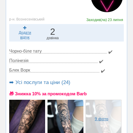
р-н. Вознесенівський
Заходив(ла)
23 липня
2
Додати
відгук
дзвінка
Чорно-біле тату
✔️
Полінезія
✔️
Блек Ворк
✔️
➡️ Усі послуги та ціни (24)
🎁 Знижка 10% за промокодом Barb
9 фото