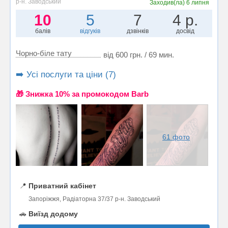
р-н. Заводський
Заходив(ла)
6 липня
10
5
7
4 р.
балів
відгуків
дзвінків
досвід
Чорно-біле тату
від 600 грн. / 69 мин.
➡️ Усі послуги та ціни (7)
🎁 Знижка 10% за промокодом Barb
61 фото
📍
Приватний кабінет
Запоріжжя, Радіаторна 37/37 р-н. Заводський
🚗
Виїзд додому