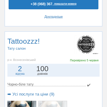
+38 (068) 367..
показати номер
Докладніше
Tattoozzz!
Тату салон
р-н. Вознесенівський
Перевірено
5 червня
2
100
відгука
дзвінків
Чорно-біле тату
✔️
➡️ Усі послуги та ціни (9)