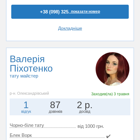
+38 (098) 325..
показати номер
Докладніше
Валерія
Піхотенко
тату майстер
р-н. Олександрівський
Заходив(ла)
3 травня
1
87
2 р.
відгук
дзвінків
досвід
Чорно-біле тату
від 1000 грн.
Блек Ворк
✔️