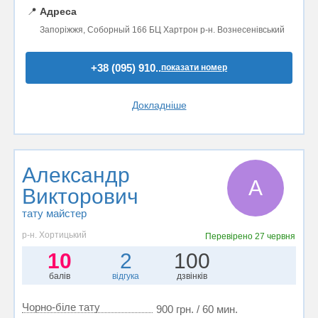
📍
Адреса
Запоріжжя, Соборный 166 БЦ Хартрон р-н. Вознесенівський
+38 (095) 910..
показати номер
Докладніше
Александр
А
Викторович
тату майстер
р-н. Хортицький
Перевірено
27 червня
10
2
100
балів
відгука
дзвінків
Чорно-біле тату
900 грн. / 60 мин.