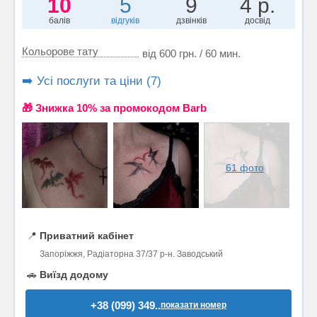
10
5
9
4 р.
балів
відгуків
дзвінків
досвід
Кольорове тату
від 600 грн. / 60 мин.
➡️ Усі послуги та ціни (7)
🎁 Знижка 10% за промокодом Barb
61 фото
📍
Приватний кабінет
Запоріжжя, Радіаторна 37/37 р-н. Заводський
🚗
Виїзд додому
+38 (099) 349..
показати номер