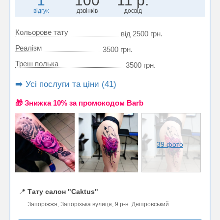
1
100
11 р.
відгук
дзвінків
досвід
Кольорове тату
від 2500 грн.
Реалізм
3500 грн.
Треш полька
3500 грн.
➡️ Усі послуги та ціни (41)
🎁 Знижка 10% за промокодом Barb
39 фото
📍
Тату салон "Caktus"
Запоріжжя, Запорізька вулиця, 9 р-н. Дніпровський