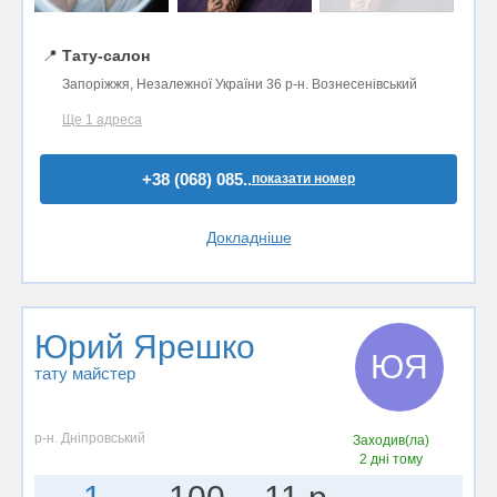
📍
Тату-салон
Запоріжжя, Незалежної України 36 р-н. Вознесенівський
Ще 1 адреса
+38 (068) 085..
показати номер
Докладніше
Юрий Ярешко
ЮЯ
тату майстер
р-н. Дніпровський
Заходив(ла)
2 дні тому