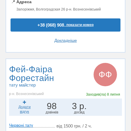
📍
Адреса
Запоріжжя, Волгоградская 26 р-н. Вознесенівський
+38 (068) 908..
показати номер
Докладніше
Фей-Фаіра
ФФ
Форестайн
тату майстер
р-н. Вознесенівський
Заходив(ла)
8 липня
98
3 р.
Додати
відгук
дзвінків
досвід
Червоні тату
від 1500 грн. / 2 ч.