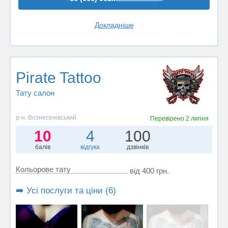
Докладніше
Pirate Tattoo
Тату салон
р-н. Вознесенівський
Перевірено
2 липня
10
4
100
балів
відгука
дзвінків
Кольорове тату
від 400 грн.
➡️ Усі послуги та ціни (6)