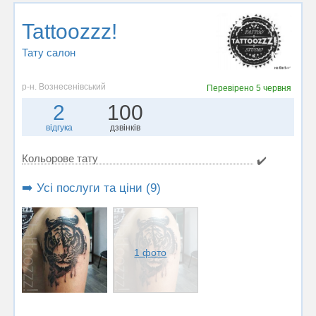
Tattoozzz!
Тату салон
р-н. Вознесенівський
Перевірено
5 червня
2
100
відгука
дзвінків
Кольорове тату
✔️
➡️ Усі послуги та ціни (9)
1 фото