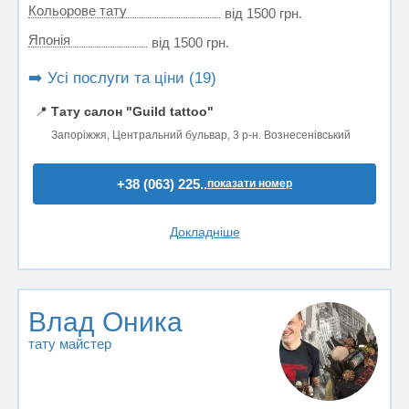
Кольорове тату
від 1500 грн.
Японія
від 1500 грн.
➡️ Усі послуги та ціни (19)
📍
Тату салон "Guild tattoo"
Запоріжжя, Центральний бульвар, 3 р-н. Вознесенівський
+38 (063) 225..
показати номер
Докладніше
Влад Оника
тату майстер