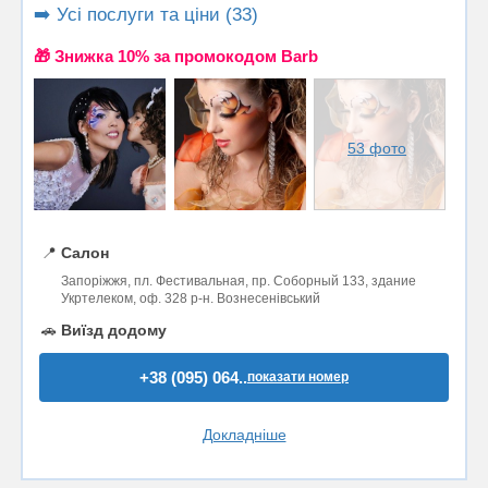
➡️ Усі послуги та ціни (33)
🎁 Знижка 10% за промокодом Barb
53 фото
📍
Салон
Запоріжжя, пл. Фестивальная, пр. Соборный 133, здание
Укртелеком, оф. 328 р-н. Вознесенівський
🚗
Виїзд додому
+38 (095) 064..
показати номер
Докладніше