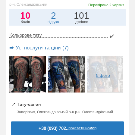
р-н. Олександрівський
Перевірено
2 червня
10
2
101
балів
відгука
дзвінок
Кольорове тату
✔️
➡️ Усі послуги та ціни (7)
5 фото
📍
Тату-салон
Запоріжжя, Олександрівський р-н р-н. Олександрівський
+38 (093) 702..
показати номер