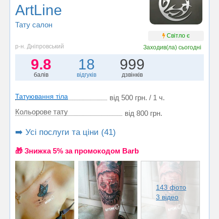
ArtLine
Тату салон
Світло є
р-н. Дніпровський
Заходив(ла)
сьогодні
9.8
18
999
балів
відгуків
дзвінків
Татуювання тіла
від 500 грн. / 1 ч.
Кольорове тату
від 800 грн.
➡️ Усі послуги та ціни (41)
🎁 Знижка 5% за промокодом Barb
143 фото
3 відео