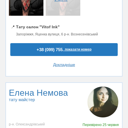
📍
Тату салон "Vitof Ink"
Запоріжжя, Яценка вулиця, 6 р-н. Вознесенівський
+38 (099) 755..
показати номер
Докладніше
Елена Немова
тату майстер
р-н. Олександрівський
Перевірено
25 червня