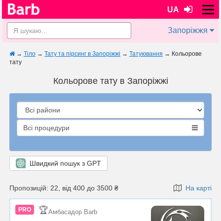
UA
Запоріжжя
→
Тіло
→
Тату та пірсинг в Запоріжжі
→
Татуювання
→
Кольорове
тату
Кольорове тату в Запоріжжі
Всі процедури
Швидкий пошук з GPT
Пропозицій: 22, від 400 до 3500 ₴
На карті
🏆
PRO
Амбасадор Barb