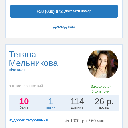
+38 (068) 672..
показати номер
Докладніше
Тетяна
Мельникова
візажист
р-н. Вознесенівський
Заходив(ла)
6 днів тому
10
1
114
26 р.
балів
відгук
дзвінків
досвід
Художнє татуювання
від 1000 грн. / 60 мин.