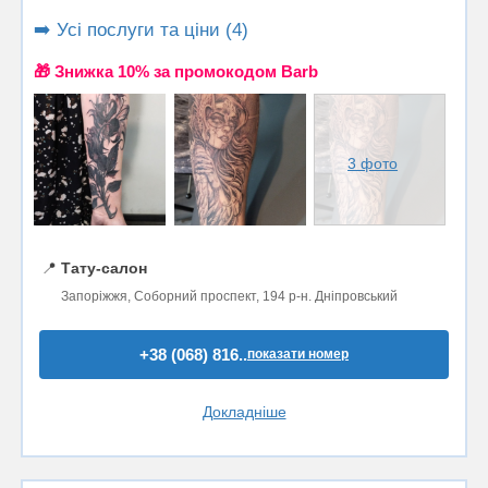
➡️ Усі послуги та ціни (4)
🎁 Знижка 10% за промокодом Barb
3 фото
📍
Тату-салон
Запоріжжя, Соборний проспект, 194 р-н. Дніпровський
+38 (068) 816..
показати номер
Докладніше