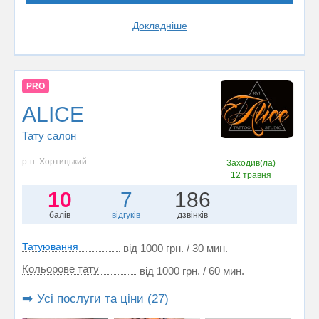
Докладніше
PRO
ALICE
Тату салон
р-н. Хортицький
Заходив(ла)
12 травня
10
7
186
балів
відгуків
дзвінків
Татуювання
від 1000 грн. / 30 мин.
Кольорове тату
від 1000 грн. / 60 мин.
➡️ Усі послуги та ціни (27)