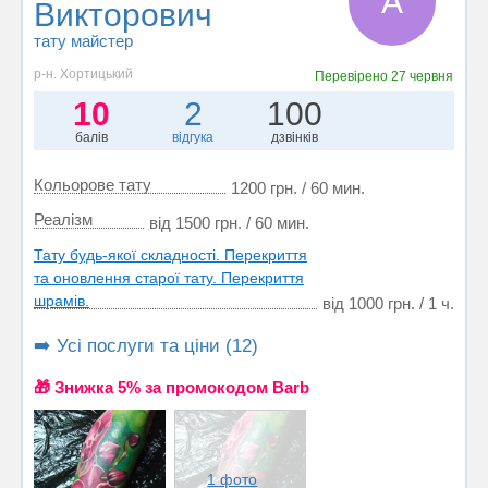
А
Викторович
тату майстер
р-н. Хортицький
Перевірено
27 червня
10
2
100
балів
відгука
дзвінків
Кольорове тату
1200 грн. / 60 мин.
Реалізм
від 1500 грн. / 60 мин.
Тату будь-якої складності. Перекриття
та оновлення старої тату. Перекриття
шрамів.
від 1000 грн. / 1 ч.
➡️ Усі послуги та ціни (12)
🎁 Знижка 5% за промокодом Barb
1 фото