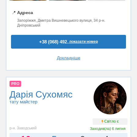
📍
Адреса
Запоріжжя, Дмитра Вишневецького вулиця, 34 р-н.
Дніпровський
+38 (068) 492..
показати номер
Докладніше
PRO
Дарія Сухомяс
тату майстер
Світло є
р-н. Заводський
Заходив(ла)
6 липня