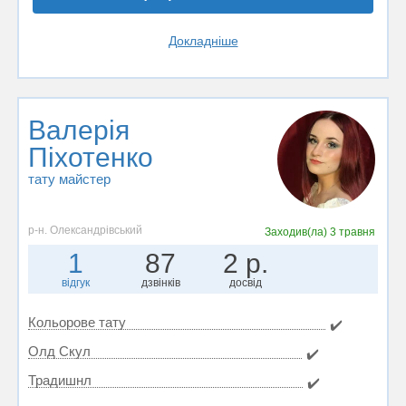
Докладніше
Валерія
Піхотенко
тату майстер
р-н. Олександрівський
Заходив(ла)
3 травня
1
87
2 р.
відгук
дзвінків
досвід
Кольорове тату
✔️
Олд Скул
✔️
Традишнл
✔️