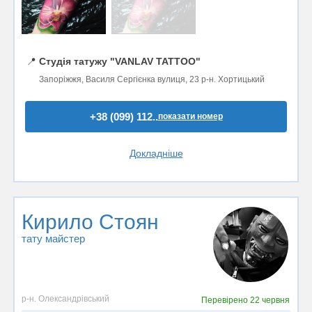
📍
Студія татужу "VANLAV TATTOO"
Запоріжжя, Василя Сергієнка вулиця, 23 р-н. Хортицький
+38 (099) 112..
показати номер
Докладніше
Кирило Стоян
тату майстер
р-н. Олександрівський
Перевірено
22 червня