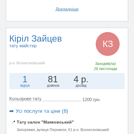
Докладніше
Кіріл Зайцев
КЗ
тату майстер
р-н. Вознесенівський
Заходив(ла)
26 листопада
1
81
4 р.
відгук
дзвінок
досвід
Кольорове тату
1200 грн.
➡️ Усі послуги та ціни (8)
📍
Тату салон "Маяковський"
Запоріжжя, вулиця Перемоги, 61 р-н. Вознесенівський