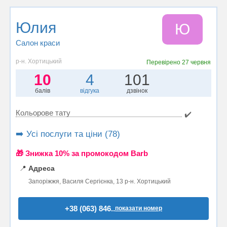
Юлия
Ю
Салон краси
р-н. Хортицький
Перевірено
27 червня
10
4
101
балів
відгука
дзвінок
Кольорове тату
✔️
➡️ Усі послуги та ціни (78)
🎁 Знижка 10% за промокодом Barb
📍
Адреса
Запоріжжя, Василя Сергієнка, 13 р-н. Хортицький
+38 (063) 846..
показати номер