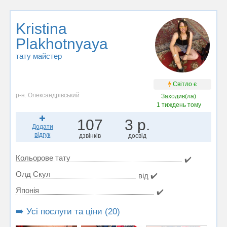
Kristina
Plakhotnyaya
тату майстер
Світло є
р-н. Олександрівський
Заходив(ла)
1 тиждень тому
107
3 р.
Додати
відгук
дзвінків
досвід
Кольорове тату
✔️
Олд Скул
від ✔️
Японія
✔️
➡️ Усі послуги та ціни (20)