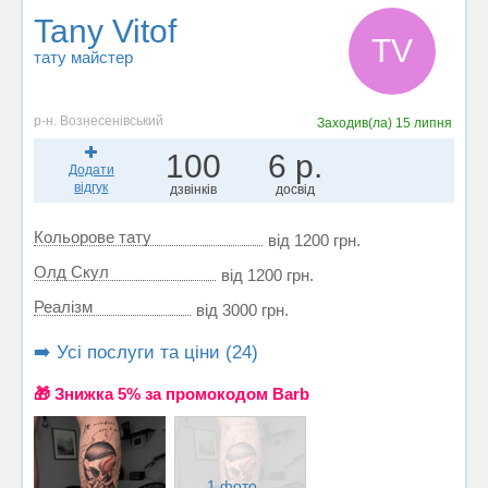
Tany Vitof
TV
тату майстер
р-н. Вознесенівський
Заходив(ла)
15 липня
100
6 р.
Додати
відгук
дзвінків
досвід
Кольорове тату
від 1200 грн.
Олд Скул
від 1200 грн.
Реалізм
від 3000 грн.
➡️ Усі послуги та ціни (24)
🎁 Знижка 5% за промокодом Barb
1 фото