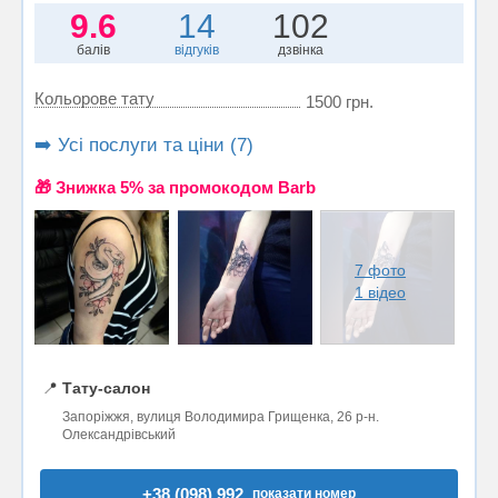
9.6
14
102
балів
відгуків
дзвінка
Кольорове тату
1500 грн.
➡️ Усі послуги та ціни (7)
🎁 Знижка 5% за промокодом Barb
7 фото
1 відео
📍
Тату-салон
Запоріжжя, вулиця Володимира Грищенка, 26 р-н.
Олександрівський
+38 (098) 992..
показати номер