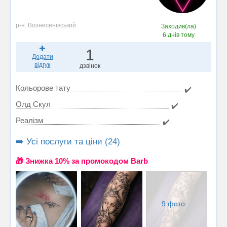
р-н. Вознесенівський
Заходив(ла)
6 днів тому
1
Додати
відгук
дзвінок
Кольорове тату
✔️
Олд Скул
✔️
Реалізм
✔️
➡️ Усі послуги та ціни (24)
🎁 Знижка 10% за промокодом Barb
9 фото