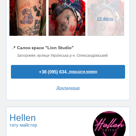
19 фото
📍
Салон краси "Lion Studio"
Запоріжжя, вулиця Українська р-н. Олександрівський
+38 (095) 634..
показати номер
Докладніше
Hellen
тату майстер