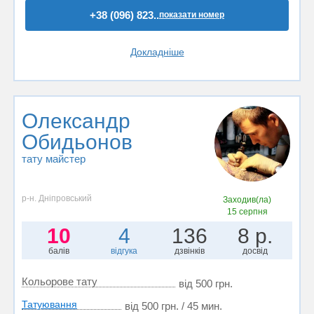
+38 (096) 823..
показати номер
Докладніше
Олександр
Обидьонов
тату майстер
р-н. Дніпровський
Заходив(ла)
15 серпня
10
4
136
8 р.
балів
відгука
дзвінків
досвід
Кольорове тату
від 500 грн.
Татуювання
від 500 грн. / 45 мин.