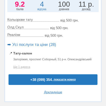
9.2
4
100
11 р.
балів
відгука
дзвінків
досвід
Кольорове тату
від 500 грн.
Олд Скул
від 500 грн.
Реалізм
від 500 грн.
➡️ Усі послуги та ціни (28)
📍
Тату-салон
Запоріжжя, проспект Соборный, 51 р-н. Олександрівський
Ще 1 адреса
+38 (099) 354..
показати номер
Докладніше