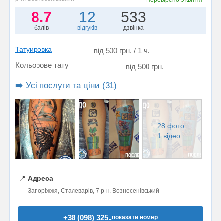
Перевірено
9 квітня
8.7
12
533
балів
відгуків
дзвінка
Татуировка
від 500 грн. / 1 ч.
Кольорове тату
від 500 грн.
➡️ Усі послуги та ціни (31)
28 фото
1 відео
📍
Адреса
Запоріжжя, Сталеварів, 7 р-н. Вознесенівський
+38 (098) 325..
показати номер