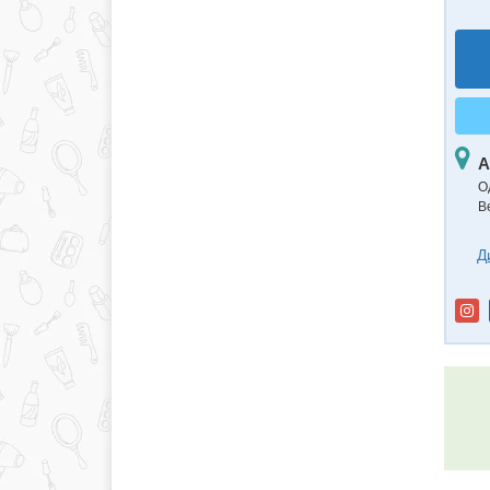
А
О
В
Д