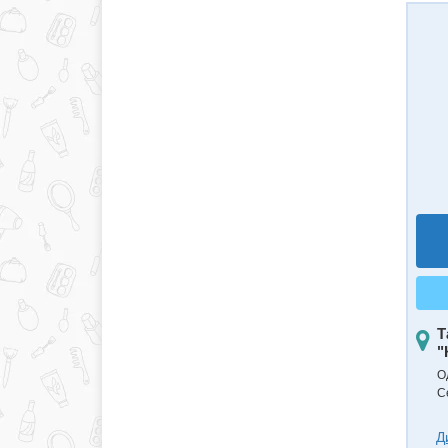
Т
"
О
С
Д