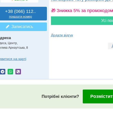
🎁 Знижка 5% за промокодом
+38 (066) 112..
показати номер
Усі по
Записатись
Додати відгук
дреса
деса, Центр
,
елика Арнаутська, 8
ивитися на карті
Розмістит
Потрібні клієнти?