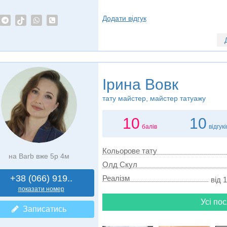
Додати відгук
Ірина Вовк
тату майстер, майстер татуажу
10
10
балів
відгукі
Кольорове тату
на Barb вже 5р 4м
Олд Скул
+38 (066) 919..
Реалізм
від 
показати номер
Усі пос
Записатись