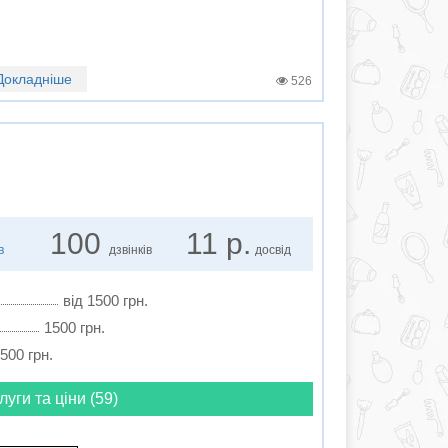
Докладніше
526
100
11 р.
в
дзвінків
досвід
від 1500 грн.
1500 грн.
1500 грн.
луги та ціни (59)