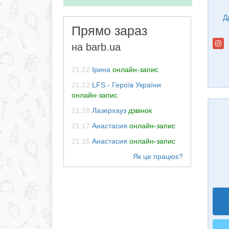
Д
Прямо зараз
на barb.ua
21:22
Ірина
онлайн-запис
21:22
LFS - Героїв України
онлайн-запис
21:18
Лазерхауз
дзвінок
21:17
Анастасия
онлайн-запис
21:16
Анастасия
онлайн-запис