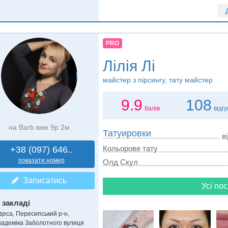
PRO
Лілія Лі
майстер з пірсингу, тату майстер
9.9
108
балів
відгу
на Barb вже 9р 2м
Татуировки
в
Кольорове тату
+38 (097) 646..
показати номер
Олд Скул
Записатись
Усі пос
 закладі
деса, Пересипський р-н,
кадеміка Заболотного вулиця