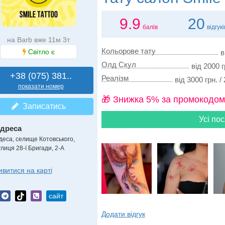
9.9
20
балів
відгукі
на Barb вже 11м 3т
Кольорове тату
Світло є
в
Олд Скул
від 2000 г
+38 (075) 381..
Реалізм
від 3000 грн. /
показати номер
🎁 Знижка 5% за промокодом
Записатись
Усі пос
дреса
деса, селище Котовського
,
улиця 28-ї Бригади, 2-А
ивитися на карті
сайт
Додати відгук