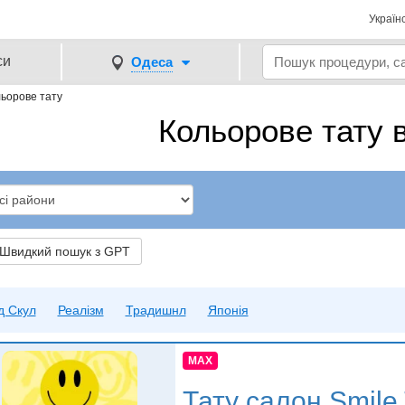
Україн
си
Одеса
ьорове тату
Кольорове тату 
видкий пошук з GPT
д Скул
Реалізм
Традишнл
Японія
MAX
Тату салон
Smile 