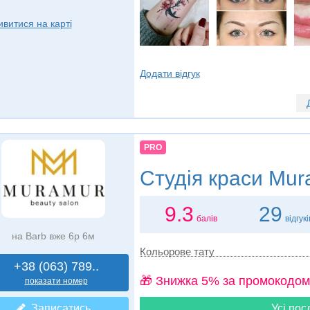
ивитися на карті
Додати відгук
PRO
Студія краси
Mur
9.3
29
балів
відгукі
на Barb вже 6р 6м
Кольорове тату
+38 (063) 789..
🎁 Знижка 5% за промокодом
показати номер
Записатись
Усі пос