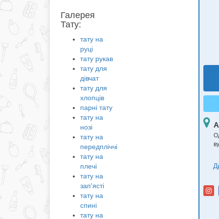
Галерея
Тату:
тату на
руці
тату рукав
тату для
дівчат
тату для
хлопців
парні тату
тату на
А
нозі
О
тату на
в
передпліччі
тату на
Д
плечі
тату на
зап'ясті
тату на
спині
тату на