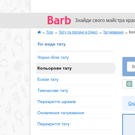
Знайди свого майстра кра
→
Тіло
→
Тату та пірсинг в Одесі
→
Татуювання
→
Кол
Усі види тату
Чорно-біле тату
Кольорове тату
Ескізи тату
Ш
Тимчасове тату
Перекриття шрамів
Ол
Оновлення татуювання
Перекриття тату