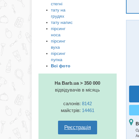
стегні
тату на
грудях
тату напис
пірсинг
носа
пірсинг
вуха
пірсинг
пупка
Всі фото
На Barb.ua > 350 000
відвідувачів в місяць
салонів:
8142
майстрів:
14461
В
Реєстрація
О
А