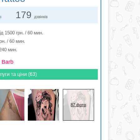
179
в
дзвінків
ід 1500 грн. / 60 мин.
рн. / 60 мин.
 240 мин.
 Barb
луги та ціни (63)
87 фото