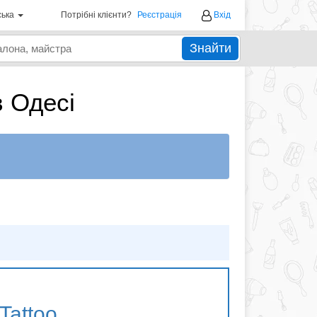
ська
Потрібні клієнти?
Реєстрація
Вхід
Знайти
в Одесі
Tattoo