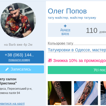
Олег Попов
тату майстер, майстер татуажу
110
Додати
дзвін
відгук
Кольорове тату
на Barb вже 4р 2м
Татуировки в Одессе, мастер
+38 (063) 144..
показати номер
🎁 Знижка 10% за промокодо
Записатись
Усі пос
ату салон
Кристина"
деса, Пересипський р-н,
емена палія 94
ивитися на карті