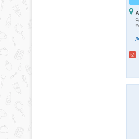
А
О
в
Д