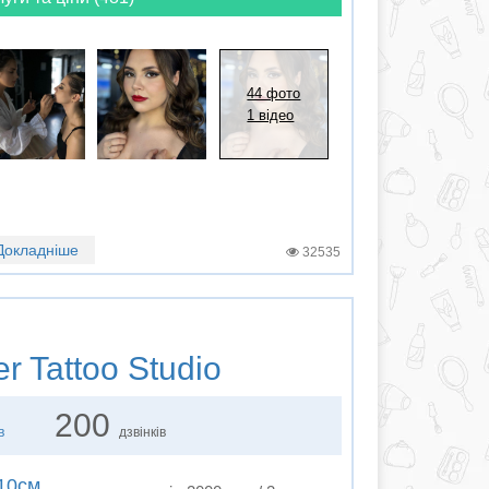
44 фото
1 відео
Докладніше
32535
r Tattoo Studio
200
в
дзвінків
10см