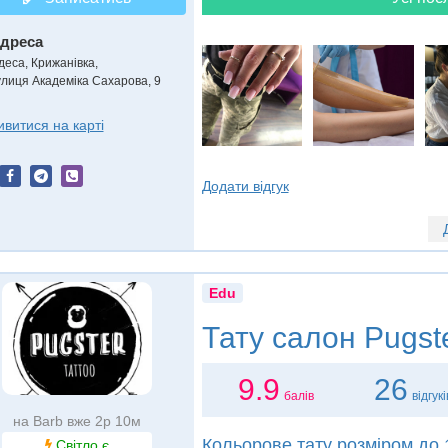
дреса
деса, Крижанівка
,
улиця Академіка Сахарова, 9
ивитися на карті
Додати відгук
Edu
Тату салон
Pugste
9.9
26
балів
відгукі
на Barb вже 2р 10м
Кольорове тату розміром до 
Світло є