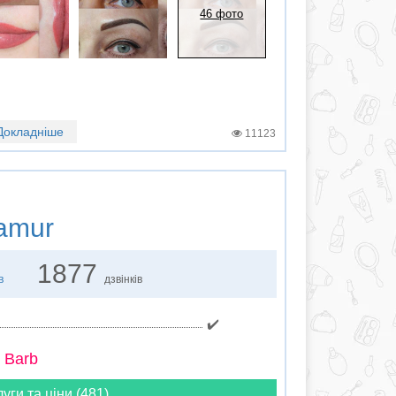
46 фото
Докладніше
11123
amur
1877
в
дзвінків
✔️
 Barb
луги та ціни (481)