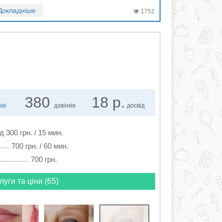
Докладніше
1752
380
18 р.
ків
дзвінків
досвід
ід 300 грн. / 15 мин.
700 грн. / 60 мин.
700 грн.
луги та ціни (65)