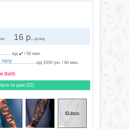
16 р.
ків
досвід
від ✔️ / 90 мин.
 тату
від 1500 грн. / 60 мин.
м Barb
луги та ціни (22)
83 фото