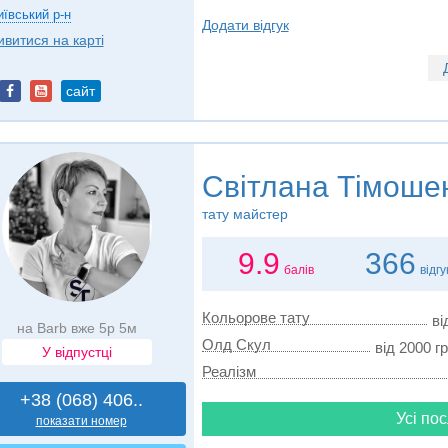
иївський р-н
Додати відгук
ивитися на карті
сайт
Світлана Тімоше
тату майстер
9.9
366
балів
відгу
Кольорове тату
ві
на Barb вже 5р 5м
Олд Скул
від 2000 гр
У відпустці
Реалізм
+38 (068) 406..
Усі пос
показати номер