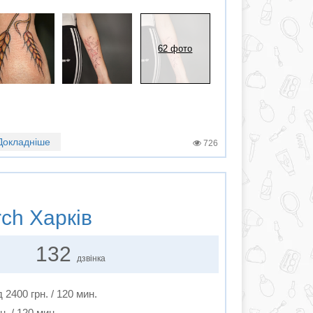
62 фото
Докладніше
726
ch Харків
132
дзвінка
д 2400 грн. / 120 мин.
н. / 120 мин.