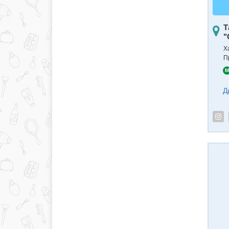
Т
"
Х
П
M
Д