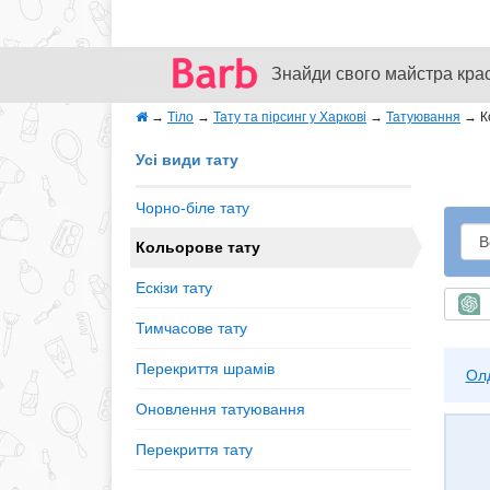
Знайди свого майстра кра
→
Тіло
→
Тату та пірсинг у Харкові
→
Татуювання
→
К
Усі види тату
Чорно-біле тату
Кольорове тату
Ескізи тату
Ш
Тимчасове тату
Перекриття шрамів
Ол
Оновлення татуювання
Перекриття тату