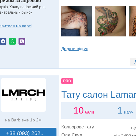
рийом за адресою
рків, Холодногірський р-н,
ентральный рынок
ивитися на карті
Додати відгук
PRO
Тату салон
Lamar
10
1
балів
відгук
на Barb вже 1р 2м
Кольорове тату
ві
+38 (093) 262..
Олд Скул
від 2400 гр