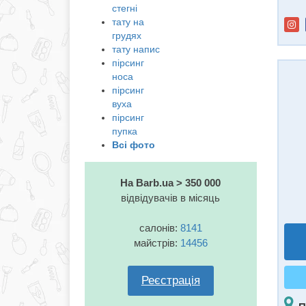
стегні
тату на
грудях
тату напис
пірсинг
носа
пірсинг
вуха
пірсинг
пупка
Всі фото
На Barb.ua > 350 000
відвідувачів в місяць
салонів:
8141
майстрів:
14456
Реєстрація