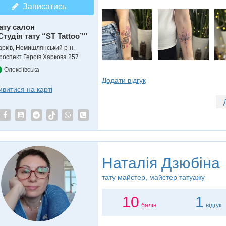
Записатись
ату салон
Студія тату “ST Tattoo”"
арків, Немишлянський р-н,
роспект Героїв Харкова 257
Олексіївська
Додати відгук
ивитися на карті
Наталiя Дзюбiна
тату майстер, майстер татуажу
10
1
балів
відгук