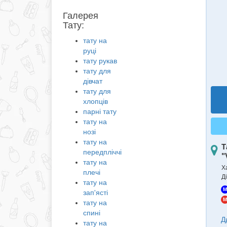
Галерея
Тату:
тату на
руці
тату рукав
тату для
дівчат
тату для
хлопців
парні тату
тату на
нозі
тату на
Т
передпліччі
"
тату на
Ха
плечі
Д
тату на
M
зап'ясті
M
тату на
спині
Д
тату на