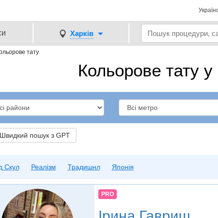
Україн
си
Харків
ольорове тату
Кольорове тату у
видкий пошук з GPT
д Скул
Реалізм
Традишнл
Японія
PRO
Iрина Гавриш