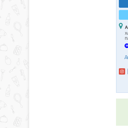
А
Х
П
M
Д