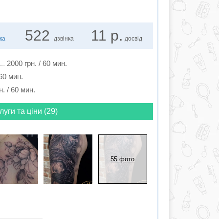
522
11 р.
ука
дзвінка
досвід
2000 грн. / 60 мин.
 60 мин.
н. / 60 мин.
луги та ціни (29)
55 фото