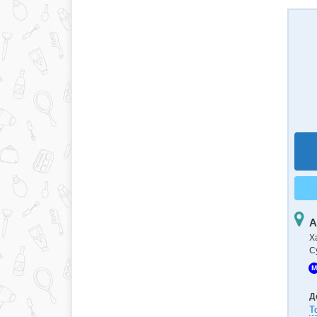
А
Х
С
M
Д
Т