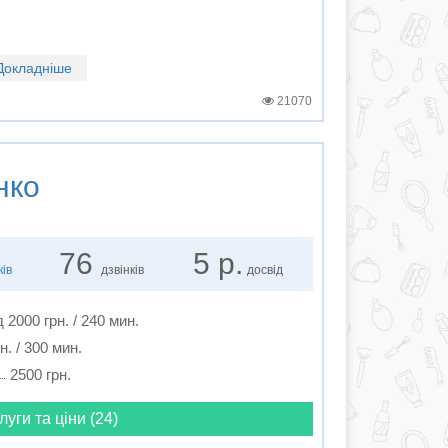
Докладніше
21070
нко
76
5 р.
ків
дзвінків
досвід
д 2000 грн. / 240 мин.
н. / 300 мин.
2500 грн.
луги та ціни (24)