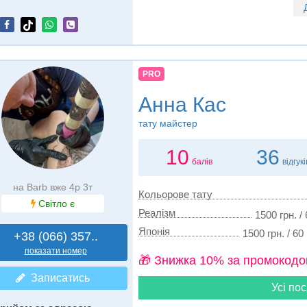
PRO
Анна Кас
тату майстер
10
36
балів
відгукі
на Barb вже 4р 3т
Кольорове тату
Світло є
Реалізм
1500 грн. /
Японія
1500 грн. / 60
+38 (066) 357..
показати номер
🎁 Знижка 10% за промокодо
Записатись
Усі пос