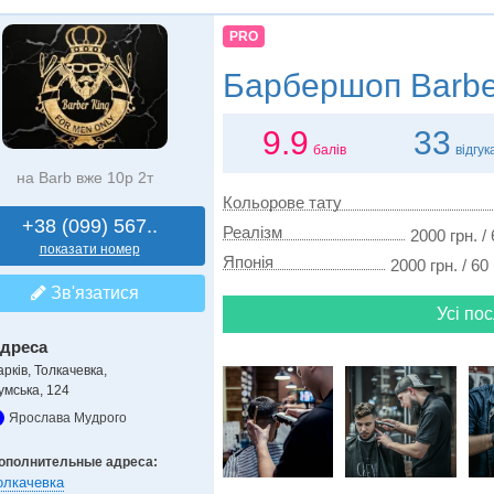
PRO
Барбершоп
Barbe
9.9
33
балів
відгук
на Barb вже 10р 2т
Кольорове тату
+38 (099) 567..
Реалізм
2000 грн. /
показати номер
Японія
2000 грн. / 60
Зв'язатися
Усі пос
дреса
арків, Толкачевка
,
умська, 124
Ярослава Мудрого
ополнительные адреса:
олкачевка