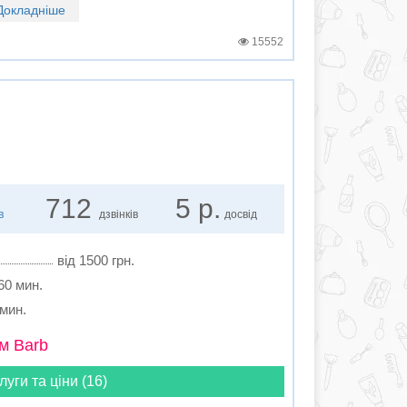
Докладніше
15552
712
5 р.
в
дзвінків
досвід
від 1500 грн.
 60 мин.
 мин.
м Barb
луги та ціни (16)