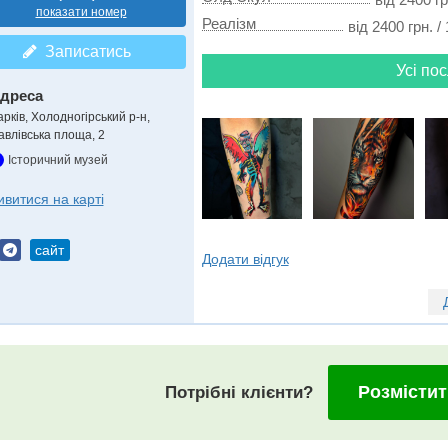
показати номер
Реалізм
від 2400 грн. /
Записатись
Усі пос
дреса
арків, Холодногірський р-н
,
авлівська площа, 2
Історичний музей
ивитися на карті
сайт
Додати відгук
Розмістит
Потрібні клієнти?