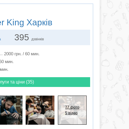
r King Харків
395
а
дзвінків
2000 грн. / 60 мин.
 60 мин.
 мин.
луги та ціни (35)
77 фото
5 відео