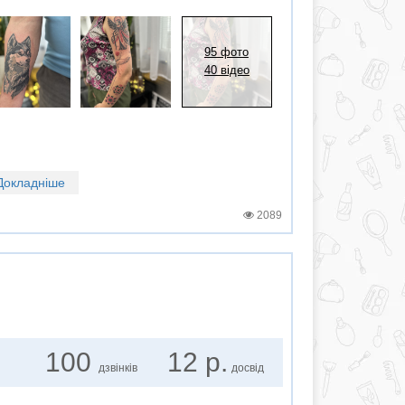
95 фото
40 відео
Докладніше
2089
100
12 р.
дзвінків
досвід