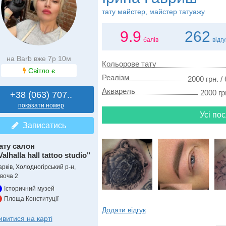
тату майстер, майстер татуажу
9.9
262
балів
відг
на Barb вже 7р 10м
Кольорове тату
Світло є
Реалізм
2000 грн. /
Акварель
2000 гр
+38 (063) 707..
показати номер
Усі пос
Записатись
ату салон
Valhalla hall tattoo studio"
рків, Холодногірський р-н,
івоча 2
Історичний музей
Площа Конституції
Додати відгук
ивитися на карті