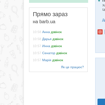
П
Ха
Ц
Прямо зараз
Д
на barb.ua
10:58
Анна
дзвінок
10:58
Дарья
дзвінок
10:57
Инна
дзвінок
10:57
Сенатор
дзвінок
10:57
Марія
дзвінок