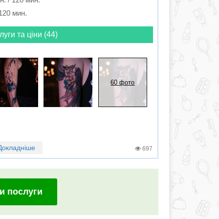
 120 мин.
луги та ціни (44)
60 фото
Докладніше
697
и послуги