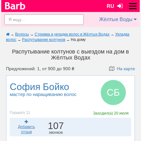
RU
Жёлтые Воды
→
Волосы
→
Стрижка и укладка волос в Жёлтых Водах
→
Укладка
волос
→
Распутывание колтунов
→
На дому
Распутывание колтунов с выездом на дом в
Жёлтых Водах
Предложений: 1, от 900 до 900 ₴
На карте
София Бойко
СБ
мастер по наращиванию волос
Горького 11
Заходил(а)
20 июля
107
Добавить
отзыв
звонков