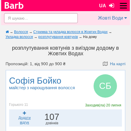
UA
Жовті Води
→
Волосся
→
Стрижка та укладка волосся в Жовтих Водах
→
Укладка волосся
→
розплутування ковтунів
→
На дому
розплутування ковтунів з виїздом додому в
Жовтих Водах
Пропозицій: 1, від 900 до 900 ₴
На карті
Софія Бойко
СБ
майстер з нарощування волосся
Горького 11
Заходив(ла)
20 липня
107
Додати
відгук
дзвінків