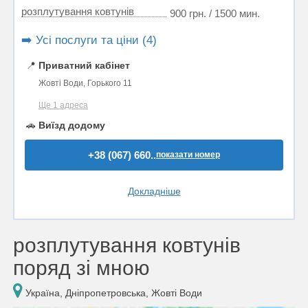
розплутування ковтунів
900 грн. / 1500 мин.
➡️ Усі послуги та ціни (4)
📍
Приватний кабінет
Жовті Води, Горького 11
Ще 1 адреса
🚗
Виїзд додому
+38 (067) 660..
показати номер
Докладніше
розплутування ковтунів
поряд зі мною
Україна, Дніпропетровська, Жовті Води