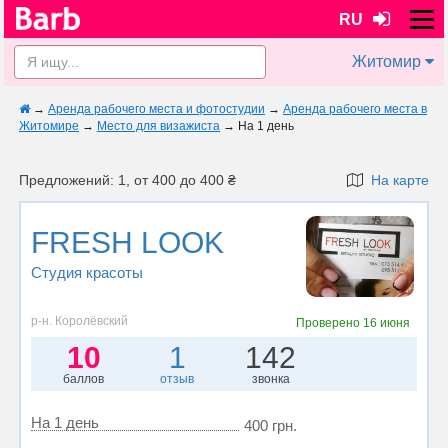
RU
Житомир
→
Аренда рабочего места и фотостудии
→
Аренда рабочего места в
Житомире
→
Место для визажиста
→
На 1 день
Предложений: 1, от 400 до 400 ₴
На карте
FRESH LOOK
Студия красоты
р-н. Королёвский
Проверено
16 июня
10
1
142
баллов
отзыв
звонка
На 1 день
400 грн.