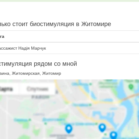
ько стоит биостимуляция в Житомире
га
ссажист Надія Марчук
стимуляция рядом со мной
аина, Житомирская, Житомир