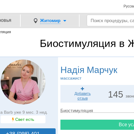
Русск
ровья
Житомир
уляция
Биостимуляция в 
Надія Марчук
массажист
145
Добавить
звон
отзыв
Биостимуляция
а Barb уже 9 мес. 3 нед.
Свет есть
Все ус
+38 (098) 401..