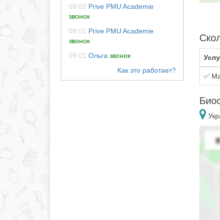
09:02
Prive PMU Academie
звонок
09:01
Prive PMU Academie
Скол
звонок
09:01
Ольга
звонок
Услу
✅ Ма
Био
Укр