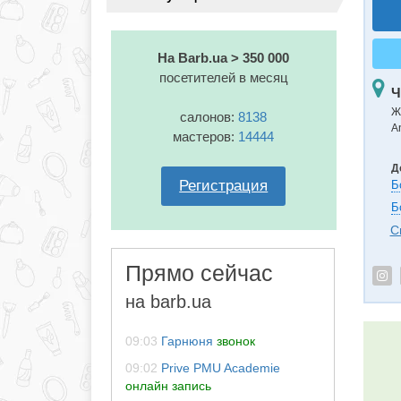
На Barb.ua > 350 000
посетителей в месяц
Ч
Ж
салонов:
8138
А
мастеров:
14444
Д
Регистрация
Б
Б
С
Прямо сейчас
на barb.ua
09:03
Гарнюня
звонок
09:02
Prive PMU Academie
онлайн запись