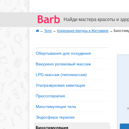
Найди мастера красоты и здо
→
Тело
→
Коррекция фигуры в Житомире
→
Биостим
Обертывания для похудения
Вакуумно роликовый массаж
LPG-массаж (липомассаж)
Ультразвуковая кавитация
Прессотерапия
Миостимуляция тела
н
Эндосфера терапия
Биостимуляция