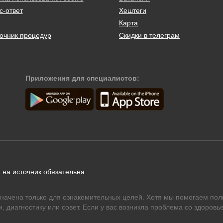
с-ответ
Хештеги
Карта
очник процедур
Скидки в телеграм
Приложения для специалистов:
 на источник обязательна
начена только для ознакомительных целей. Хотя мы помогаем пол
 диагностику или совет. Если у вас возникла проблема со здоровье