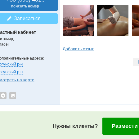
показать номер
Записаться
астный кабинет
итомир,
nadei
Добавить отзыв
ополнительные адреса:
огунский р-н
огунский р-н
мотреть на карте
Размести
Нужны клиенты?