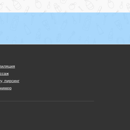
пиляция
ссаж
у, пирсинг
никюр