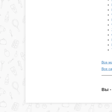
Все м
Все с
Вы -