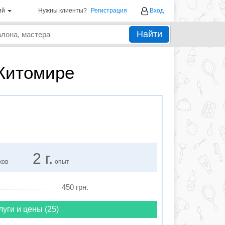
ий
Нужны клиенты?
Регистрация
Вход
Найти
Житомире
2 г.
ков
опыт
450 грн.
луги и цены (25)