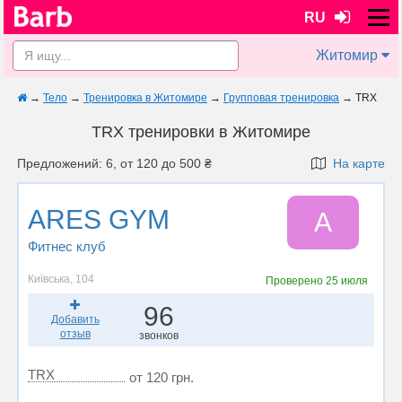
RU
Житомир
→
Тело
→
Тренировка в Житомире
→
Групповая тренировка
→
TRX
TRX тренировки в Житомире
Предложений: 6, от 120 до 500 ₴
На карте
ARES GYM
A
Фитнес клуб
Київська, 104
Проверено
25 июля
96
Добавить
отзыв
звонков
TRX
от 120 грн.