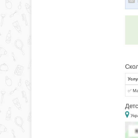
Скол
Услу
✅ Ма
Детс
Укр