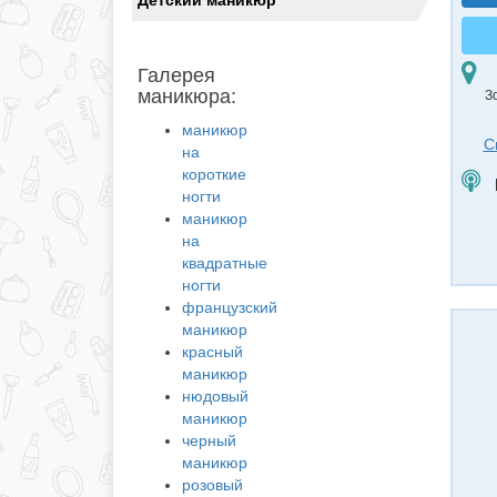
Детский маникюр
Галерея
маникюра:
З
маникюр
С
на
короткие
ногти
маникюр
на
квадратные
ногти
французский
маникюр
красный
маникюр
нюдовый
маникюр
черный
маникюр
розовый