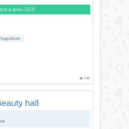
уги и цены (113)
Подробнее
746
eauty hall
ков