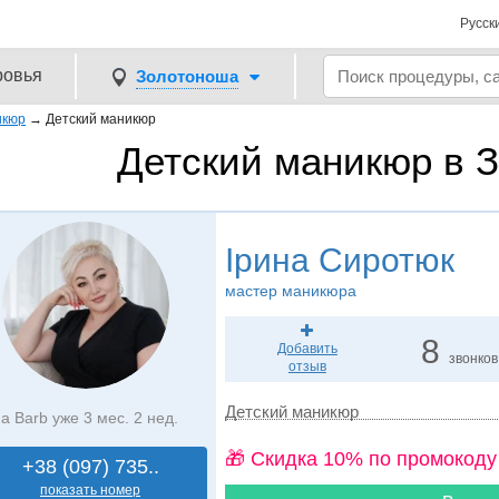
Русск
ровья
Золотоноша
икюр
→
Детский маникюр
Детский маникюр в 
Ірина Сиротюк
мастер маникюра
8
Добавить
звонков
отзыв
Детский маникюр
а Barb уже 3 мес. 2 нед.
🎁 Cкидка 10% по промокоду
+38 (097) 735..
показать номер