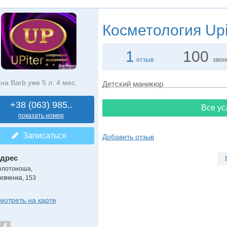
Косметология
Upi
1
100
отзыв
звон
на Barb уже 5 л. 4 мес.
Детский маникюр
+38 (063) 985..
Все ус
показать номер
Записаться
Добавить отзыв
дрес
олотоноша
,
евченка, 153
мотреть на карте