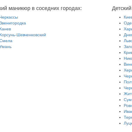
кий маникюр в соседних городах:
Детский
Черкассы
Кие
Звенигородка
Оде
Канев
Хар
Корсунь-Шевченковский
Дне
Смела
Льв
Умань
Зап
Кри
Ник
Вин
Хер
Чер
Пол
Чер
Жит
Сум
Ров
Ива
Тер
Луц