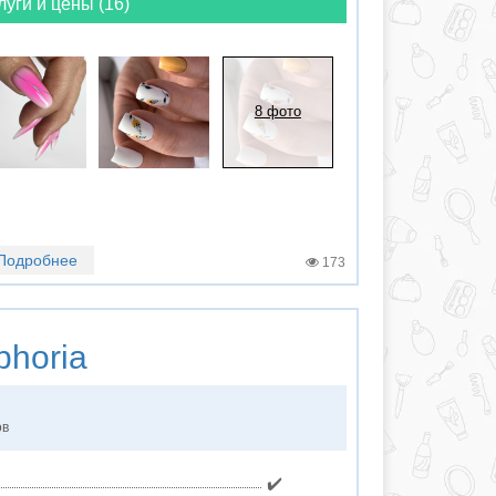
луги и цены (16)
8 фото
Подробнее
173
horia
ов
✔️