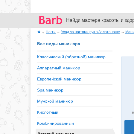
Найди мастера красоты и здо
→
Ногти
→
Уход за ногтями рук в Золотоноше
→
Ман
Все виды маникюра
Классический (обрезной) маникюр
Аппаратный маникюр
Европейский маникюр
Spa маникюр
Мужской маникюр
Кислотный
н
Комбинированный