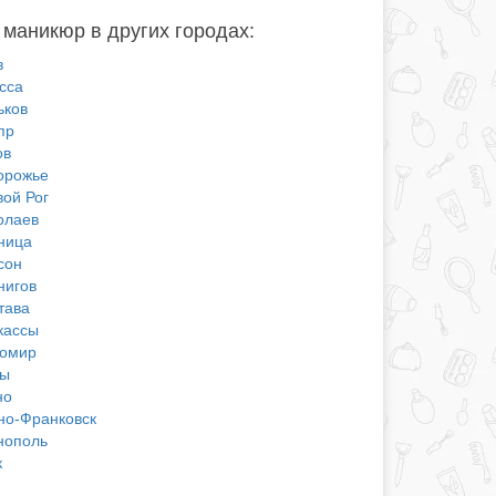
 маникюр в других городах:
в
сса
ьков
пр
ов
орожье
вой Рог
олаев
ница
сон
нигов
тава
кассы
омир
ы
но
но-Франковск
нополь
к