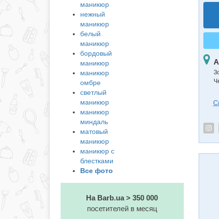
маникюр
нежный
маникюр
белый
маникюр
бордовый
А
маникюр
маникюр
З
Ч
омбре
светлый
маникюр
С
маникюр
миндаль
матовый
маникюр
маникюр с
блестками
Все фото
На Barb.ua > 350 000
посетителей в месяц