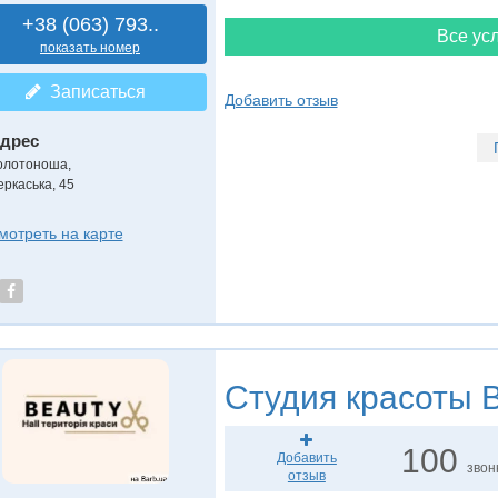
+38 (063) 793..
Все усл
показать номер
Записаться
Добавить отзыв
дрес
олотоноша
,
еркаська, 45
мотреть на карте
Студия красоты
B
100
Добавить
звон
отзыв