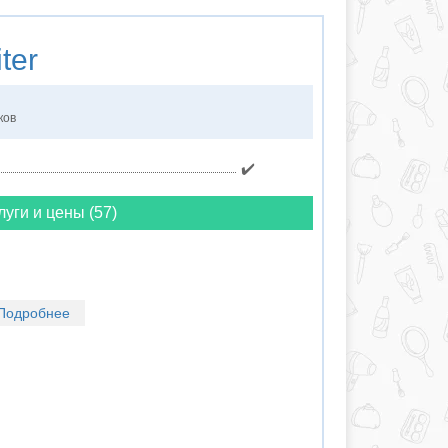
ter
ков
✔️
луги и цены (57)
Подробнее