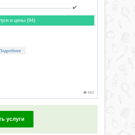
✔️
луги и цены (94)
Подробнее
442
ть услуги