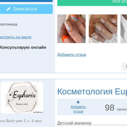
Все ус
Записаться
олотоноша
мотреть на карте
Консультирую онлайн
Добавить отзыв
Косметология
Eup
98
Добавить
звонк
отзыв
на Barb уже 5 л. 4 мес.
Детский маникюр