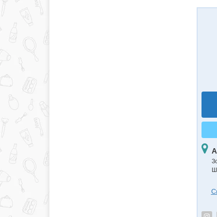
А
З
Ш
С