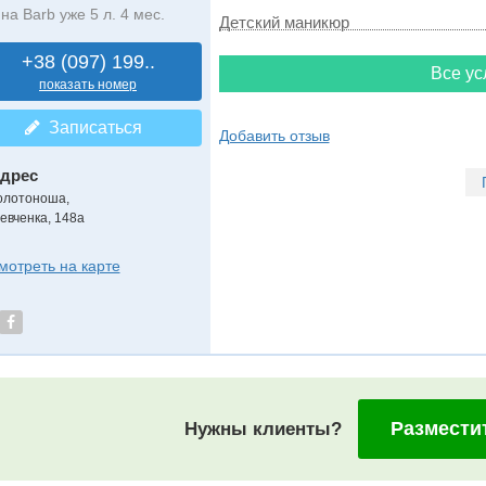
на Barb уже 5 л. 4 мес.
Детский маникюр
+38 (097) 199..
Все ус
показать номер
Записаться
Добавить отзыв
дрес
олотоноша
,
евченка, 148а
мотреть на карте
Размести
Нужны клиенты?