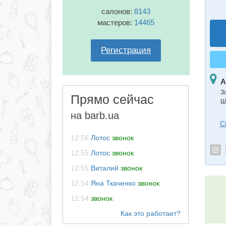
салонов:
8143
мастеров:
14465
Регистрация
А
З
Прямо сейчас
Ш
на barb.ua
С
12:56
Лотос
звонок
12:55
Лотос
звонок
12:55
Виталий
звонок
12:54
Яна Ткаченко
звонок
12:54
звонок