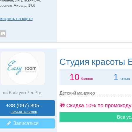
иколаев, Ингульский р-н
,
роспект Мира, д. 17/6
мотреть на карте
Студия красоты
E
10
1
баллов
отзыв
на Barb уже 7 л. 6 д.
Детский маникюр
+38 (097) 805..
🎁 Cкидка 10% по промокоду
показать номер
Все ус
Записаться