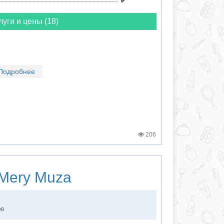
луги и цены (18)
Подробнее
206
Mery Muza
ов