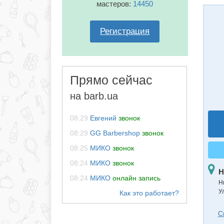
мастеров:
14450
Регистрация
Прямо сейчас
на barb.ua
08:29
Евгений
звонок
08:29
GG Barbershop
звонок
08:25
МИКО
звонок
08:24
МИКО
звонок
Н
08:24
МИКО
онлайн запись
Н
Ул
С