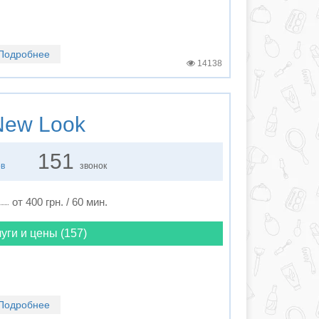
Подробнее
14138
ew Look
151
ов
звонок
от 400 грн. / 60 мин.
уги и цены (157)
Подробнее