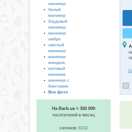
маникюр
белый
маникюр
бордовый
маникюр
маникюр
омбре
светлый
А
маникюр
Н
маникюр
п
миндаль
матовый
С
маникюр
маникюр с
блестками
Все фото
На Barb.ua > 350 000
посетителей в месяц
салонов:
8142