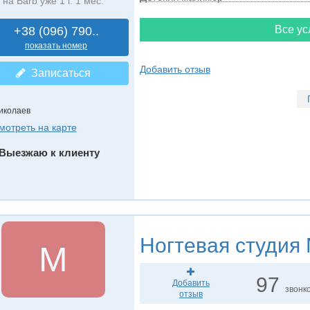
на Barb уже 1 г. 1 мес.
Все ус
+38 (096) 790..
показать номер
Добавить отзыв
Записаться
иколаев
мотреть на карте
Выезжаю к клиенту
Ногтевая студия
M
97
Добавить
звонк
отзыв