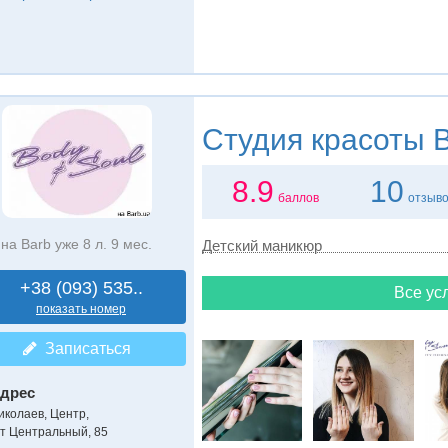
Студия красоты
B
8.9
10
баллов
отзыв
на Barb уже 8 л. 9 мес.
Детский маникюр
+38 (093) 535..
Все усл
показать номер
Записаться
дрес
иколаев, Центр
,
-т Центральный, 85