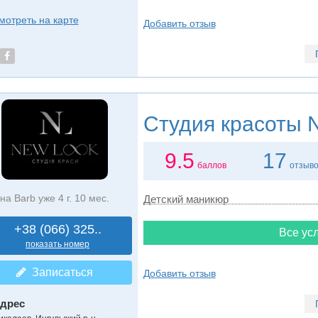
мотреть на карте
Добавить отзыв
Студия красоты
N
9.5
17
баллов
отзыв
на Barb уже 4 г. 10 мес.
Детский маникюр
+38 (066) 325..
Все усл
показать номер
Записаться
Добавить отзыв
дрес