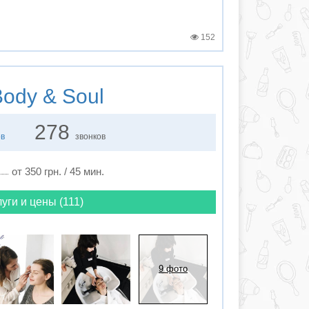
152
ody & Soul
278
ов
звонков
от 350 грн. / 45 мин.
уги и цены (111)
9 фото