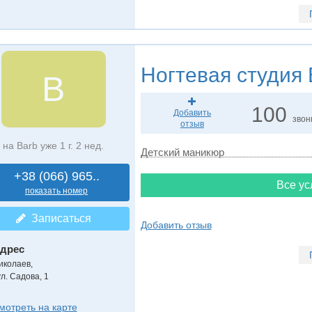
Ногтевая студия
B
100
Добавить
звон
отзыв
на Barb уже 1 г. 2 нед.
Детский маникюр
+38 (066) 965..
Все ус
показать номер
Записаться
Добавить отзыв
дрес
иколаев
,
ул. Садова, 1
мотреть на карте