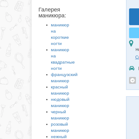
Галерея
маникюра:
маникюр
на
короткие
ногти
маникюр
Н
на
С
квадратные
ногти
французский
маникюр
красный
маникюр
нюдовый
маникюр
черный
маникюр
розовый
маникюр
нежный