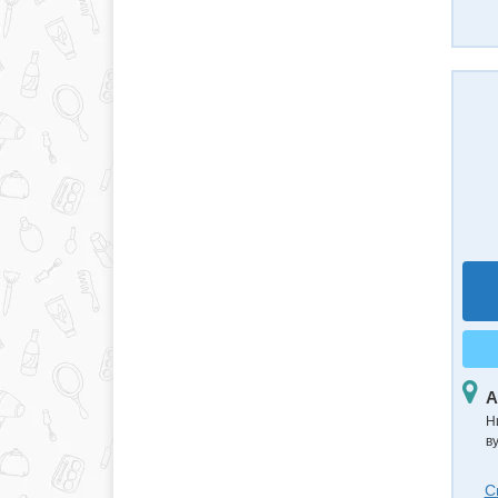
А
Н
в
С