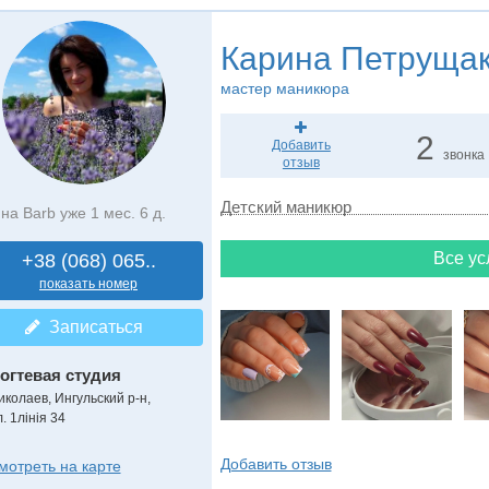
Карина Петруща
мастер маникюра
2
Добавить
звонка
отзыв
Детский маникюр
на Barb уже 1 мес. 6 д.
Все ус
+38 (068) 065..
показать номер
Записаться
огтевая студия
иколаев, Ингульский р-н,
. 1лінія 34
Добавить отзыв
мотреть на карте