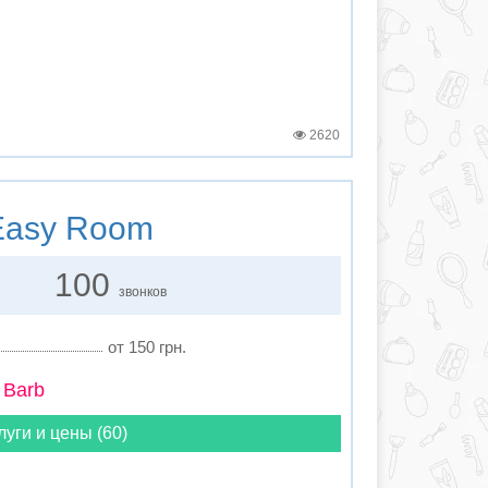
2620
asy Room
100
звонков
от 150 грн.
 Barb
луги и цены (60)