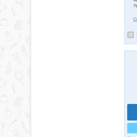
Н
П
С