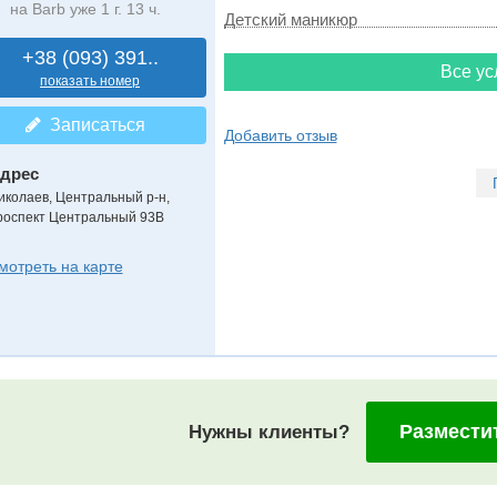
на Barb уже 1 г. 13 ч.
Детский маникюр
+38 (093) 391..
Все ус
показать номер
Записаться
Добавить отзыв
дрес
иколаев, Центральный р-н
,
роспект Центральный 93В
мотреть на карте
Размести
Нужны клиенты?