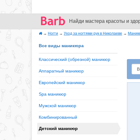
Найди мастера красоты и здо
→
Ногти
→
Уход за ногтями рук в Николаеве
→
Маник
Все виды маникюра
Классический (обрезной) маникюр
Аппаратный маникюр
Европейский маникюр
Spa маникюр
Мужской маникюр
Комбинированный
Детский маникюр