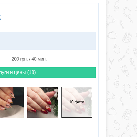
к
200 грн. / 40 мин.
луги и цены (18)
10 фото