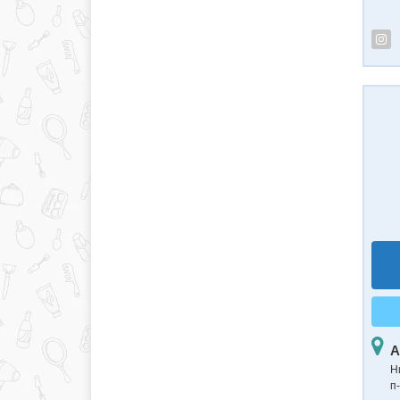
А
Н
п