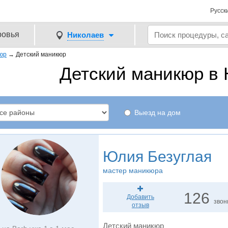
Русск
ровья
Николаев
юр
→
Детский маникюр
Детский маникюр в 
Выезд на дом
Юлия Безуглая
мастер маникюра
126
Добавить
звон
отзыв
Детский маникюр