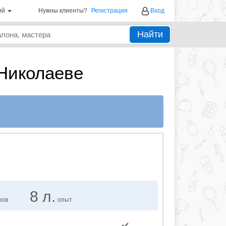
ий
Нужны клиенты?
Регистрация
Вход
Найти
Николаеве
8 л.
ков
опыт
✔️