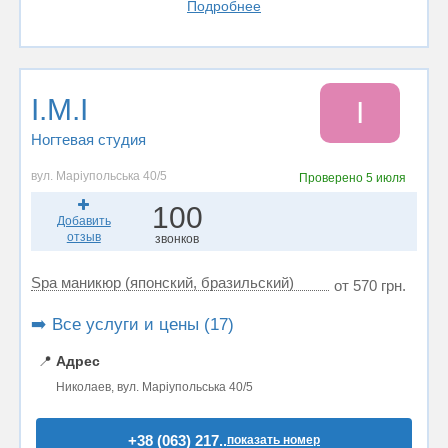
Подробнее
I.M.I
I
Ногтевая студия
вул. Маріупольська 40/5
Проверено
5 июля
100
Добавить
отзыв
звонков
Spa маникюр (японский, бразильский)
от 570 грн.
➡️ Все услуги и цены (17)
📍
Адрес
Николаев, вул. Маріупольська 40/5
+38 (063) 217..
показать номер