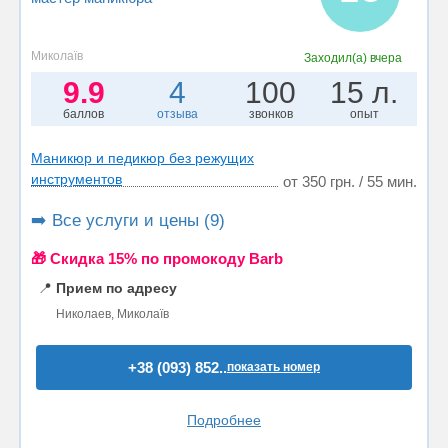
Миколаїв
Заходил(а)
вчера
9.9
4
100
15 л.
баллов
отзыва
звонков
опыт
Маникюр и педикюр без режущих
инструментов
от 350 грн. / 55 мин.
➡️ Все услуги и цены (9)
🎁 Cкидка 15% по промокоду Barb
📍
Прием по адресу
Николаев, Миколаїв
+38 (093) 852..
показать номер
Подробнее