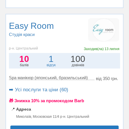
Easy Room
Студія краси
р-н. Центральний
Заходив(ла)
13 липня
10
1
100
балів
відгук
дзвінків
Spa манікюр (японський, бразильський)
від 350 грн.
➡️ Усі послуги та ціни (60)
🎁 Знижка 10% за промокодом Barb
📍
Адреса
Миколаїв, Московская 11/4 р-н. Центральний