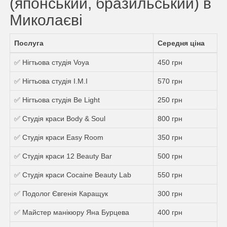
(японський, бразильський) в
Миколаєві
Послуга
Середня ціна
✅ Нігтьова студія Voya
450 грн
✅ Нігтьова студія I.M.I
570 грн
✅ Нігтьова студія Be Light
250 грн
✅ Студія краси Body & Soul
800 грн
✅ Студія краси Easy Room
350 грн
✅ Студія краси 12 Beauty Bar
500 грн
✅ Студія краси Cocaine Beauty Lab
550 грн
✅ Подолог Євгенія Каращук
300 грн
✅ Майстер манікюру Яна Бурцева
400 грн