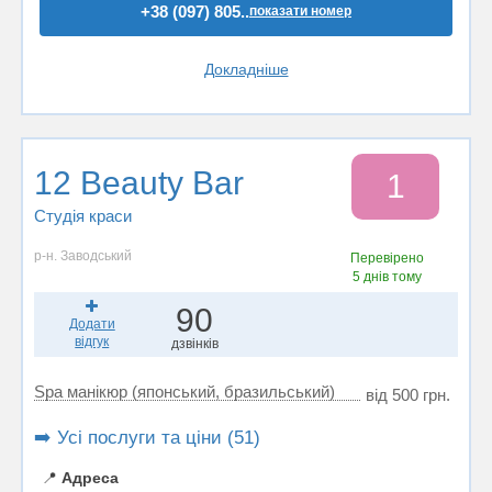
+38 (097) 805..
показати номер
Докладніше
12 Beauty Bar
1
Студія краси
р-н. Заводський
Перевірено
5 днів тому
90
Додати
відгук
дзвінків
Spa манікюр (японський, бразильський)
від 500 грн.
➡️ Усі послуги та ціни (51)
📍
Адреса