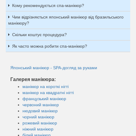
Кому рекомендується спа-манікюр?
Чим відрізняється японський манікюр від бразильського
манікюру?
Скільки коштує процедура?
Як часто можна робити спа-манікюр?
Японський манікюр - SPA-догляд за руками
Галерея манікюра:
манікюр на короткі нігті
манікюр на квадратні нігті
французький манікюр
червоний манікюр
нюдовий манікюр
чорний манікюр
рожевий манікюр
ніжний манікюр
білий манікюр