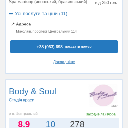
Spa манікюр (японський, бразильський)
від 250 грн.
➡️ Усі послуги та ціни (11)
📍
Адреса
Миколаїв, проспект Центральний 114
+38 (063) 698..
показати номер
Докладніше
Body & Soul
Студія краси
р-н. Центральний
Заходив(ла)
вчора
8.9
10
278