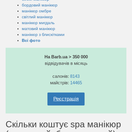
бордовий манікюр
манікюр омбре
світлий манікюр
манікюр мигдаль
матовий манікюр
манікюр з блискітками
Всі фото
На Barb.ua > 350 000
відвідувачів в місяць
салонів:
8143
майстрів:
14465
Реєстрація
Скільки коштує spa манікюр