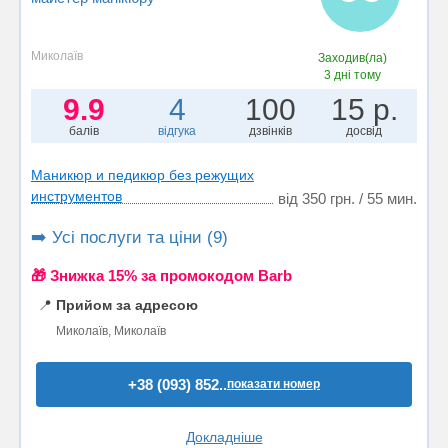
Миколаїв
Заходив(ла)
3 дні тому
9.9
4
100
15 р.
балів
відгука
дзвінків
досвід
Маникюр и педикюр без режущих
инструментов
від 350 грн. / 55 мин.
➡️ Усі послуги та ціни (9)
🎁 Знижка 15% за промокодом Barb
📍
Прийом за адресою
Миколаїв, Миколаїв
+38 (093) 852..
показати номер
Докладніше