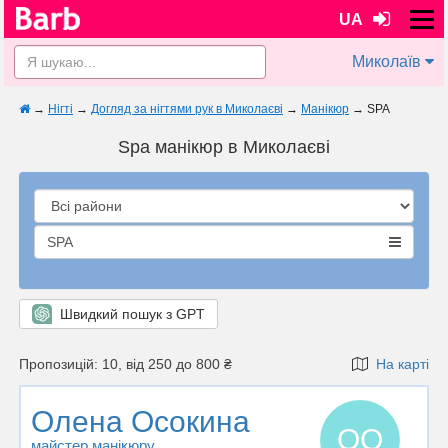
UA
Миколаїв
→
Нігті
→
Догляд за нігтями рук в Миколаєві
→
Манікюр
→
SPA
Spa манікюр в Миколаєві
SPA
Швидкий пошук з GPT
Пропозицій: 10, від 250 до 800 ₴
На карті
Олена Осокина
ОО
майстер манікюру