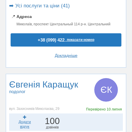
➡️ Усі послуги та ціни (41)
📍
Адреса
Миколаїв, проспект Центральный 114 р-н. Центральний
+38 (099) 422..
показати номер
Докладніше
Євгенія Каращук
ЄК
подолог
вул. Захисників Миколаєва, 29
Перевірено
10 липня
100
Додати
відгук
дзвінків