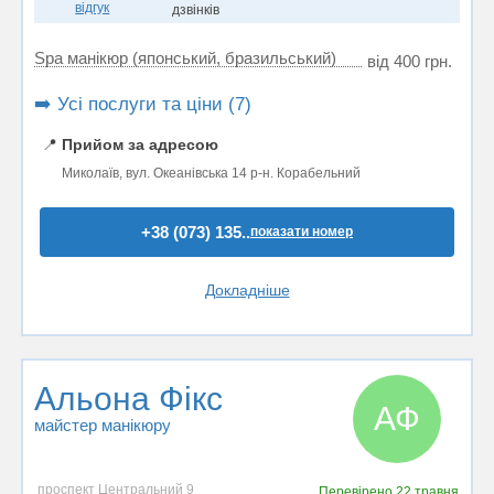
відгук
дзвінків
Spa манікюр (японський, бразильський)
від 400 грн.
➡️ Усі послуги та ціни (7)
📍
Прийом за адресою
Миколаїв, вул. Океанівська 14 р-н. Корабельний
+38 (073) 135..
показати номер
Докладніше
Альона Фікс
АФ
майстер манікюру
проспект Центральний 9
Перевірено
22 травня