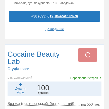
Миколаїв, вул. Лазурна 9/21 р-н. Заводський
+38 (093) 612..
показати номер
Докладніше
Cocaine Beauty
C
Lab
Студія краси
р-н. Центральний
Перевірено
22 травня
100
Додати
відгук
дзвінків
Spa манікюр (японський, бразильський)
від 550 грн.