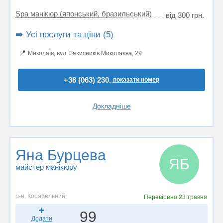
Spa манікюр (японський, бразильський)
від 300 грн.
➡️ Усі послуги та ціни (5)
📍
Миколаїв, вул. Захисників Миколаєва, 29
+38 (063) 230..
показати номер
Докладніше
Яна Бурцева
ЯБ
майстер манікюру
р-н. Корабельний
Перевірено
23 травня
99
Додати