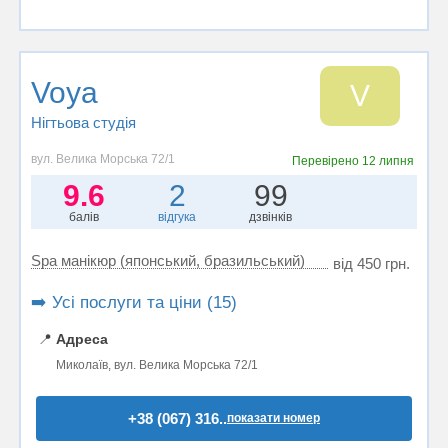
Voya
V
Нігтьова студія
вул. Велика Морська 72/1
Перевірено
12 липня
9.6
2
99
балів
відгука
дзвінків
Spa манікюр (японський, бразильський)
від 450 грн.
➡️ Усі послуги та ціни (15)
📍
Адреса
Миколаїв, вул. Велика Морська 72/1
+38 (067) 316..
показати номер