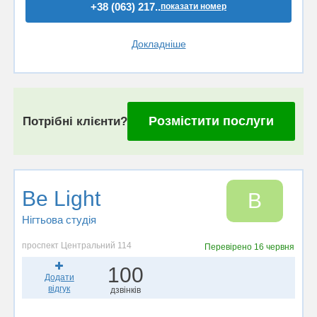
+38 (063) 217..
показати номер
Докладніше
Розмістити послуги
Потрібні клієнти?
Be Light
B
Нігтьова студія
проспект Центральний 114
Перевірено
16 червня
100
Додати
відгук
дзвінків