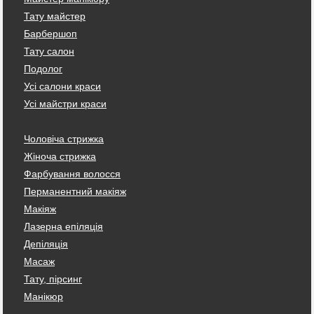
Тату майстер
Барбершоп
Тату салон
Подолог
Усі салони краси
Усі майстри краси
Чоловіча стрижка
Жіноча стрижка
Фарбування волосся
Перманентний макіяж
Макіяж
Лазерна епіляція
Депіляція
Масаж
Тату, пірсинг
Манікюр