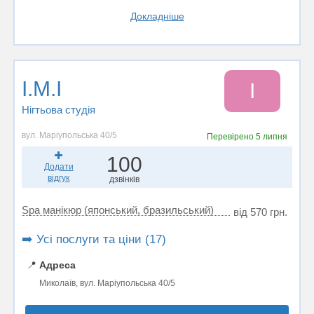
Докладніше
I.M.I
I
Нігтьова студія
вул. Маріупольська 40/5
Перевірено
5 липня
100
Додати
відгук
дзвінків
Spa манікюр (японський, бразильський)
від 570 грн.
➡️ Усі послуги та ціни (17)
📍
Адреса
Миколаїв, вул. Маріупольська 40/5