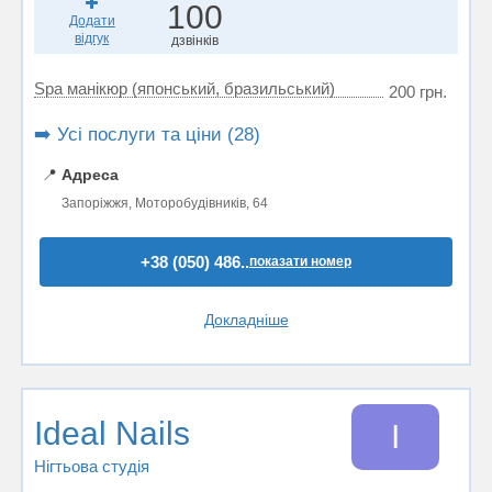
100
Додати
відгук
дзвінків
Spa манікюр (японський, бразильський)
200 грн.
➡️ Усі послуги та ціни (28)
📍
Адреса
Запоріжжя, Моторобудівників, 64
+38 (050) 486..
показати номер
Докладніше
Ideal Nails
I
Нігтьова студія