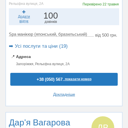
Рельєфна вулиця, 2А
Перевірено
22 травня
100
Додати
відгук
дзвінків
Spa манікюр (японський, бразильський)
від 500 грн.
➡️ Усі послуги та ціни (19)
📍
Адреса
Запоріжжя, Рельєфна вулиця, 2А
+38 (050) 567..
показати номер
Докладніше
Дар'я Вагарова
ДВ