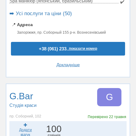
Spa манікюр (японський, бразильський)
✔️
➡️ Усі послуги та ціни (50)
📍
Адреса
Запоріжжя, пр. Соборный 155 р-н. Вознесенівський
+38 (061) 233..
показати номер
Докладніше
G.Bar
G
Студія краси
пр. Соборний, 102
Перевірено
22 травня
100
Додати
відгук
дзвінків