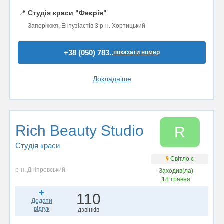
📍
Студія краси "Феєрія"
Запоріжжя, Ентузіастів 3 р-н. Хортицький
+38 (050) 783..
показати номер
Докладніше
Rich Beauty Studio
R
Студія краси
Світло є
р-н. Дніпровський
Заходив(ла)
18 травня
110
Додати
відгук
дзвінків