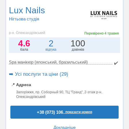
Lux Nails
Нігтьова студія
р-н. Олександрівський
Перевірено
4 травня
4.6
2
100
бала
відгука
дзвінків
Spa манікюр (японський, бразильський)
✔️
➡️ Усі послуги та ціни (29)
📍
Адреса
Запоріжжя, пр. Соборный 90, ТЦ "Гранд", 2-этаж р-н.
Олександрівський
+38 (073) 106..
показати номер
Докладніше