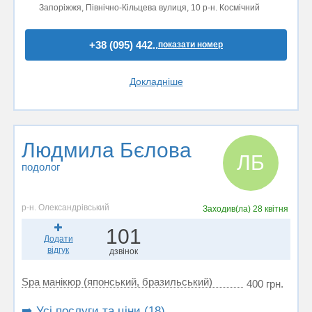
Запоріжжя, Північно-Кільцева вулиця, 10 р-н. Космічний
+38 (095) 442..
показати номер
Докладніше
Людмила Бєлова
ЛБ
подолог
р-н. Олександрівський
Заходив(ла)
28 квітня
101
Додати
відгук
дзвінок
Spa манікюр (японський, бразильський)
400 грн.
➡️ Усі послуги та ціни (18)