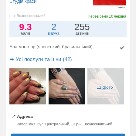
Студія краси
р-н. Вознесенівський
Перевірено
10 червня
9.3
2
255
балів
відгука
дзвінків
Spa манікюр (японський, бразильський)
✔️
➡️ Усі послуги та ціни (42)
11 фото
📍
Адреса
Запоріжжя, бул. Центральный, 13 р-н. Вознесенівський