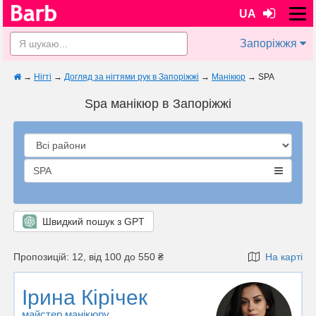
UA
Запоріжжя
→
Нігті
→
Догляд за нігтями рук в Запоріжжі
→
Манікюр
→
SPA
Spa манікюр в Запоріжжі
SPA
Швидкий пошук з GPT
Пропозицій: 12, від 100 до 550 ₴
На карті
Ірина Кірічек
майстер манікюру