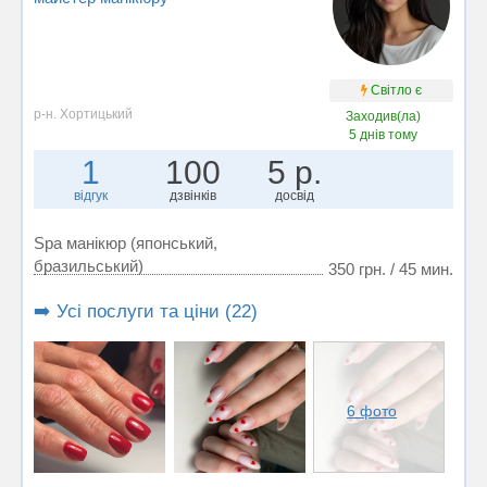
Світло є
р-н. Хортицький
Заходив(ла)
5 днів тому
1
100
5 р.
відгук
дзвінків
досвід
Spa манікюр (японський,
бразильський)
350 грн. / 45 мин.
➡️ Усі послуги та ціни (22)
6 фото