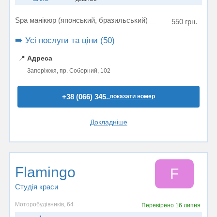
Spa манікюр (японський, бразильський)
550 грн.
➡️ Усі послуги та ціни (50)
📍
Адреса
Запоріжжя, пр. Соборний, 102
+38 (066) 345..
показати номер
Докладніше
Flamingo
F
Студія краси
Моторобудівників, 64
Перевірено
16 липня