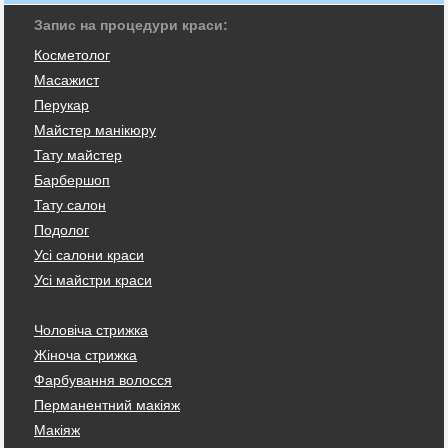
Запис на процедури краси:
Косметолог
Масажист
Перукар
Майстер манікюру
Тату майстер
Барбершоп
Тату салон
Подолог
Усі салони краси
Усі майстри краси
Чоловіча стрижка
Жіноча стрижка
Фарбування волосся
Перманентний макіяж
Макіяж