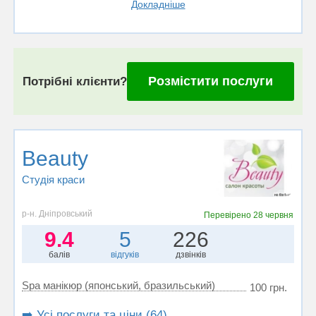
Докладніше
Розмістити послуги
Потрібні клієнти?
Beauty
Студія краси
р-н. Дніпровський
Перевірено
28 червня
9.4
5
226
балів
відгуків
дзвінків
Spa манікюр (японський, бразильський)
100 грн.
➡️ Усі послуги та ціни (64)