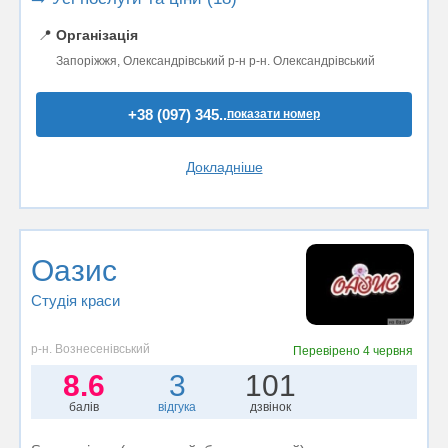
📍
Організація
Запоріжжя, Олександрівський р-н р-н. Олександрівський
+38 (097) 345..
показати номер
Докладніше
Оазис
Студія краси
р-н. Вознесенівський
Перевірено
4 червня
8.6
3
101
балів
відгука
дзвінок