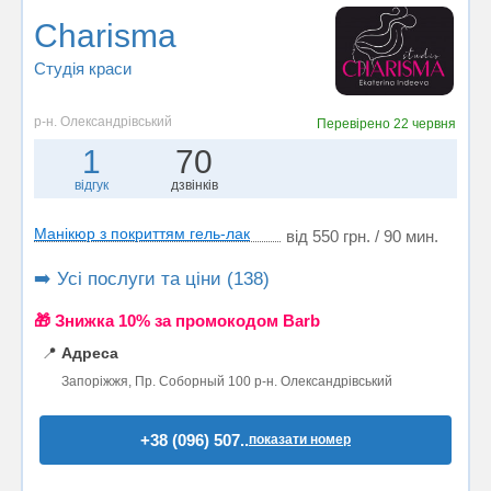
Charisma
Студія краси
р-н. Олександрівський
Перевірено
22 червня
1
70
відгук
дзвінків
Манікюр з покриттям гель-лак
від 550 грн. / 90 мин.
➡️ Усі послуги та ціни (138)
🎁 Знижка 10% за промокодом Barb
📍
Адреса
Запоріжжя, Пр. Соборный 100 р-н. Олександрівський
+38 (096) 507..
показати номер