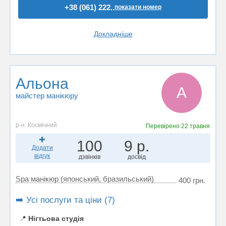
+38 (061) 222..
показати номер
Докладніше
Альона
А
майстер манікюру
р-н. Космічний
Перевірено
22 травня
100
9 р.
Додати
відгук
дзвінків
досвід
Spa манікюр (японський, бразильський)
400 грн.
➡️ Усі послуги та ціни (7)
📍
Нігтьова студія