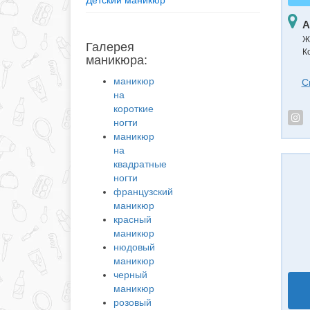
Детский маникюр
А
Ж
Галерея
К
маникюра:
маникюр
С
на
короткие
ногти
маникюр
на
квадратные
ногти
французский
маникюр
красный
маникюр
нюдовый
маникюр
черный
маникюр
розовый