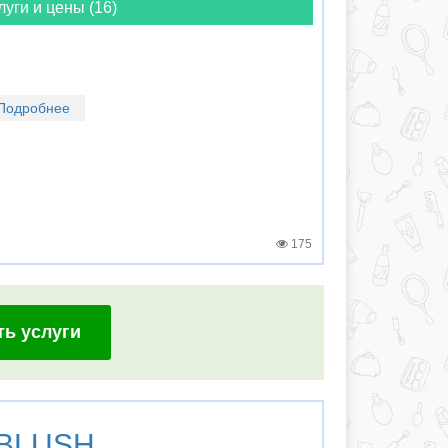
луги и цены (16)
Подробнее
175
ть услуги
BLUSH