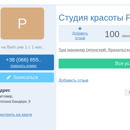
Студия красоты
P
P
100
Добавить
звон
отзыв
на Barb уже 1 г. 1 мес.
Spa маникюр (японский, бразильск
+38 (068) 855..
Все ус
показать номер
Записаться
Добавить отзыв
дрес
итомир
,
тепана Бандери, 9
мотреть на карте