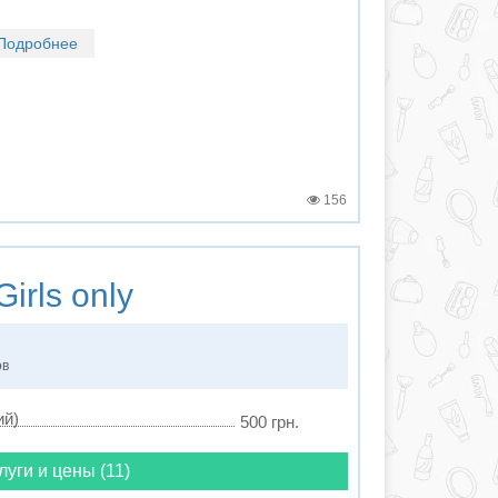
Подробнее
156
irls only
ов
ий)
500 грн.
луги и цены (11)