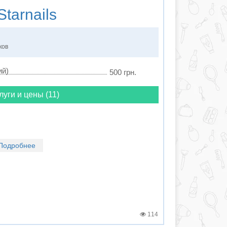
tarnails
ков
ий)
500 грн.
луги и цены (11)
Подробнее
114