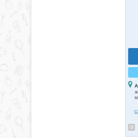
А
Ж
М
С