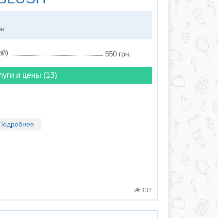
ов
ий)
550 грн.
луги и цены (13)
Подробнее
132