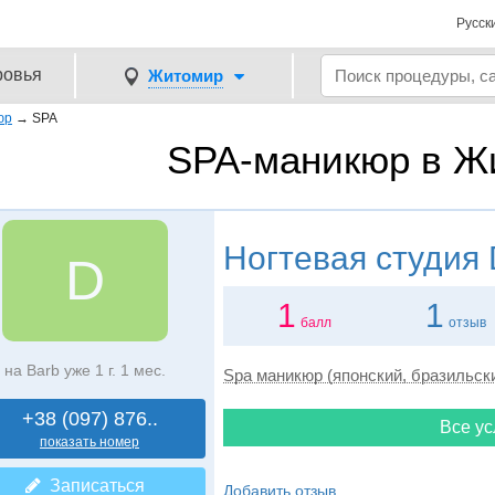
Русск
ровья
Житомир
юр
→
SPA
SPA-маникюр в Ж
Ногтевая студия
D
1
1
балл
отзыв
на Barb уже 1 г. 1 мес.
Spa маникюр (японский, бразильск
+38 (097) 876..
Все ус
показать номер
Записаться
Добавить отзыв