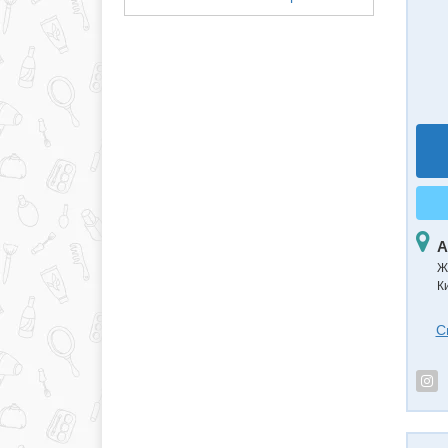
А
Ж
Ки
С