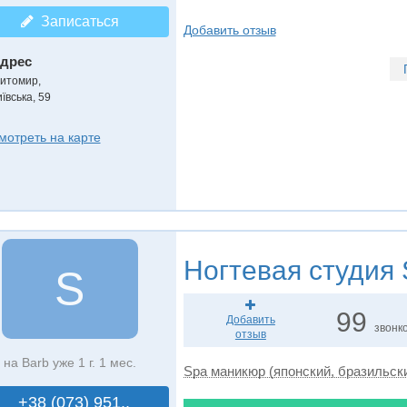
Записаться
Добавить отзыв
дрес
итомир
,
ївська, 59
мотреть на карте
Ногтевая студия
S
99
Добавить
звонк
отзыв
на Barb уже 1 г. 1 мес.
Spa маникюр (японский, бразильск
+38 (073) 951..