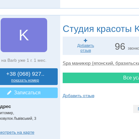
Студия красоты
K
K
96
Добавить
звонк
отзыв
на Barb уже 1 г. 1 мес.
Spa маникюр (японский, бразильск
+38 (068) 927..
Все ус
показать номер
Записаться
Добавить отзыв
дрес
итомир
,
ровулок Львівський, 3
мотреть на карте