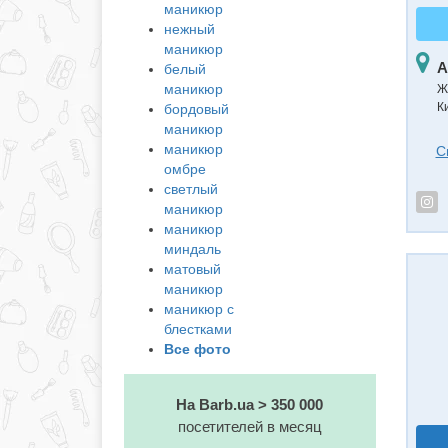
маникюр
нежный
маникюр
А
белый
маникюр
Ж
Ки
бордовый
маникюр
маникюр
С
омбре
светлый
маникюр
маникюр
миндаль
матовый
маникюр
маникюр с
блестками
Все фото
На Barb.ua > 350 000
посетителей в месяц