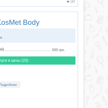
197
osMet Body
ов
ий)
500 грн.
луги и цены (20)
Подробнее