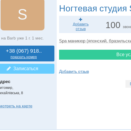
Ногтевая студия
S
S
100
Добавить
звон
отзыв
на Barb уже 1 г. 1 мес.
Spa маникюр (японский, бразильск
+38 (067) 918..
Все ус
показать номер
Записаться
Добавить отзыв
дрес
итомир
,
ихайлівська, 8
мотреть на карте