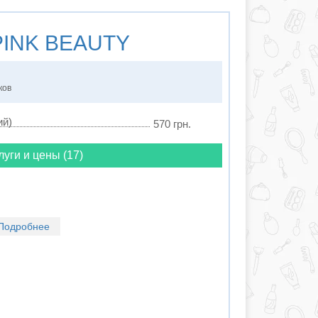
INK BEAUTY
ков
ий)
570 грн.
луги и цены (17)
Подробнее