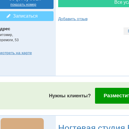
Все ус
показать номер
Записаться
Добавить отзыв
дрес
итомир
,
еремоги, 53
мотреть на карте
Размести
Нужны клиенты?
Ногтевая студия