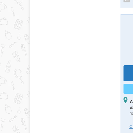
А
Ж
п
С