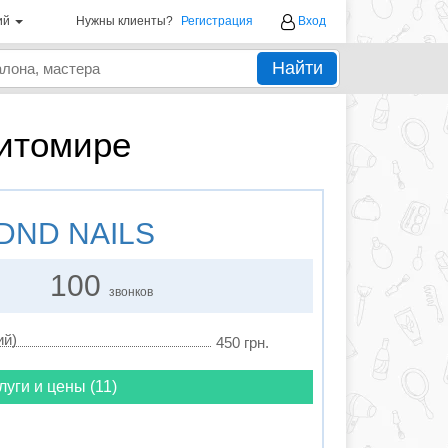
ий
Нужны клиенты?
Регистрация
Вход
Найти
итомире
DND NAILS
100
звонков
ий)
450 грн.
луги и цены (11)