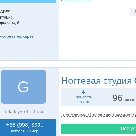
дрес
итомир
,
ороленка, 6
мотреть на карте
Ногтевая студия
G
G
96
Добавить
звонк
отзыв
на Barb уже 1 г. 1 мес.
Spa маникюр (японский, бразильск
+38 (098) 339..
Все ус
показать номер