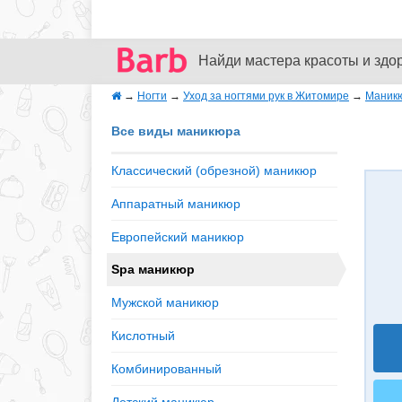
Найди мастера красоты и здо
→
Ногти
→
Уход за ногтями рук в Житомире
→
Маник
Все виды маникюра
Классический (обрезной) маникюр
Аппаратный маникюр
Европейский маникюр
Spa маникюр
Мужской маникюр
Кислотный
Комбинированный