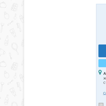
А
Ж
С
С