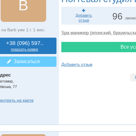
B
96
Добавить
звонк
отзыв
на Barb уже 1 г. 1 мес.
Spa маникюр (японский, бразильск
+38 (096) 597..
Все ус
показать номер
Записаться
Добавить отзыв
дрес
итомир
,
ївська, 77
мотреть на карте