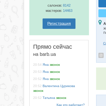
салонов:
8142
мастеров:
14463
Регистрация
А
Ж
П
С
Прямо сейчас
на barb.ua
20:54
Яна
звонок
20:53
Яна
звонок
20:52
Яна
звонок
20:52
Валентина Цурикова
звонок
20:52
Татьяна
звонок