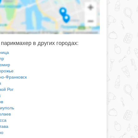
 парикмахер в других городах:
ница
пр
омир
орожье
но-Франковск
в
вой Рог
к
ов
иуполь
олаев
сса
тава
но