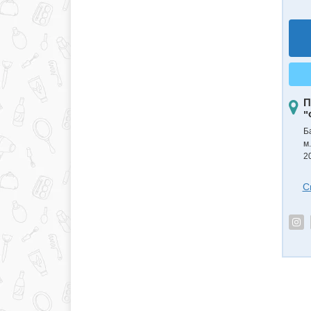
П
"
Б
м.
2
С