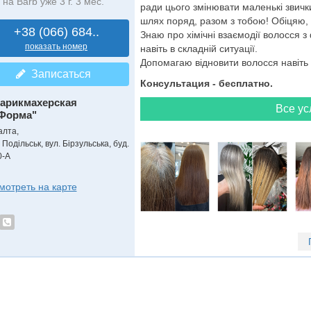
на Barb уже 3 г. 3 мес.
ради цього змінювати маленькі звички
шлях поряд, разом з тобою! Обіцяю, 
+38 (066) 684..
Знаю про хімічні взаємодії волосся 
показать номер
навіть в складній ситуації.
Допомагаю відновити волосся навіть 
Записаться
Консультация - бесплатно.
арикмахерская
Все ус
Форма"
алта,
 Подільськ, вул. Бірзульська, буд.
0-А
мотреть на карте