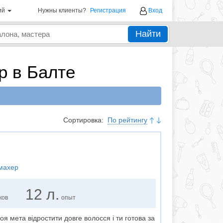
ий
Нужны клиенты?
Регистрация
Вход
Найти
р в Балте
Сортировка:
По рейтингу
кмахер
12 л.
ков
опыт
оя мета відростити довге волосся і ти готова за