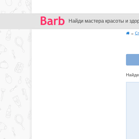
Найди мастера красоты и здо
→
С
Найде