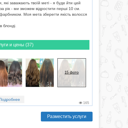
, які заважають твоїй меті - я буде йти цей
за рік - ми зможем відростити перші 10 см.
з фарбником. Моя мета зберегти якість волосся
в блонді.
луги и цены (37)
15 фото
Подробнее
165
Разместить услуги