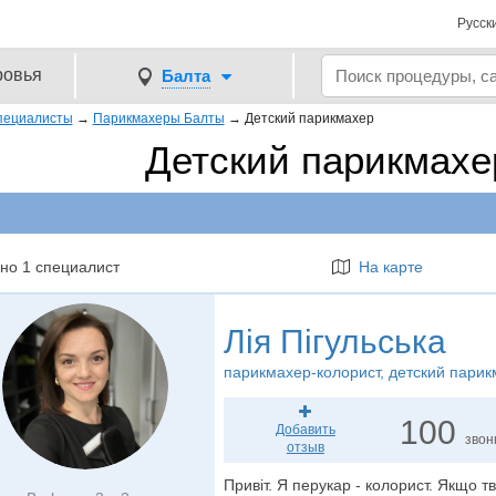
Русск
ровья
Балта
пециалисты
→
Парикмахеры Балты
→
Детский парикмахер
Детский парикмахе
но 1 специалист
На карте
Лія Пігульська
парикмахер-колорист
, детский пари
100
Добавить
звон
отзыв
Привіт. Я перукар - колорист. Якщо тв