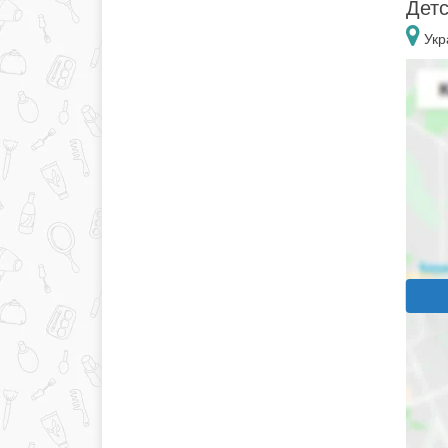
Детс
Укр