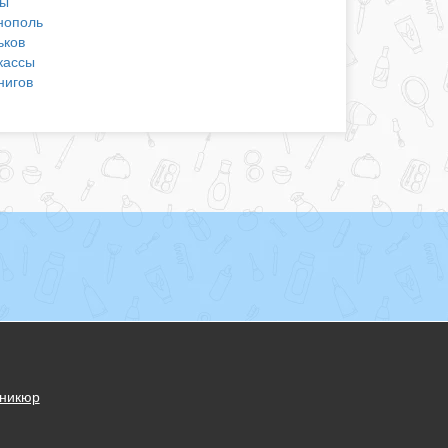
ы
нополь
ьков
кассы
нигов
никюр