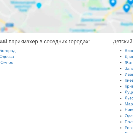
кий парикмахер в соседних городах:
Детский
Болград
Вин
Одесса
Дне
Южное
Жит
Зап
Ива
Кие
Кри
Луц
Льв
Мар
Ник
Оде
Пол
Ров