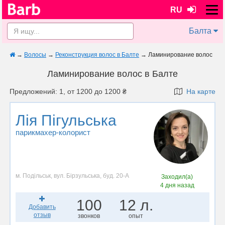
RU
Балта
→
Волосы
→
Реконструкция волос в Балте
→
Ламинирование волос
Ламинирование волос в Балте
Предложений: 1, от 1200 до 1200 ₴
На карте
Лія Пігульська
парикмахер-колорист
м. Подільськ, вул. Бірзульська, буд. 20-А
Заходил(а)
4 дня назад
100
12 л.
Добавить
отзыв
звонков
опыт