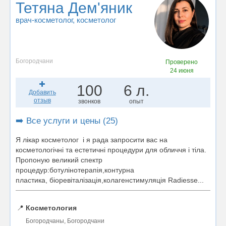
Тетяна Дем'яник
врач-косметолог
, косметолог
Богородчани
Проверено
24 июня
100
6 л.
Добавить
отзыв
звонков
опыт
➡️ Все услуги и цены (25)
Я лікар косметолог і я рада запросити вас на
косметологічні та естетичні процедури для обличчя і тіла.
Пропоную великий спектр
процедур:ботулінотерапія,контурна
пластика, біоревіталізація,колагенстимуляція Radiesse...
📍
Косметология
Богородчаны, Богородчани