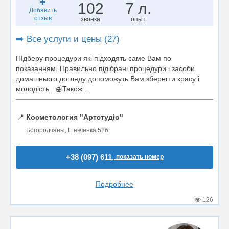
102
7 л.
Добавить
отзыв
звонка
опыт
➡️ Все услуги и цены (27)
ПІдберу процедури які підходять саме Вам по
показанням. Правильно підібрані процедури і засоби
домашнього догляду допоможуть Вам зберегти красу і
молодість. 🍯Також...
📍
Косметология "Артстудіо"
Богородчаны, Шевченка 52б
+38 (097) 611..
показать номер
Подробнее
126