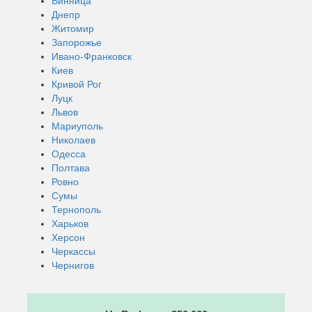
Винница
Днепр
Житомир
Запорожье
Ивано-Франковск
Киев
Кривой Рог
Луцк
Львов
Мариуполь
Николаев
Одесса
Полтава
Ровно
Сумы
Тернополь
Харьков
Херсон
Черкассы
Чернигов