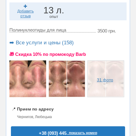
13 л.
Добавить
отзыв
опыт
Полинуклеотиды для лица
3500 грн.
➡️ Все услуги и цены (158)
🎁 Cкидка 10% по промокоду Barb
31 фото
📍
Прием по адресу
Чернигов, Любецька
+38 (093) 445..
показать номер