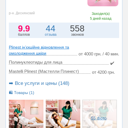
р-н. Деснянский
Заходил(а)
5 дней назад
9.9
44
558
баллов
отзыва
звонков
Plinest інʼєкційне відновлення та
омолодження шкіри
от 4000 грн. / 40 мин.
Полинуклеотиды для лица
✔️
Mastelli Plinest (Мастелли Плинест)
от 4200 грн.
➡️ Все услуги и цены (148)
🛍️ Товары (1)
55 фото