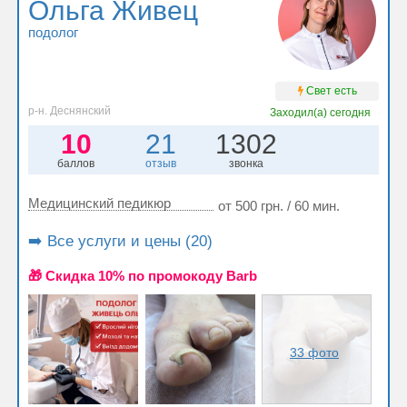
Ольга Живец
подолог
Свет есть
р-н. Деснянский
Заходил(а)
сегодня
10
21
1302
баллов
отзыв
звонка
Медицинский педикюр
от 500 грн. / 60 мин.
➡️ Все услуги и цены (20)
🎁 Cкидка 10% по промокоду Barb
33 фото