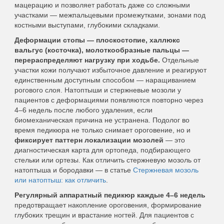
мацерацию и позволяет работать даже со сложными
участками — межпальцевыми промежутками, зонами под
костными выступами, глубокими складками.
Деформации стопы — плоскостопие, халлюкс
вальгус (косточка), молоткообразные пальцы —
перераспределяют нагрузку при ходьбе.
Отдельные
участки кожи получают избыточное давление и реагируют
единственным доступным способом — наращиванием
рогового слоя. Натоптыши и стержневые мозоли у
пациентов с деформациями появляются повторно через
4–6 недель после любого удаления, если
биомеханическая причина не устранена. Подолог во
время педикюра не только снимает ороговение, но и
фиксирует паттерн локализации мозолей
— это
диагностическая карта для ортопеда, подбирающего
стельки или ортезы. Как отличить стержневую мозоль от
натоптыша и бородавки — в статье
Стержневая мозоль
или натоптыш: как отличить
.
Регулярный аппаратный педикюр каждые 4–6 недель
предотвращает накопление ороговения, формирование
глубоких трещин и врастание ногтей. Для пациентов с