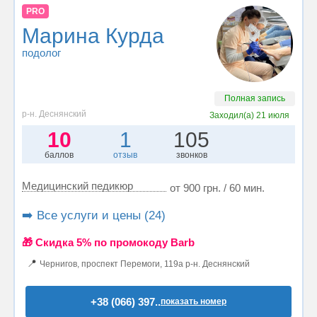
PRO
Марина Курда
подолог
Полная запись
р-н. Деснянский
Заходил(а)
21 июля
10
1
105
баллов
отзыв
звонков
Медицинский педикюр
от 900 грн. / 60 мин.
➡️ Все услуги и цены (24)
🎁 Cкидка 5% по промокоду Barb
📍
Чернигов, проспект Перемоги, 119а р-н. Деснянский
+38 (066) 397..
показать номер