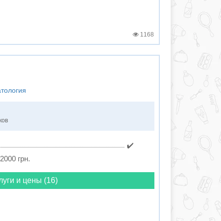
1168
атология
ков
✔️
 2000 грн.
луги и цены (16)