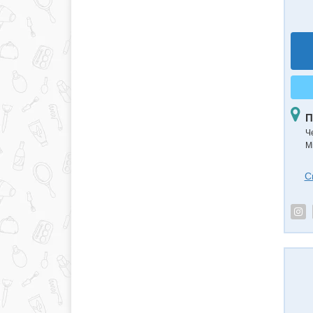
П
Ч
Mi
С