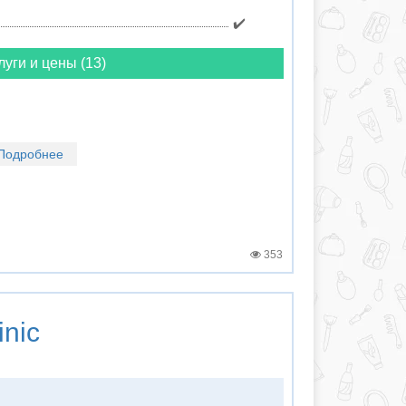
✔️
луги и цены (13)
Подробнее
353
inic