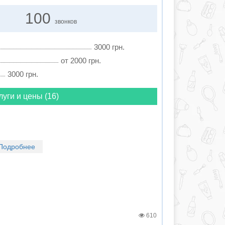
100
звонков
3000 грн.
от 2000 грн.
3000 грн.
луги и цены (16)
Подробнее
610