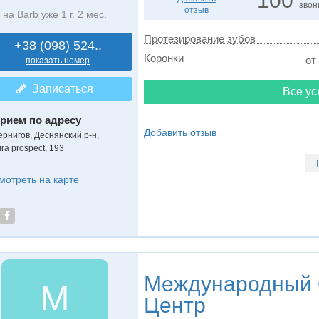
100
звон
отзыв
на Barb уже 1 г. 2 мес.
Протезирование зубов
+38 (098) 524..
Коронки
от
показать номер
Записаться
Все ус
рием по адресу
Добавить отзыв
ернигов, Деснянский р-н,
ra prospect, 193
мотреть на карте
Международный 
М
Центр