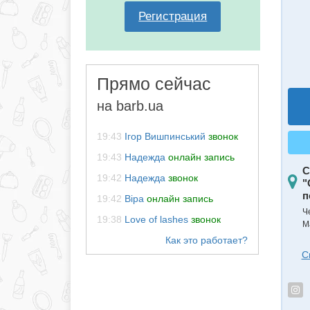
Регистрация
Прямо сейчас
на barb.ua
19:43
Ігор Вишпинський
звонок
19:43
Надежда
онлайн запись
С
19:42
Надежда
звонок
"
п
19:42
Віра
онлайн запись
Ч
19:38
Love of lashes
звонок
М
С