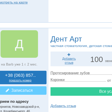
мотреть на карте
Дент Арт
Д
частная стоматология, детская стом
100
Добавить
звон
отзыв
на Barb уже 1 г. 2 мес.
Протезирование зубов
+38 (063) 857..
Коронки
от
показать номер
Записаться
Все ус
рием по адресу
Добавить отзыв
ернигов, Новозаводской р-н,
ул. Коцюбинського, 46