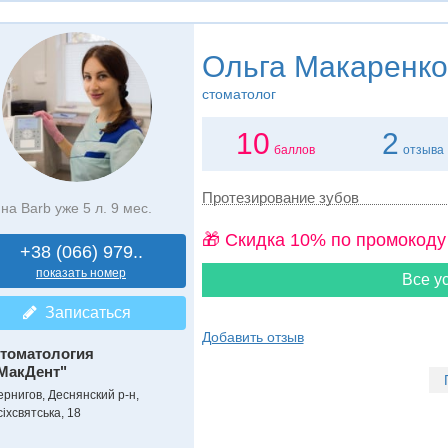
Ольга Макаренко
стоматолог
10
2
баллов
отзыва
Протезирование зубов
на Barb уже 5 л. 9 мес.
🎁 Cкидка 10% по промокоду
+38 (066) 979..
показать номер
Все ус
Записаться
Добавить отзыв
томатология
МакДент"
ернигов, Деснянский р-н,
іхсвятська, 18