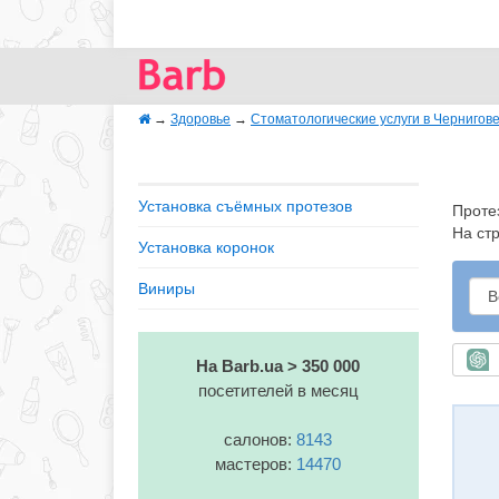
→
Здоровье
→
Стоматологические услуги в Чернигов
Установка съёмных протезов
Проте
На ст
Установка коронок
Виниры
Б
На Barb.ua > 350 000
посетителей в месяц
салонов:
8143
мастеров:
14470