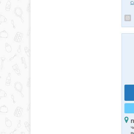
С
П
Ч
в