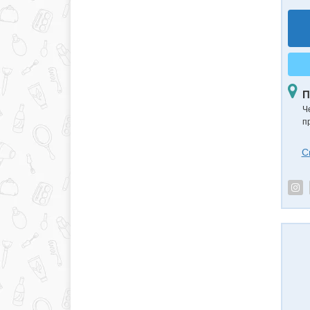
П
Ч
п
С