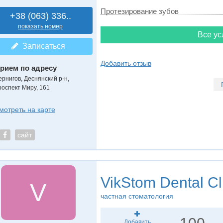
Протезирование зубов
+38 (063) 336..
показать номер
Все ус
Записаться
Добавить отзыв
рием по адресу
ернигов, Деснянский р-н,
роспект Миру, 161
мотреть на карте
сайт
VikStom Dental Cl
V
частная стоматология
Добавить