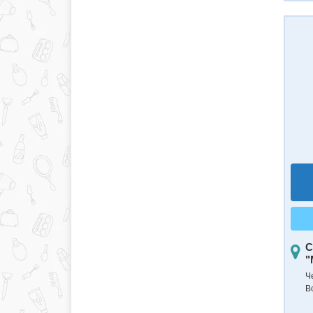
С
"
Ч
Вс