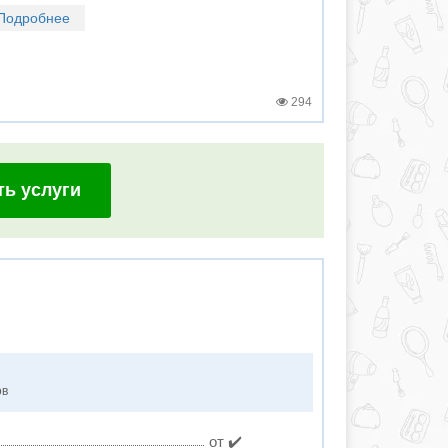
Подробнее
294
ть услуги
ов
от ✔️