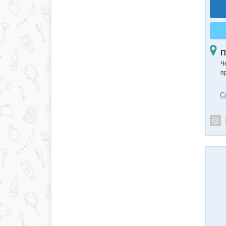
П
Ч
п
С