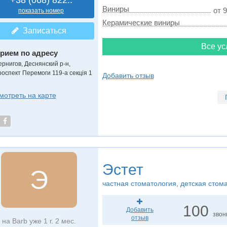
+38 (068) 822..
Виниры
от 9
показать номер
Керамические виниры
Записаться
Все ус
рием по адресу
ернигов, Деснянский р-н,
роспект Перемоги 119-а секція 1
Добавить отзыв
мотреть на карте
Эстет
Э
частная стоматология, детская стом
100
Добавить
звон
отзыв
на Barb уже 1 г. 2 мес.