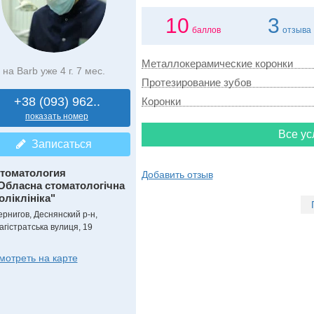
10
3
баллов
отзыва
Металлокерамические коронки
на Barb уже 4 г. 7 мес.
Протезирование зубов
+38 (093) 962..
Коронки
показать номер
Все ус
Записаться
томатология
Добавить отзыв
Обласна стоматологічна
оліклініка"
ернигов, Деснянский р-н,
агістратська вулиця, 19
мотреть на карте