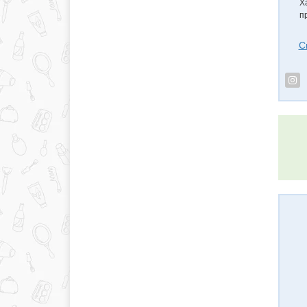
Х
п
С