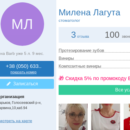
Милена Лагута
МЛ
стоматолог
3
100
отзыва
звон
Протезирование зубов
на Barb уже 5 л. 9 мес.
Виниры
+38 (050) 633..
Композитные виниры
показать номер
🎁 Cкидка 5% по промокоду 
Записаться
Все ус
рганизация
арьков, Голосеевский р-н,
арвина,10,каб.94
мотреть на карте