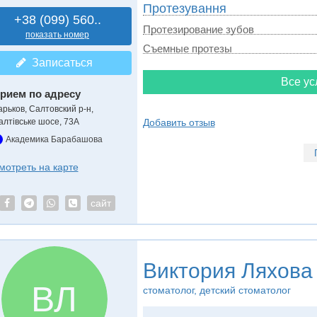
Протезування
+38 (099) 560..
Протезирование зубов
показать номер
Съемные протезы
Записаться
Все ус
рием по адресу
арьков, Салтовский р-н,
алтівське шосе, 73А
Добавить отзыв
Академика Барабашова
мотреть на карте
сайт
Виктория Ляхова
ВЛ
стоматолог, детский стоматолог