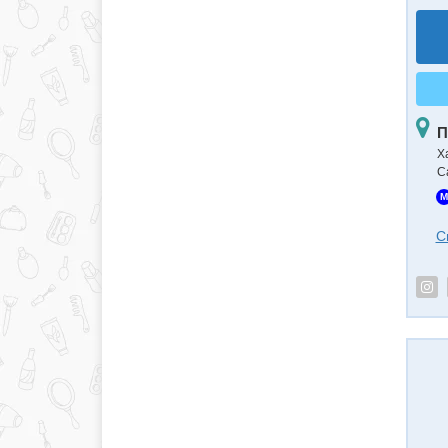
П
Х
С
M
С