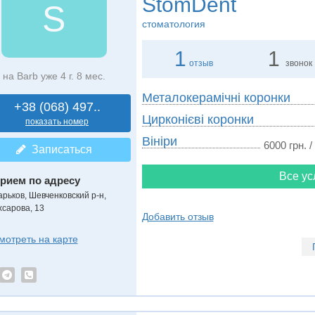
StomDent
S
стоматология
1
1
отзыв
звонок
на Barb уже 4 г. 8 мес.
Металокерамічні коронки
+38 (068) 497..
Цирконієві коронки
показать номер
Вініри
6000 грн. /
Записаться
Все ус
рием по адресу
арьков, Шевченковский р-н,
хсарова, 13
Добавить отзыв
мотреть на карте