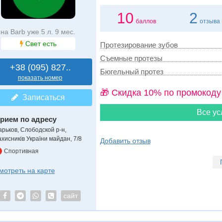
10
2
баллов
отзыва
на Barb уже 5 л. 9 мес.
Свет есть
Протезирование зубов
Съемные протезы
+38 (095) 827..
Бюгельный протез
показать номер
🎁 Cкидка 10% по промокоду
Записаться
Все ус
рием по адресу
арьков, Слободской р-н,
ахисників України майдан, 7/8
Добавить отзыв
Спортивная
мотреть на карте
сайт