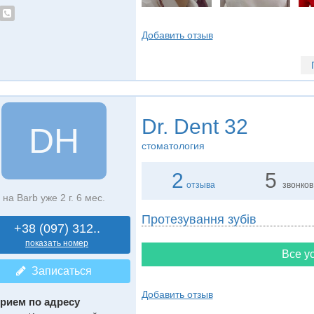
Добавить отзыв
Dr. Dent 32
DН
стоматология
2
5
отзыва
звонков
на Barb уже 2 г. 6 мес.
Протезування зубів
+38 (097) 312..
показать номер
Все ус
Записаться
Добавить отзыв
рием по адресу