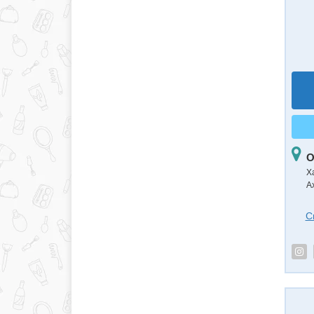
О
Х
А
С