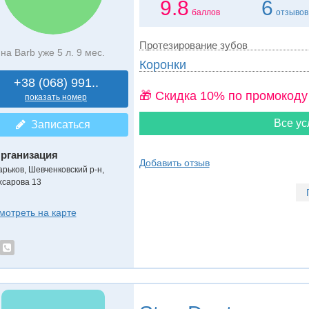
9.8
6
баллов
отзывов
Протезирование зубов
на Barb уже 5 л. 9 мес.
Коронки
+38 (068) 991..
🎁 Cкидка 10% по промокоду
показать номер
Все ус
Записаться
рганизация
Добавить отзыв
арьков, Шевченковский р-н,
хсарова 13
мотреть на карте