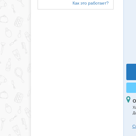
О
Х
Д
С