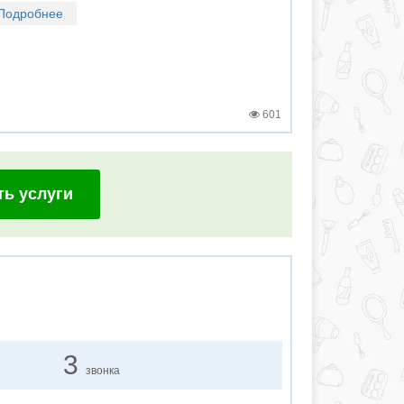
Подробнее
601
ть услуги
3
звонка