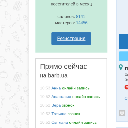
посетителей в месяц
салонов:
8141
мастеров:
14456
Регистрация
Прямо сейчас
П
на barb.ua
Х
З
M
10:53
Анна
онлайн запись
10:52
Анастасия
онлайн запись
С
10:52
Вера
звонок
10:52
Татьяна
звонок
10:52
Світлана
онлайн запись