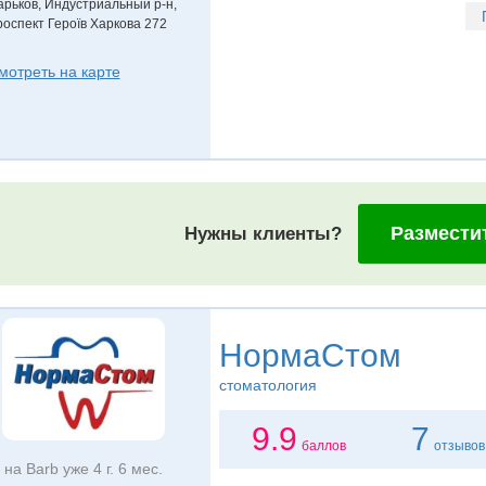
арьков, Индустриальный р-н,
роспект Героїв Харкова 272
мотреть на карте
Размести
Нужны клиенты?
НормаСтом
стоматология
9.9
7
баллов
отзывов
на Barb уже 4 г. 6 мес.