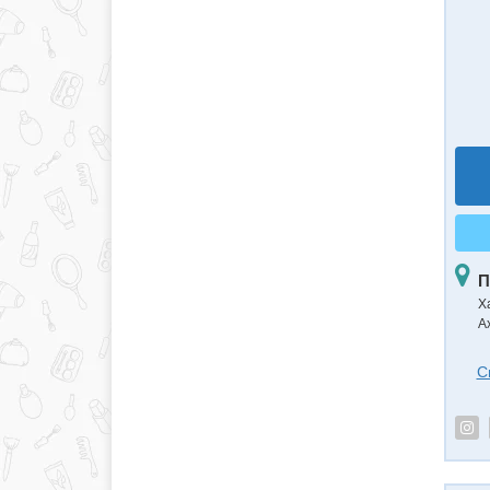
П
Х
А
С