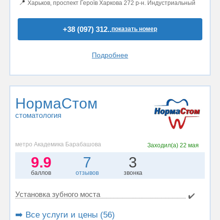
📍
Харьков, проспект Героїв Харкова 272 р-н. Индустриальный
+38 (097) 312..
показать номер
Подробнее
НормаСтом
стоматология
метро Академика Барабашова
Заходил(а)
22 мая
9.9
7
3
баллов
отзывов
звонка
Установка зубного моста
✔️
➡️ Все услуги и цены (56)