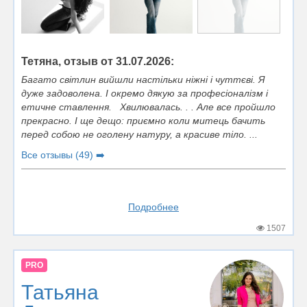
Тетяна, отзыв от 31.07.2026:
Багато світлин вийшли настільки ніжні і чуттєві. Я
дуже задоволена. І окремо дякую за професіоналізм і
етичне ставлення. Хвилювалась. . . Але все пройшло
прекрасно. І ще дещо: приємно коли митець бачить
перед собою не оголену натуру, а красиве тіло. ...
Все отзывы (49) ➡️
Подробнее
1507
PRO
Татьяна