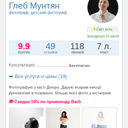
Глеб Мунтян
фотограф
, детский фотограф
Свет есть
Заходил(а)
20 июля
9.9
49
118
7 л.
баллов
отзывов
звонков
опыт
Консультация
бесплатно
➡️ Все услуги и цены (19)
Фотографую у місті Дніпро. Дарую яскраві емоції.
Допомогаю в позуванні. більше моїх фото у інстаграмі
🎁 Cкидка 10% по промокоду Barb
46 фото