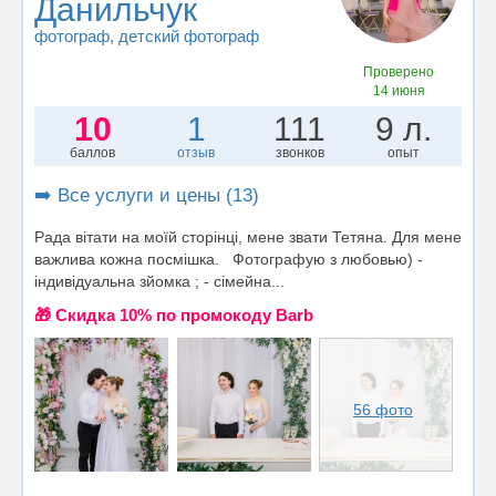
Данильчук
фотограф
, детский фотограф
Проверено
14 июня
10
1
111
9 л.
баллов
отзыв
звонков
опыт
➡️ Все услуги и цены (13)
Рада вітати на моїй сторінці, мене звати Тетяна. Для мене
важлива кожна посмішка. Фотографую з любовью) -
індивідуальна зйомка ; - сімейна...
🎁 Cкидка 10% по промокоду Barb
56 фото