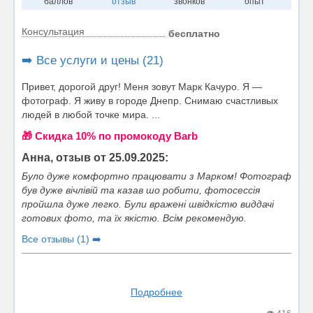
баллов
отзыв
звонков
опыт
Консультация
бесплатно
➡️ Все услуги и цены (21)
Привет, дорогой друг! Меня зовут Марк Качуро. Я —
фотограф. Я живу в городе Днепр. Снимаю счастливых
людей в любой точке мира. ...
🎁 Cкидка 10% по промокоду Barb
Анна, отзыв от 25.09.2025:
Було дуже комфортно працювати з Марком! Фотограф
був дуже вічлівій та казав шо робити, фотосессія
пройшла дуже легко. Були вражені швідкістю виддачі
готових фото, та їх якістю. Всім рекомендую.
Все отзывы (1) ➡️
Подробнее