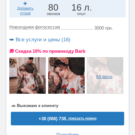
80
16 л.
Добавить
отзыв
звонков
опыт
Новогодняя фотосессия
3000 грн.
➡️ Все услуги и цены (16)
🎁 Cкидка 10% по промокоду Barb
63 фото
🚗
Выезжаю к клиенту
+38 (066) 738..
показать номер
Подробнее