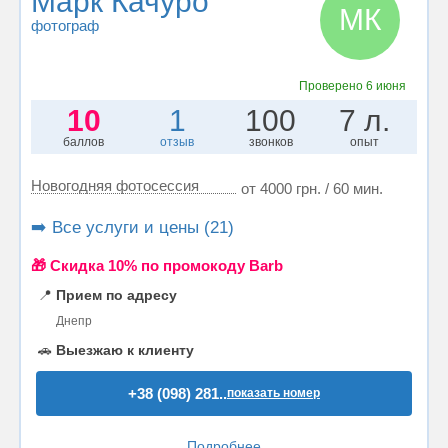
Марк Качуро
МК
фотограф
Проверено
6 июня
10
1
100
7 л.
баллов
отзыв
звонков
опыт
Новогодняя фотосессия
от 4000 грн. / 60 мин.
➡️ Все услуги и цены (21)
🎁 Cкидка 10% по промокоду Barb
📍
Прием по адресу
Днепр
🚗
Выезжаю к клиенту
+38 (098) 281..
показать номер
Подробнее