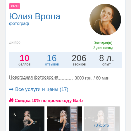
PRO
Юлия Врона
фотограф
Дніпро
Заходил(а)
3 дня назад
10
16
206
8 л.
баллов
отзывов
звонков
опыт
Новогодняя фотосессия
3000 грн. / 60 мин.
➡️ Все услуги и цены (17)
🎁 Cкидка 10% по промокоду Barb
73 фото