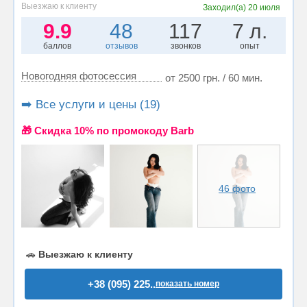
Выезжаю к клиенту
Заходил(а)
20 июля
9.9
48
117
7 л.
баллов
отзывов
звонков
опыт
Новогодняя фотосессия
от 2500 грн. / 60 мин.
➡️ Все услуги и цены (19)
🎁 Cкидка 10% по промокоду Barb
46 фото
🚗
Выезжаю к клиенту
+38 (095) 225..
показать номер