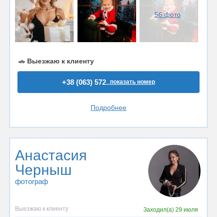
56 фото
🚗
Выезжаю к клиенту
+38 (063) 572..
показать номер
Подробнее
Анастасия
Черныш
фотограф
Выезжаю к клиенту
Заходил(а)
29 июля