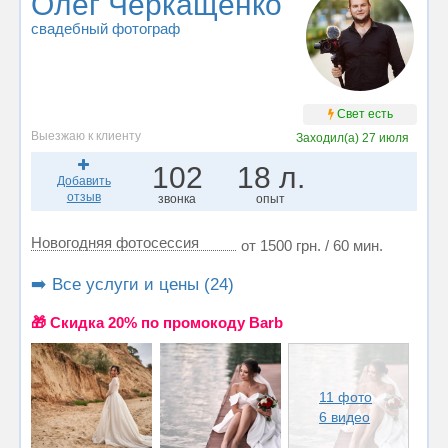
Олег Черкащенко
свадебный фотограф
Свет есть
Выезжаю к клиенту
Заходил(а)
27 июля
102
18 л.
Добавить
отзыв
звонка
опыт
Новогодняя фотосессия
от 1500 грн. / 60 мин.
➡️ Все услуги и цены (24)
🎁 Cкидка 20% по промокоду Barb
11 фото
6 видео