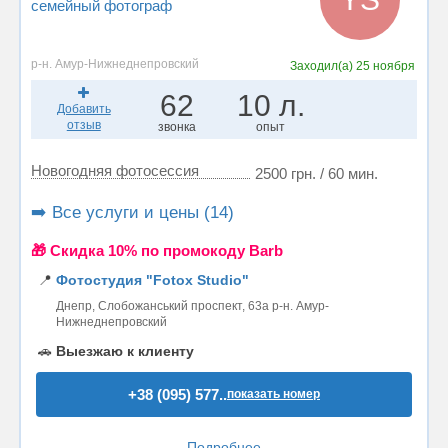
семейный фотограф
р-н. Амур-Нижнеднепровский
Заходил(а)
25 ноября
62
10 л.
Добавить
отзыв
звонка
опыт
Новогодняя фотосессия
2500 грн. / 60 мин.
➡️ Все услуги и цены (14)
🎁 Cкидка 10% по промокоду Barb
📍
Фотостудия "Fotox Studio"
Днепр, Слобожанський проспект, 63а р-н. Амур-
Нижнеднепровский
🚗
Выезжаю к клиенту
+38 (095) 577..
показать номер
Подробнее