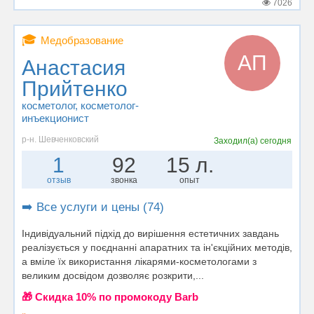
7026
🎓
Медобразование
АП
Анастасия
Прийтенко
косметолог
, косметолог-
инъекционист
р-н. Шевченковский
Заходил(а)
сегодня
1
92
15 л.
отзыв
звонка
опыт
➡️ Все услуги и цены (74)
Індивідуальний підхід до вирішення естетичних завдань
реалізується у поєднанні апаратних та ін'єкційних методів,
а вміле їх використання лікарями-косметологами з
великим досвідом дозволяє розкрити,...
🎁 Cкидка 10% по промокоду Barb