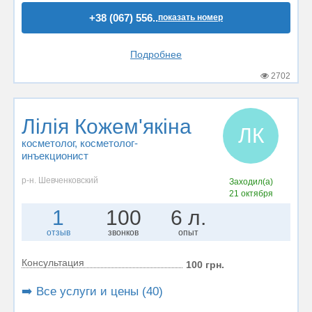
+38 (067) 556..
показать номер
Подробнее
2702
Лілія Кожем'якіна
ЛК
косметолог
, косметолог-
инъекционист
р-н. Шевченковский
Заходил(а)
21 октября
1
100
6 л.
отзыв
звонков
опыт
Консультация
100 грн.
➡️ Все услуги и цены (40)