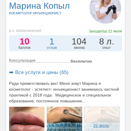
Марина Копыл
косметолог-инъекционист
р-н. Шевченковский
Заходил(а)
22 июля
10
1
104
8 л.
баллов
отзыв
звонка
опыт
Консультация
бесплатно
➡️ Все услуги и цены (65)
Рада приветствовать вас! Меня зовут Марина я
косметолог - эстетист- инъекционист занимаюсь частной
практикой с 2018 года. Медицинское и специальное
образование, постоянное повышение...
22 фото