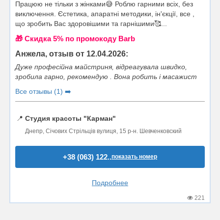
Працюю не тільки з жінками😅 Роблю гарними всіх, без
виключення. Єстетика, апаратні методики, ін'єкції, все ,
що зробить Вас здоровішими та гарнішими🥰...
🎁 Cкидка 5% по промокоду Barb
Анжела, отзыв от 12.04.2026:
Дуже професійна майстриня, відреагувала швидко,
зробила гарно, рекомендую . Вона робить і масажист
Все отзывы (1) ➡️
📍
Студия красоты "Карман"
Днепр, Січових Стрільців вулиця, 15 р-н. Шевченковский
+38 (063) 122..
показать номер
Подробнее
221