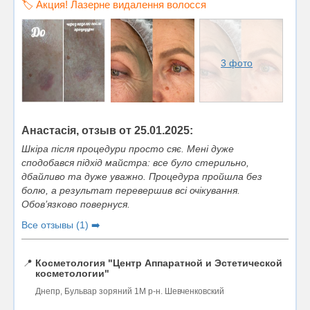
🏷️ Акция! Лазерне видалення волосся
3 фото
Анастасія, отзыв от 25.01.2025:
Шкіра після процедури просто сяє. Мені дуже
сподобався підхід майстра: все було стерильно,
дбайливо та дуже уважно. Процедура пройшла без
болю, а результат перевершив всі очікування.
Обов’язково повернуся.
Все отзывы (1) ➡️
📍
Косметология "Центр Аппаратной и Эстетической
косметологии"
Днепр, Бульвар зоряний 1М р-н. Шевченковский