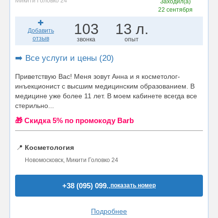
Микити Головко 24
Заходил(а)
22 сентября
103
13 л.
Добавить
отзыв
звонка
опыт
➡️ Все услуги и цены (20)
Приветствую Вас! Меня зовут Анна и я косметолог-
инъекционист с высшим медицинским образованием. В
медицине уже более 11 лет. В моем кабинете всегда все
стерильно...
🎁 Cкидка 5% по промокоду Barb
📍
Косметология
Новомосковск, Микити Головко 24
+38 (095) 099..
показать номер
Подробнее