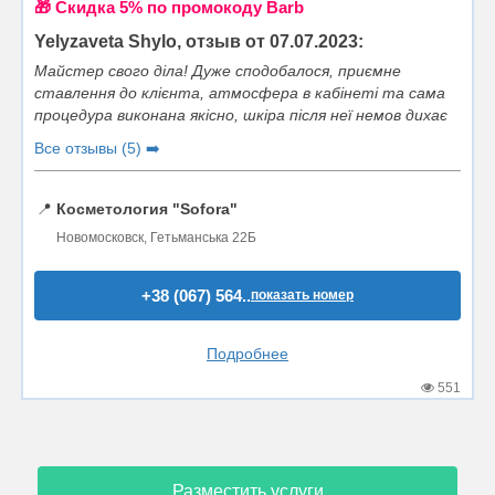
🎁 Cкидка 5% по промокоду Barb
Yelyzaveta Shylo, отзыв от 07.07.2023:
Майстер свого діла! Дуже сподобалося, приємне
ставлення до клієнта, атмосфера в кабінеті та сама
процедура виконана якісно, шкіра після неї немов дихає
Все отзывы (5) ➡️
📍
Косметология "Sofora"
Новомосковск, Гетьманська 22Б
+38 (067) 564..
показать номер
Подробнее
551
Разместить услуги