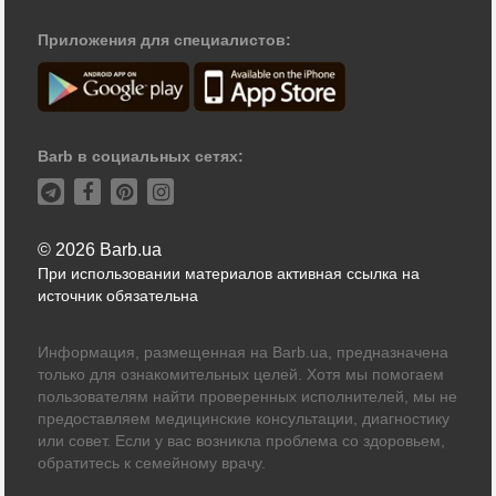
Приложения для специалистов:
Barb в социальных сетях:
© 2026 Barb.ua
При использовании материалов активная ссылка на
источник обязательна
Информация, размещенная на Barb.ua, предназначена
только для ознакомительных целей. Хотя мы помогаем
пользователям найти проверенных исполнителей, мы не
предоставляем медицинские консультации, диагностику
или совет. Если у вас возникла проблема со здоровьем,
обратитесь к семейному врачу.