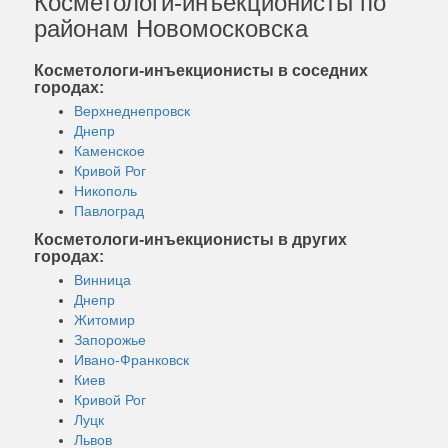
Косметологи-инъекционисты по
районам Новомосковска
Косметологи-инъекционисты в соседних
городах:
Верхнеднепровск
Днепр
Каменское
Кривой Рог
Никополь
Павлоград
Косметологи-инъекционисты в других
городах:
Винница
Днепр
Житомир
Запорожье
Ивано-Франковск
Киев
Кривой Рог
Луцк
Львов