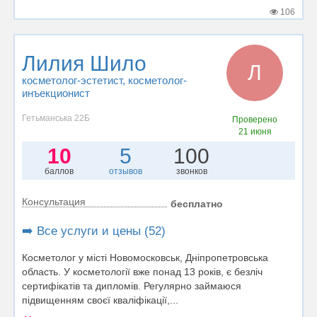
106
Лилия Шило
Л
косметолог-эстетист
, косметолог-
инъекционист
Гетьманська 22Б
Проверено
21 июня
10
5
100
баллов
отзывов
звонков
Консультация
бесплатно
➡️ Все услуги и цены (52)
Косметолог у місті Новомосковськ, Дніпропетровська
область. У косметології вже понад 13 років, є безліч
сертифікатів та дипломів. Регулярно займаюся
підвищенням своєї кваліфікації,...