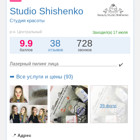
Studio Shishenko
Студия красоты
р-н. Центральный
Заходил(а)
17 июля
9.9
38
728
баллов
отзывов
звонков
Лазерный пилинг лица
✔️
➡️ Все услуги и цены (93)
39 фото
📍
Адрес