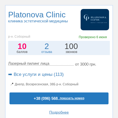
Platonova Clinic
клиника эстетической медицины
р-н. Соборный
Проверено
6 июня
10
2
100
баллов
отзыва
звонков
Лазерный пилинг лица
от 3000 грн.
➡️ Все услуги и цены (113)
📍
Днепр, Воскресенская, 38Б р-н. Соборный
+38 (096) 568..
показать номер
Подробнее