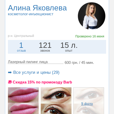
Алина Яковлева
косметолог-инъекционист
р-н. Центральный
Проверено
16 июня
1
121
15 л.
отзыв
звонок
опыт
Лазерный пилинг лица
600 грн. / 45 мин.
➡️ Все услуги и цены (29)
🎁 Cкидка 15% по промокоду Barb
9 фото