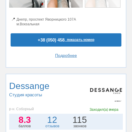
📍
Днепр, проспект Яворницкого 107А
м.Вокзальная
+38 (050) 458..
показать номер
Подробнее
Dessange
Студия красоты
р-н. Соборный
Заходил(а)
вчера
8.3
12
115
баллов
отзывов
звонков