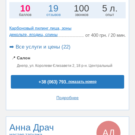
10
19
100
5 л.
баллов
отзывов
звонков
опыт
Карбоновый пилинг лица, зоны
декольте, ягодиц, спины
от 400 грн. / 20 мин.
➡️ Все услуги и цены (22)
📍
Салон
Днепр, ул. Королеви Єлизавети 2, 18 р-н. Центральный
+38 (063) 793..
показать номер
Подробнее
Анна Драч
АД
мастер татуажа