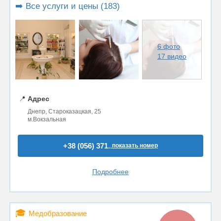
➡️ Все услуги и цены (183)
6 фото
17 видео
📍
Адрес
Днепр, Староказацкая, 25
м.Вокзальная
+38 (056) 371..
показать номер
Подробнее
🎓
Медобразование