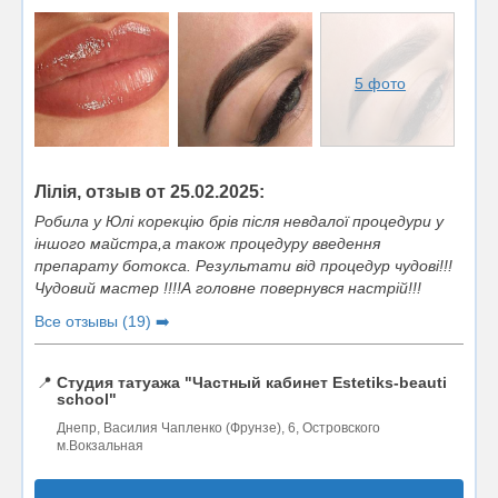
5 фото
Лілія, отзыв от 25.02.2025:
Робила у Юлі корекцію брів після невдалої процедури у
іншого майстра,а також процедуру введення
препарату ботокса. Результати від процедур чудові!!!
Чудовий мастер !!!!А головне повернувся настрій!!!
Все отзывы (19) ➡️
📍
Студия татуажа "Частный кабинет Estetiks-beauti
school"
Днепр, Василия Чапленко (Фрунзе), 6, Островского
м.Вокзальная