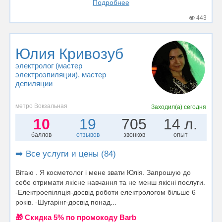
Подробнее
443
Юлия Кривозуб
электролог (мастер
электроэпиляции)
, мастер
депиляции
метро Вокзальная
Заходил(а)
сегодня
10
19
705
14 л.
баллов
отзывов
звонков
опыт
➡️ Все услуги и цены (84)
Вітаю . Я косметолог і мене звати Юлія. Запрошую до
себе отримати якісне навчання та не менш якісні послуги.
-Електроепіляція-досвід роботи електрологом більше 6
років. -Шугарінг-досвід понад...
🎁 Cкидка 5% по промокоду Barb