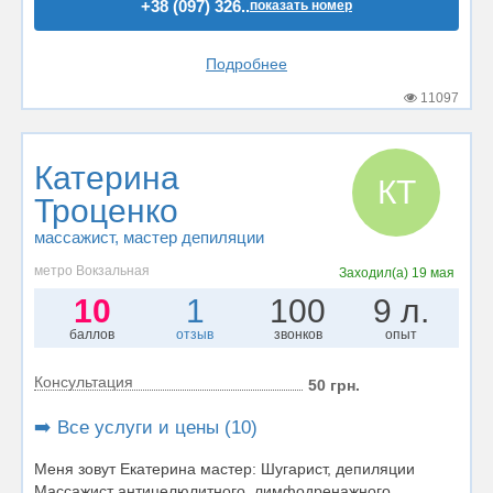
+38 (097) 326..
показать номер
Подробнее
11097
Катерина
КТ
Троценко
массажист
, мастер депиляции
метро Вокзальная
Заходил(а)
19 мая
10
1
100
9 л.
баллов
отзыв
звонков
опыт
Консультация
50 грн.
➡️ Все услуги и цены (10)
Меня зовут Екатерина мастер: Шугарист, депиляции
Массажист антицелюлитного, лимфодренажного,