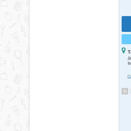
Т
Д
В
С