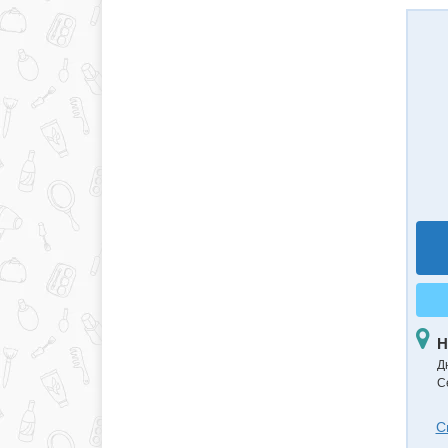
Н
Д
С
С