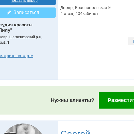
показать номер
Днепр, Краснопольская 9
Записаться
4 этаж, 404кабинет
тудия красоты
Лилу"
непр, Шевченковский р-н,
ом1 /1
мотреть на карте
Размести
Нужны клиенты?
Сергей