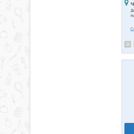
Ч
Д
Н
С