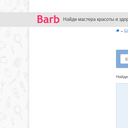
Найди мастера красоты и здо
→
С
Найде