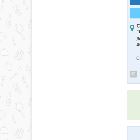
С
"
Д
Д
С