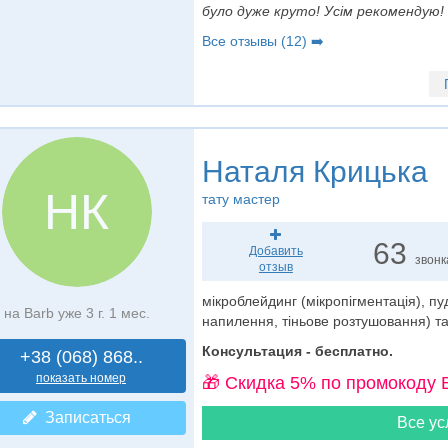
було дуже круто! Усім рекомендую! 
Все отзывы (12) ➡️
Наталя Крицька
НК
тату мастер
63
Добавить
звонк
отзыв
мікроблейдинг (мікропігментація), п
на Barb уже 3 г. 1 мес.
напилення, тіньове розтушовання) та
Консультация - бесплатно.
+38 (068) 868..
показать номер
🎁 Cкидка 5% по промокоду 
Записаться
Все ус