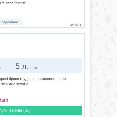
Не вагайтеся!...
Подробнее
2461
5 л.
а
опыт
удрові брови (пудрове напилення, нано
 змішана техніка
Barb
луги и цены (31)