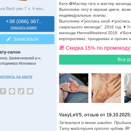
Катя ✿Мастер тату и мастер мехен
на Barb уже 7 л. 6 мес.
Выполняю тату в черном цвете, воз
индивидуальные эскизы.
+38 (066) 367..
Выполняю:✔роспись хной ✔роспись д
сакрального мехенди", 2016 год. ♥
показать номер
мехенди HennaWeekend 2018. ✔Боль
корпоративах, праздниках и прочих 
Записаться
🎁 Cкидка 15% по промокоду
ату-салон
непр, Шевченковский р-н,
Все ус
олодимира Мономаха
мотреть на карте
VasyLeVS, отзыв от 16.10.2025
Зв'язалася зі мною швидко. Прийшо
Тату майстриня просто чудова 🏵️! 