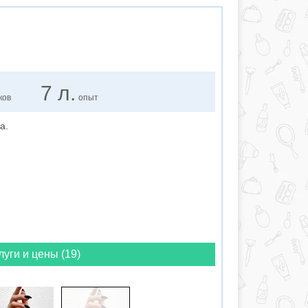
7 л.
ков
опыт
а.
луги и цены (19)