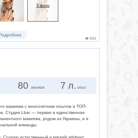
3 фото
Подробнее
684
80
7 л.
звонков
опыт
го макияжа с многолетним опытом и ТОП-
е. Студия Lbar — первая и единственная
анентного макияжа, родом из Украины, и я
ональной команды.
: Создаю естественный и мягкий эффект,