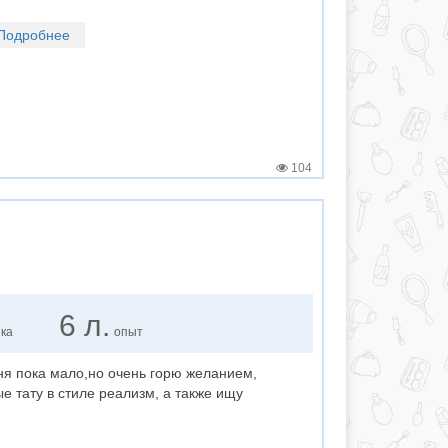
Подробнее
104
6 л.
нка
опыт
еня пока мало,но очень горю желанием,
е тату в стиле реализм, а также ищу