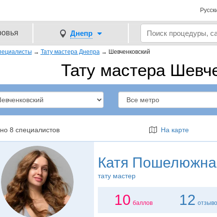
Русск
ровья
Днепр
пециалисты
→
Тату мастера Днепра
→
Шевченковский
Тату мастера Шевч
но 8 специалистов
На карте
Катя Пошелюжна
тату мастер
10
12
баллов
отзыв