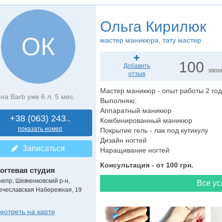
Ольга Кирилюк
ОК
мастер маникюра
, тату мастер
100
Добавить
звон
отзыв
Мастер маникюр - опыт работы 2 год
на Barb уже 6 л. 5 мес.
Выполняю:
Аппаратный маникюр
+38 (063) 243..
Комбинированный маникюр
показать номер
Покрытие гель - лак под кутикулу
Дизайн ногтей
Записаться
Наращивание ногтей
Консультация - от 100 грн.
огтевая студия
непр, Шевченковский р-н,
Все ус
ечеславская Набережная, 19
мотреть на карте