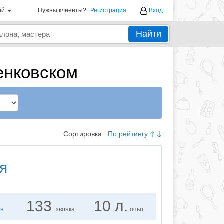
ий
Нужны клиенты?
Регистрация
Вход
Найти
енковском
Сортировка:
По рейтингу
я
133
10 л.
ов
звонка
опыт