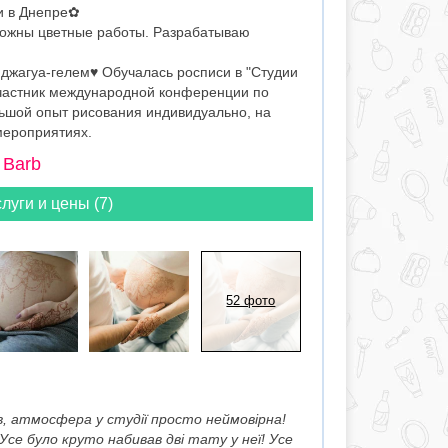
ди в Днепре✿
можны цветные работы. Разрабатываю
жагуа-гелем♥ Обучалась росписи в "Студии
 Участник международной конференции по
шой опыт рисования индивидуально, на
мероприятиях.
 Barb
луги и цены (7)
52 фото
:
в, атмосфера у студії просто неймовірна!
Усе було круто набивав дві тату у неї! Усе