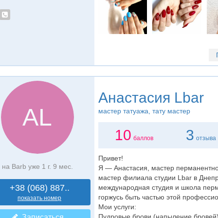
Анастасия Lbar
АL
мастер татуажа
, тату мастер
10
3
баллов
отзыва
Привет!
на Barb уже 1 г. 9 мес.
Я — Анастасия, мастер перманентно
мастер филиала студии Lbar в Днепр
+38 (068) 887..
международная студия и школа перм
горжусь быть частью этой професси
показать номер
Мои услуги:
Пудровые брови (напыление бровей)
Записаться