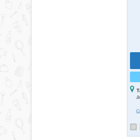
Т
Д
С