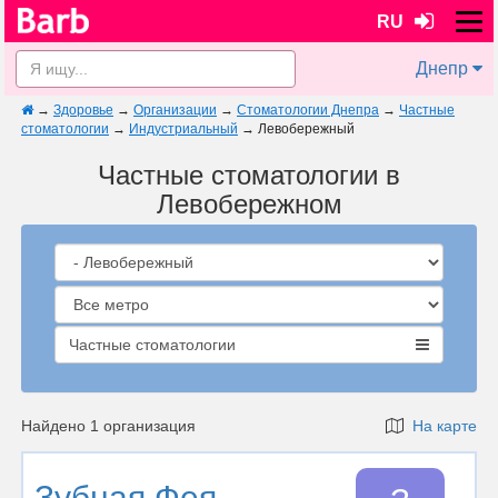
RU
Днепр
→
Здоровье
→
Организации
→
Стоматологии Днепра
→
Частные
стоматологии
→
Индустриальный
→
Левобережный
Частные стоматологии в
Левобережном
Частные стоматологии
Найдено 1 организация
На карте
Зубная Фея