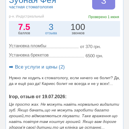
З
частная стоматология
р-н. Индустриальный
Проверено
1 июня
7.5
3
100
баллов
отзыва
звонков
Установка пломбы
от 370 грн.
Установка брекетов
6500 грн.
➡️ Все услуги и цены (2)
Нужно ли ходить к стоматологу, если ничего не болит? Да,
да и ещё раз да! Кариес болит не всегда и не у всех!...
Ігор, отзыв от 19.07.2026:
Це просто жах. Не можуть навіть нормально видалити
зуб. Якщо бачать,що не можуть заробити багато
грошей,то відмовляються лікувати. Таке враження що
навіть повітря там коштує грошей. Якщо вам дороге
здоров'я своєї дитини,то ця клініка це останнє...