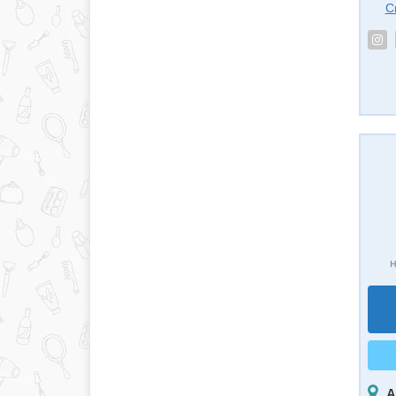
С
н
А