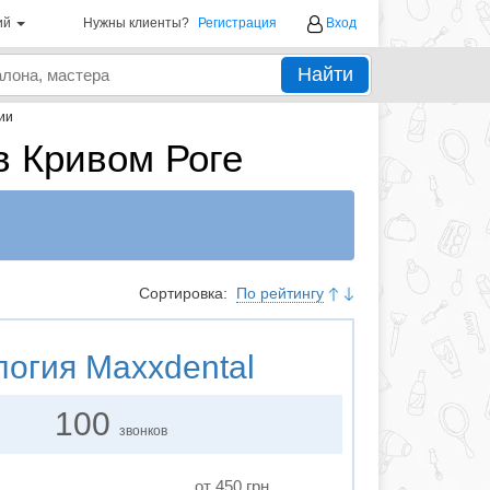
ий
Нужны клиенты?
Регистрация
Вход
Найти
ии
в Кривом Роге
Сортировка:
По рейтингу
логия
Maxxdental
100
звонков
от 450 грн.