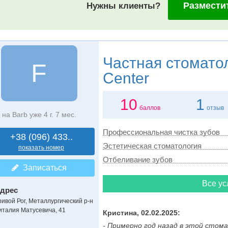
Размести
Нужны клиенты?
Частная стомато
F
Center
10
1
баллов
отзыв
на Barb уже 4 г. 7 мес.
Профессиональная чистка зубов
+38 (096) 433..
Эстетическая стоматология
показать номер
Отбеливание зубов
Записаться
Все ус
дрес
ривой Рог, Металлургический р-н
италия Матусевича, 41
Кристина, 02.02.2025:
- Примерно год назад в этой стома