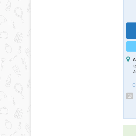
А
К
И
С