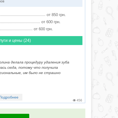
ков
от 850 грн.
от 600 грн.
от 600 грн.
луги и цены (24)
рлина делала процедуру удаления зуба
лась сюда, потому что получила
ссиональные, им было не страшно
Подробнее
456