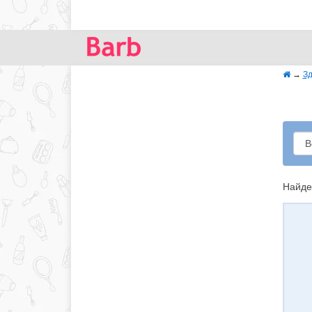
→
Зд
Найде