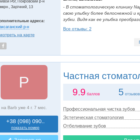
ривой Рог, Покровский р-н
- В стоматологическую клинику Na
мкрн., Зарічний, 13
свою улыбку более белоснежной и к
зубки. Видя как ее улыбка преобразил
ополнительные адреса:
аксаганский р-н
Все отзывы: 2
мотреть на карте
Частная стомато
P
9.9
5
баллов
отзывов
на Barb уже 4 г. 7 мес.
Профессиональная чистка зубов
Эстетическая стоматология
+38 (098) 090..
Отбеливание зубов
показать номер