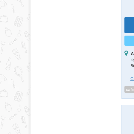
А
К
Лі
С
сай