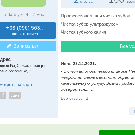
отзыва
звон
на Barb уже 4 г. 7 мес.
Профессиональная чистка зубов
Чистка зубов ультразвуком
+38 (096) 563..
Чистка зубного камня
показать номер
Записаться
Все ус
дрес
Инга, 23.12.2021:
ривой Рог, Саксаганский р-н
- В стоматологической клинике Пе
вана Авраменко, 7
мудрости, очень рада, что обрати
качественную услугу. Врачи профе
мотреть на карте
довериться,......
сайт
Все отзывы: 2