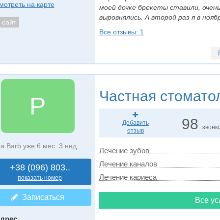
мотреть на карте
моей дочке брекеты ставили, очен
выровнялись. А второй раз я в ноябре
сайт
Все отзывы: 1
Частная стомато
P
98
Добавить
звонк
отзыв
а Barb уже 6 мес. 3 нед.
Лечение зубов
Лечение каналов
+38 (096) 803..
Лечение кариеса
показать номер
Записаться
Все ус
дрес