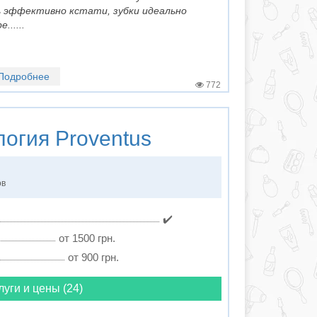
ь эффективно кстати, зубки идеально
......
Подробнее
772
логия
Proventus
ов
✔️
от 1500 грн.
от 900 грн.
луги и цены (24)