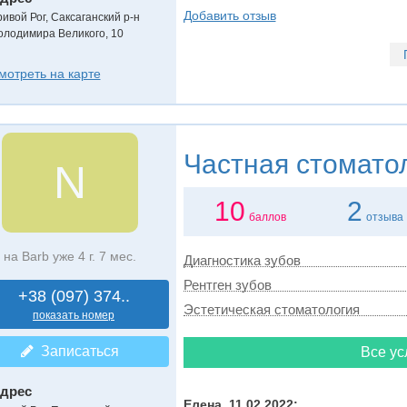
Добавить отзыв
ривой Рог, Саксаганский р-н
олодимира Великого, 10
мотреть на карте
Частная стомато
N
10
2
баллов
отзыва
на Barb уже 4 г. 7 мес.
Диагностика зубов
Рентген зубов
+38 (097) 374..
Эстетическая стоматология
показать номер
Записаться
Все ус
дрес
Елена, 11.02.2022: