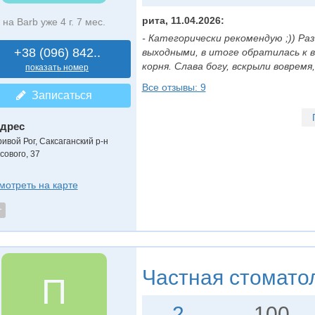
рита, 11.04.2026:
на Barb уже 4 г. 7 мес.
- Категорически рекомендую ;)) Раз
+38 (096) 842..
выходными, в итоге обратилась к в
корня. Слава богу, вскрыли вовремя,..
показать номер
Все отзывы: 9
Записаться
дрес
ривой Рог, Саксаганский р-н
сового, 37
мотреть на карте
т
Частная стомато
П
2
100