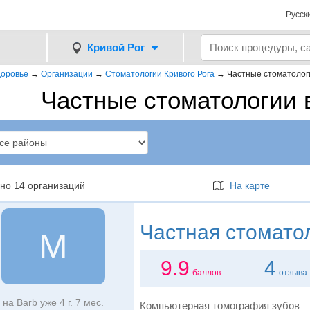
Русск
Кривой Рог
оровье
→
Организации
→
Стоматологии Кривого Рога
→
Частные стоматолог
Частные стоматологии 
но 14 организаций
На карте
Частная стомато
M
9.9
4
баллов
отзыва
на Barb уже 4 г. 7 мес.
Компьютерная томография зубов