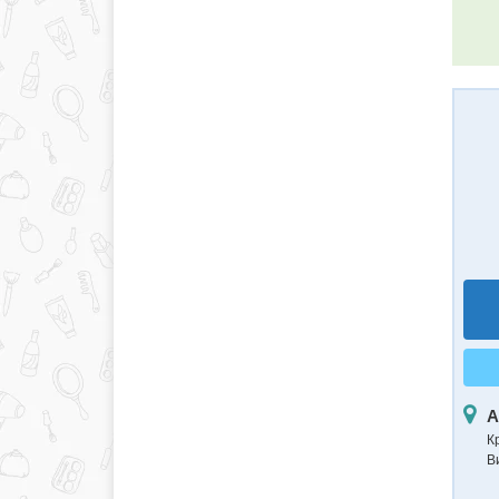
А
К
В