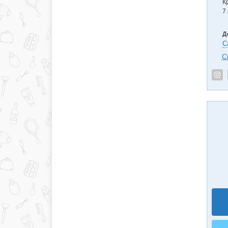
К
7 
Д
С
С