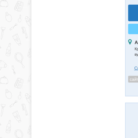
А
К
в
С
сай