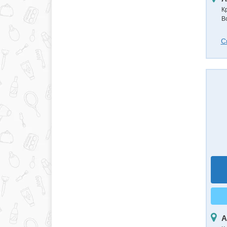
К
В
С
А