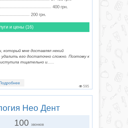
400 грн.
200 грн.
луги и цены (16)
и, который мне доставлял некий
 удалить его достаточно сложно. Поэтому к
ступила тщательно и......
Подробнее
595
логия
Нео Дент
100
звонков