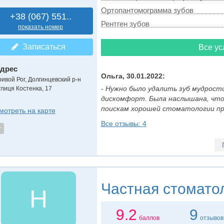
Ортопантомограмма зубов
+38 (067) 551..
Рентген зубов
показать номер
Записаться
Все ус
дрес
Ольга, 30.01.2022:
ривой Рог, Долгинцевский р-н
- Нужно было удалить зуб мудрост
улиця Костенка, 17
дискомфорт. Была наслышана, что
поискам хорошей стоматологии при
мотреть на карте
Все отзывы: 4
т
Частная стомато
Н
9.2
9
баллов
отзывов