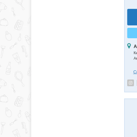
А
К
А
С