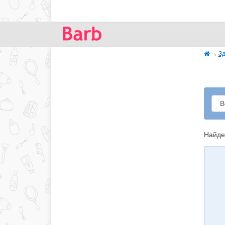
→
Зд
Найде