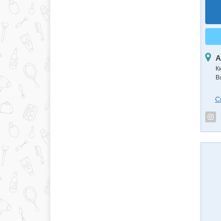
А
К
В
С