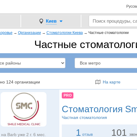
Русск
Киев
оровье
→
Организации
→
Стоматологии Киева
→
Частные стоматологии
Частные стоматолог
но 124 организации
На карте
PRO
Стоматология
Smi
Частная стоматология
1
101
на Barb уже 2 г. 6 мес.
отзыв
зво