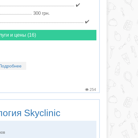
✔️
300 грн.
✔️
луги и цены (16)
Подробнее
254
логия
Skyclinic
ков