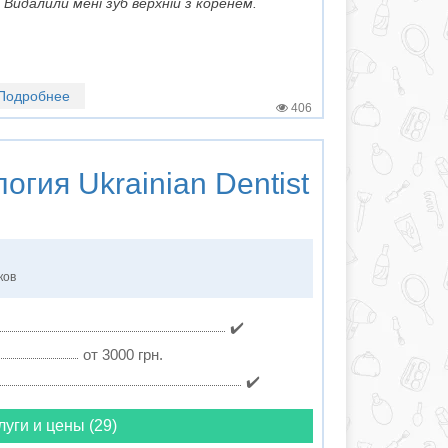
Видалили мені зуб верхній з коренем.
Подробнее
406
логия
Ukrainian Dentist
ков
✔️
от 3000 грн.
✔️
луги и цены (29)