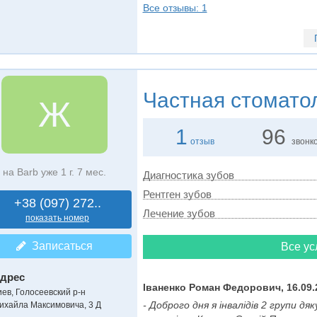
Все отзывы: 1
Частная стомато
Ж
1
96
отзыв
звонк
на Barb уже 1 г. 7 мес.
Диагностика зубов
Рентген зубов
+38 (097) 272..
Лечение зубов
показать номер
Записаться
Все ус
дрес
Іваненко Роман Федорович, 16.09.
иев, Голосеевский р-н
- Доброго дня я інвалідів 2 групи дяк
ихайла Максимовича, 3 Д