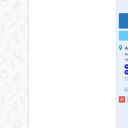
А
К
п
M
M
+
С