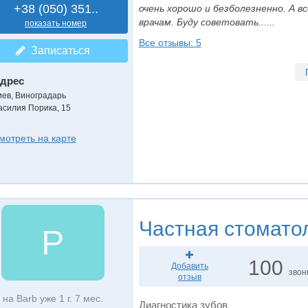
+38 (050) 351..
очень хорошо и безболезненно. А 
врачам. Буду советовать......
показать номер
Все отзывы: 5
Записаться
дрес
иев, Виноградарь
асилия Порика, 15
мотреть на карте
Частная стомато
P
100
Добавить
звон
отзыв
на Barb уже 1 г. 7 мес.
Диагностика зубов