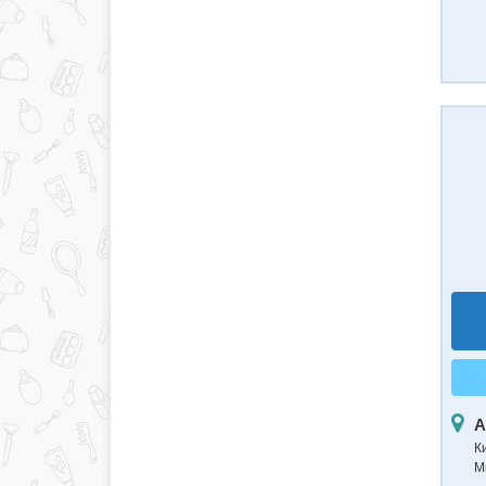
А
К
М