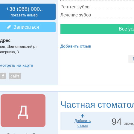
Рентген зубов
+38 (068) 000..
Лечение зубов
показать номер
Записаться
Все ус
дрес
Добавить отзыв
иев, Шевченковский р-н
оперника, 3
мотреть на карте
сайт
Частная стомато
Д
94
Добавить
звонк
отзыв