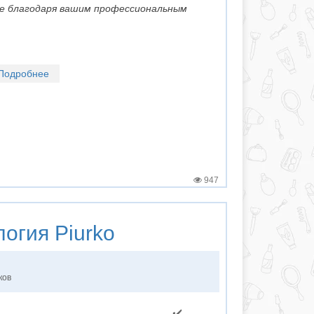
все благодаря вашим профессиональным
Подробнее
947
логия
Piurko
ков
✔️