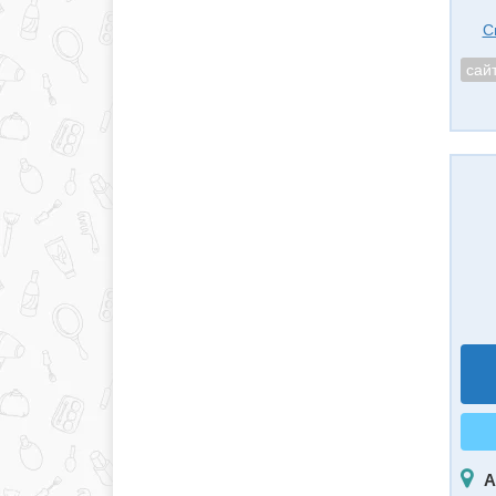
С
сай
А