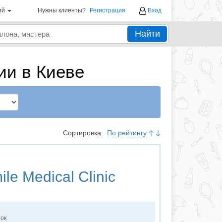
ий
Нужны клиенты?
Регистрация
Вход
Найти
ии в Киеве
Сортировка:
По рейтингу
le Medical Clinic
нок