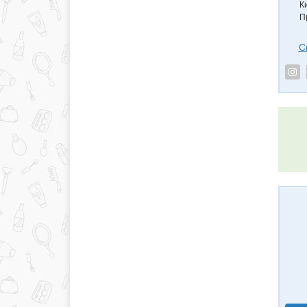
К
П
С