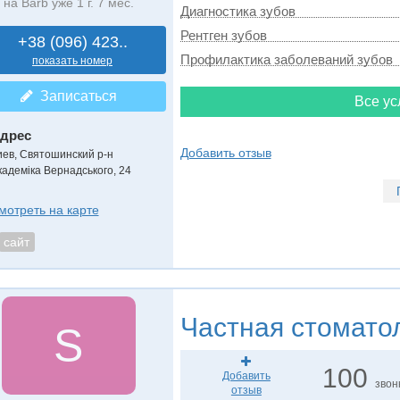
на Barb уже 1 г. 7 мес.
Диагностика зубов
Рентген зубов
+38 (096) 423..
Профилактика заболеваний зубов
показать номер
Записаться
Все ус
дрес
Добавить отзыв
иев, Святошинский р-н
кадеміка Вернадського, 24
мотреть на карте
сайт
Частная стомато
S
100
Добавить
звон
отзыв