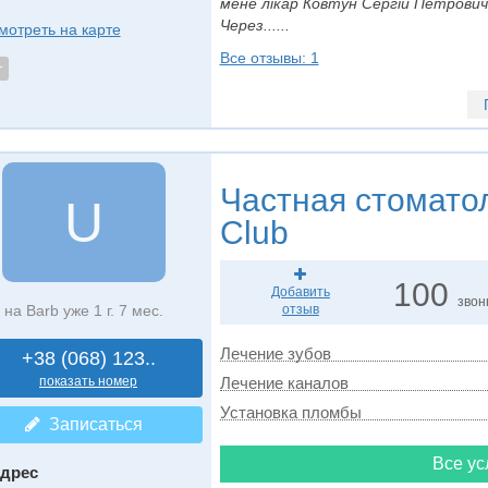
мене лікар Ковтун Сергій Петрович 
Через......
мотреть на карте
Все отзывы: 1
т
Частная стомато
U
Club
100
Добавить
звон
на Barb уже 1 г. 7 мес.
отзыв
Лечение зубов
+38 (068) 123..
показать номер
Лечение каналов
Установка пломбы
Записаться
Все ус
дрес