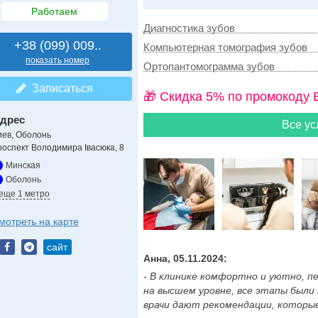
Работаем
Диагностика зубов
+38 (099) 009..
Компьютерная томография зубов
показать номер
Ортопантомограмма зубов
Записаться
🎁 Cкидка 5% по промокоду 
дрес
Все ус
иев, Оболонь
роспект Володимира Івасюка, 8
Минская
Оболонь
 еще 1 метро
мотреть на карте
сайт
Анна, 05.11.2024:
- В клинике комфортно и уютно, п
на высшем уровне, все этапы были
врачи дают рекомендации, которые 