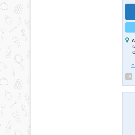
А
К
К
С