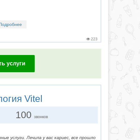
Подробнее
223
ть услуги
логия
Vitel
100
звонков
нные услуги. Лечила у вас кариес, все прошло