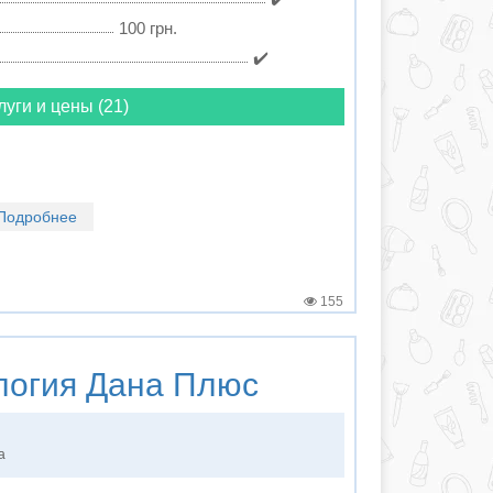
100 грн.
✔️
луги и цены (21)
Подробнее
155
логия
Дана Плюс
а