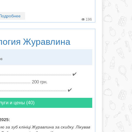
Подробнее
196
логия
Журавлина
ов
✔️
200 грн.
✔️
луги и цены (40)
2025:
ую за зуб клініці Журавлина за скидку. Лікував